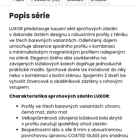
Popis série
LUXOR představuje luxusní sérii sprchových zástěn
v dokonale čistém designu s robustními profily z hliníku
ve třech barevných variantách. Odlehčený dojem
umocňuje absence spodního profilu v kombinaci
s minimalistickým magnetickým profilem nalepeným
na stěně. Eleganci čirého skla zavěšeného na
zdvojených ložiskových kolech doplňuje jednoduché
praktické madlo. Sprchové dveře lze instalovat do niky
nebo v kombinaci s boční stěnou. Spojením 2 dveří lze
vytvořit čtvercové a obdélníkové zástěny s rohovým
vstupem.
Charakteristika sprchových zástěn LUXOR:
Profily ve třech barevných variantách: chrom,
černá mat, zlato mat
Velkoprůměrová zdvojená ložisková kola skrytá
v profilu zaručují spolehlivý chod zástěn
Bezpečnostní sklo o síle 8 mm s oboustrannou
povrchovou úpravou COATED GLASS pro snadnou