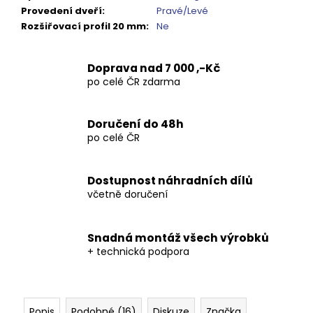
Kč
Provedení dveří
:
Pravé/Levé
Rozšiřovací profil 20 mm
:
Ne
Doprava nad 7 000 ,-Kč
po celé ČR zdarma
Doručení do 48h
po celé ČR
Dostupnost náhradních dílů
včetně doručení
Snadná montáž všech výrobků
+ technická podpora
Popis
Podobné (16)
Diskuze
Značka