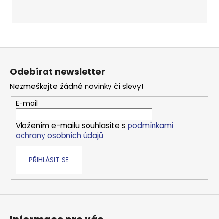
Z
á
Odebírat newsletter
p
Nezmeškejte žádné novinky či slevy!
a
t
E-mail
í
Vložením e-mailu souhlasíte s
podmínkami
ochrany osobních údajů
PŘIHLÁSIT SE
Informace pro vás