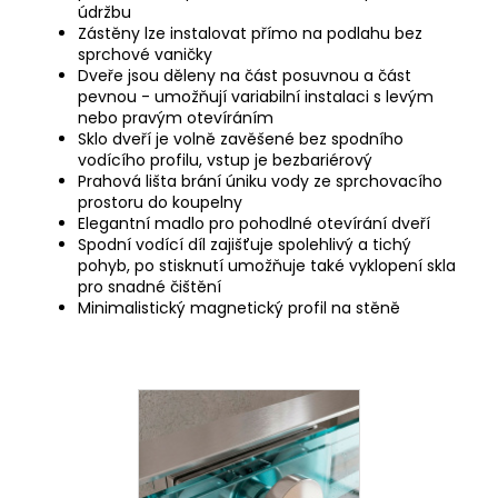
údržbu
Zástěny lze instalovat přímo na podlahu bez
sprchové vaničky
Dveře jsou děleny na část posuvnou a část
pevnou - umožňují variabilní instalaci s levým
nebo pravým otevíráním
Sklo dveří je volně zavěšené bez spodního
vodícího profilu, vstup je bezbariérový
Prahová lišta brání úniku vody ze sprchovacího
prostoru do koupelny
Elegantní madlo pro pohodlné otevírání dveří
Spodní vodící díl zajišťuje spolehlivý a tichý
pohyb, po stisknutí umožňuje také vyklopení skla
pro snadné čištění
Minimalistický magnetický profil na stěně