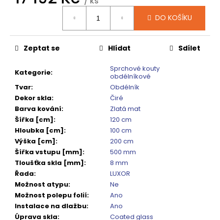
č
/ ks
Měrná
u
DO KOŠÍKU
cena:
j
e
m
Zeptat se
Hlídat
Sdílet
e
Sprchové kouty
Kategorie
:
obdélníkové
DRAGON
Tvar
:
Obdélník
SPRCHOVÉ
Dekor skla
:
Čiré
DVEŘE
DO
Barva kování
:
Zlatá mat
NIKY
Šířka [cm]
:
120 cm
1200
Hloubka [cm]
:
100 cm
MM,
Výška [cm]
:
200 cm
ČIRÉ
SKLO,
Šířka vstupu [mm]
:
500 mm
GD4612
Tloušťka skla [mm]
:
8 mm
12
Řada
:
LUXOR
080
Možnost atypu
:
Ne
Kč
Možnost polepu folií
:
Ano
Původně:
15
Instalace na dlažbu
:
Ano
100
Úprava skla
:
Coated glass