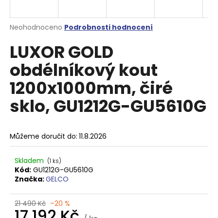
a
j
Průměrné
Neohodnoceno
Podrobnosti hodnocení
í
hodnocení
LUXOR GOLD
produktu
t
je
?
obdélníkový kout
0,0
z
1200x1000mm, čiré
5
hvězdiček.
sklo, GU1212G-GU5610G
HLEDAT
Můžeme doručit do:
11.8.2026
D
Skladem
(1 ks)
o
Kód:
GU1212G-GU5610G
p
Značka:
GELCO
o
r
21 490 Kč
–20 %
u
17 192 Kč