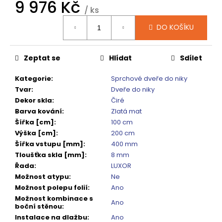
č
9 976 Kč
/ ks
u
Měrná
j
DO KOŠÍKU
cena:
e
m
e
Zeptat se
Hlídat
Sdílet
Kategorie
:
Sprchové dveře do niky
SPRCHOVÁ
Tvar
:
Dveře do niky
VANIČKA
Dekor skla
:
Čiré
MITIA
PMB16090
Barva kování
:
Zlatá mat
1600X900
Šířka [cm]
:
100 cm
MM,
Výška [cm]
:
200 cm
BÍLÁ
PROFILOVANÁ
Šířka vstupu [mm]
:
400 mm
Tloušťka skla [mm]
:
8 mm
14
120
Řada
:
LUXOR
Kč
Možnost atypu
:
Ne
Původně:
Možnost polepu folií
:
Ano
17
Možnost kombinace s
650
Ano
boční stěnou
:
Kč
Instalace na dlažbu
:
Ano