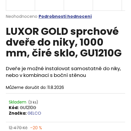
a
j
Průměrné
Neohodnoceno
Podrobnosti hodnocení
í
hodnocení
LUXOR GOLD sprchové
produktu
t
je
?
dveře do niky, 1000
0,0
z
mm, čiré sklo, GU1210G
5
hvězdiček.
Dveře je možné instalovat samostatně do niky,
HLEDAT
nebo v kombinaci s boční stěnou
Můžeme doručit do:
11.8.2026
D
o
Skladem
(3 ks)
p
Kód:
GU1210G
o
Značka:
GELCO
r
u
12 470 Kč
–20 %