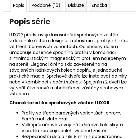
Popis
Podobné (16)
Diskuze
Značka
Popis série
LUXOR představuje luxusní sérii sprchových zástěn
v dokonale čistém designu s robustními profily z hliníku
ve třech barevných variantách. Odlehčený dojem
umocňuje absence spodního profilu v kombinaci
s minimalistickým magnetickým profilem nalepeným
na stěně. Eleganci čirého skla zavěšeného na
zdvojených ložiskových kolech doplňuje jednoduché
praktické madlo. Sprchové dveře lze instalovat do niky
nebo v kombinaci s boční stěnou. Spojením 2 dveří lze
vytvořit čtvercové a obdélníkové zástěny s rohovým
vstupem.
Charakteristika sprchových zástěn LUXOR:
Profily ve třech barevných variantách: chrom,
černá mat, zlato mat
Velkoprůměrová zdvojená ložisková kola skrytá
v profilu zaručují spolehlivý chod zástěn
Bezpečnostní sklo o síle 8 mm s oboustrannou