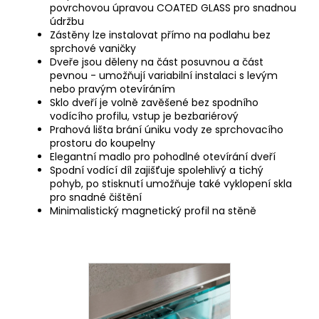
povrchovou úpravou COATED GLASS pro snadnou
údržbu
Zástěny lze instalovat přímo na podlahu bez
sprchové vaničky
Dveře jsou děleny na část posuvnou a část
pevnou - umožňují variabilní instalaci s levým
nebo pravým otevíráním
Sklo dveří je volně zavěšené bez spodního
vodícího profilu, vstup je bezbariérový
Prahová lišta brání úniku vody ze sprchovacího
prostoru do koupelny
Elegantní madlo pro pohodlné otevírání dveří
Spodní vodící díl zajišťuje spolehlivý a tichý
pohyb, po stisknutí umožňuje také vyklopení skla
pro snadné čištění
Minimalistický magnetický profil na stěně