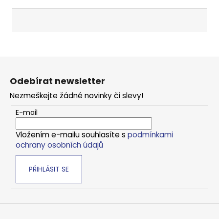
Z
á
Odebírat newsletter
p
Nezmeškejte žádné novinky či slevy!
a
t
E-mail
í
Vložením e-mailu souhlasíte s
podmínkami
ochrany osobních údajů
PŘIHLÁSIT SE