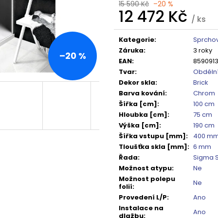
TMAVÉ SKLO GX1310
DO NIKY 1400MM,
15 590 Kč
–20 %
12 472 Kč
5 240 Kč
16 792 Kč
/ ks
Původně:
6 550 Kč
Původně:
20 99
Měrná
cena:
Kategorie
:
Sprchov
Záruka
:
3 roky
–20 %
EAN
:
8590913
Tvar
:
Obdéln
Dekor skla
:
Brick
Barva kování
:
Chrom
Šířka [cm]
:
100 cm
Hloubka [cm]
:
75 cm
Výška [cm]
:
190 cm
Šířka vstupu [mm]
:
400 m
Tloušťka skla [mm]
:
6 mm
Řada
:
Sigma 
Možnost atypu
:
Ne
Možnost polepu
Ne
folií
:
Provedení L/P
:
Ano
Instalace na
Ano
dlažbu
: