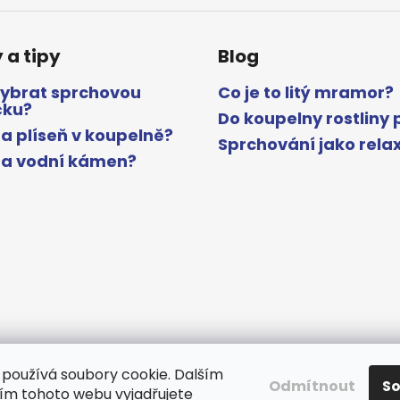
 a tipy
Blog
vybrat sprchovou
Co je to litý mramor?
čku?
Do koupelny rostliny 
a plíseň v koupelně?
Sprchování jako rela
na vodní kámen?
používá soubory cookie. Dalším
Odmítnout
S
m tohoto webu vyjadřujete