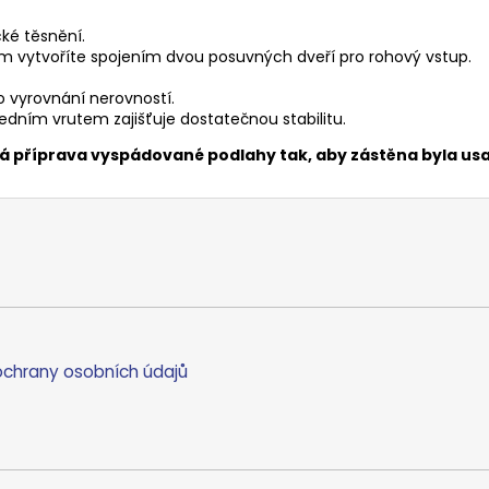
cké těsnění.
 vytvoříte spojením dvou posuvných dveří pro rohový vstup.
o vyrovnání nerovností.
dním vrutem zajišťuje dostatečnou stabilitu.
ná příprava vyspádované podlahy tak, aby zástěna byla u
chrany osobních údajů