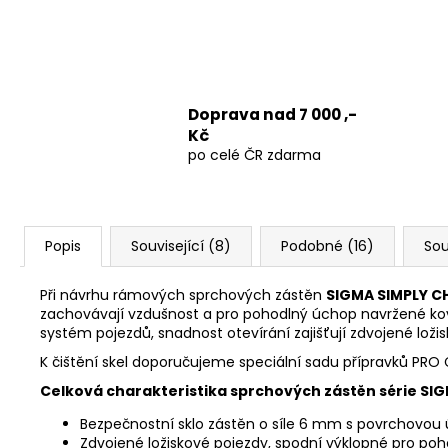
Doprava nad 7 000 ,-
Kč
po celé ČR zdarma
Popis
Související (8)
Podobné (16)
Sou
Při návrhu rámových sprchových zástěn
SIGMA SIMPLY 
zachovávají vzdušnost a pro pohodlný úchop navržené kov
systém pojezdů, snadnost otevírání zajišťují zdvojené loži
K čištění skel doporučujeme speciální sadu přípravků 
Celková charakteristika sprchových zástěn série SI
Bezpečnostní sklo zástěn o síle 6 mm s povrchovo
Zdvojené ložiskové pojezdy, spodní výklopné pro poho