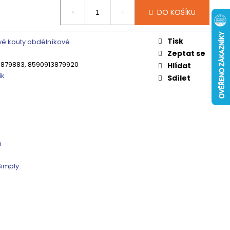
 ČIRÉ SKLO, GV1014
DO KOŠÍKU
0 Kč
Tisk
é kouty obdélníkové
Zeptat se
879883, 8590913879920
Hlídat
ík
Sdílet
m
Simply