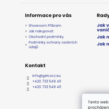
Informace pro vás
Rady
Jak 
Showroom Příbram
vani
Jak nakupovat
Jak n
Obchodní podmínky
Podmínky ochrany osobních
Jak 
údajů
Kontakt
info
@
gelcocz.eu
+420 733 549 411
+420 733 549 411
Tento web 
procházení