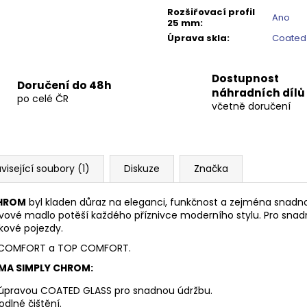
Rozšiřovací profil
Ano
25 mm
:
Úprava skla
:
Coated
Dostupnost
Doručení do 48h
náhradních dílů
po celé ČR
včetně doručení
visející soubory (1)
Diskuze
Značka
CHROM
byl kladen důraz na eleganci, funkčnost a zejména snadnou 
ové madlo potěší každého příznivce moderního stylu. Pro snad
skové pojezdy.
PRO COMFORT a TOP COMFORT.
GMA SIMPLY CHROM:
u úpravou COATED GLASS pro snadnou údržbu.
dlné čištění.