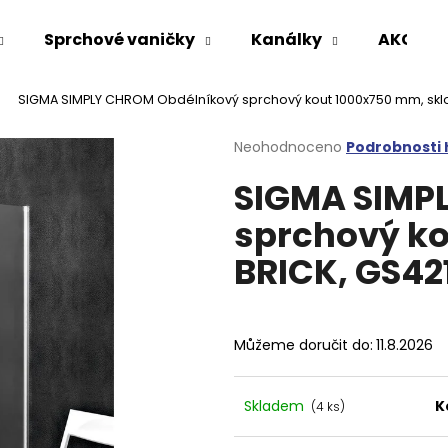
Sprchové vaničky
Kanálky
AKCE %
SIGMA SIMPLY CHROM Obdélníkový sprchový kout 1000x750 mm, skl
Co potřebujete najít?
Průměrné
Neohodnoceno
Podrobnosti
hodnocení
SIGMA SIMP
produktu
HLEDAT
je
sprchový ko
0,0
z
BRICK, GS4
5
Doporučujeme
hvězdiček.
Můžeme doručit do:
11.8.2026
Skladem
K
(4 ks)
VARIO SPRCHOVÁ ZÁSTĚNA 1000 MM
VOLCANO CHRO