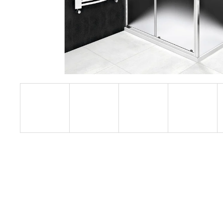
1200 MM, ČIRÉ SKLO, GD4612
12 080 Kč
Původně:
15 100 Kč