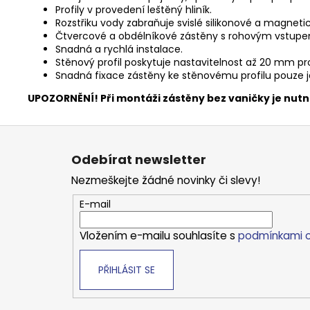
Profily v provedení leštěný hliník.
Rozstřiku vody zabraňuje svislé silikonové a magneti
Čtvercové a obdélníkové zástěny s rohovým vstupem
Snadná a rychlá instalace.
Stěnový profil poskytuje nastavitelnost až 20 mm pr
Snadná fixace zástěny ke stěnovému profilu pouze je
UPOZORNĚNÍ! Při montáži zástěny bez vaničky je nut
Z
á
Odebírat newsletter
p
Nezmeškejte žádné novinky či slevy!
a
t
E-mail
í
Vložením e-mailu souhlasíte s
podmínkami o
PŘIHLÁSIT SE