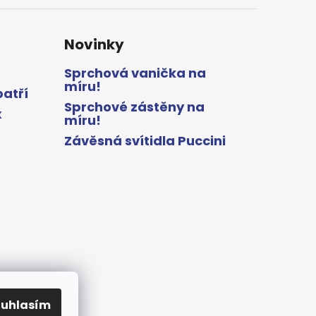
Novinky
Sprchová vanička na
míru!
patří
Sprchové zástěny na
x
míru!
Závěsná svítidla Puccini
ouhlasím