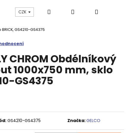
Hledat
Přihlášení
Nákupní
Výprodej
Vany a umyvadla
Náhradní dí
CZK
o BRICK, GS4210-GS4375
košík
 hodnocení
LY CHROM Obdélníkový
ut 1000x750 mm, sklo
210-GS4375
ód:
GS4210-GS4375
Značka:
GELCO
M SPRCHOVÉ DVEŘE