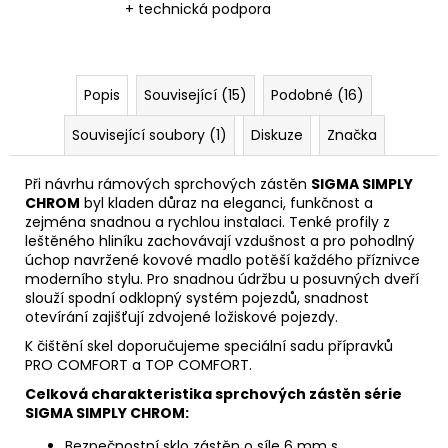
+ technická podpora
Popis
Související (15)
Podobné (16)
Související soubory (1)
Diskuze
Značka
Při návrhu rámových sprchových zástěn
SIGMA SIMPLY
CHROM
byl kladen důraz na eleganci, funkčnost a
zejména snadnou a rychlou instalaci. Tenké profily z
leštěného hliníku zachovávají vzdušnost a pro pohodlný
úchop navržené kovové madlo potěší každého příznivce
moderního stylu. Pro snadnou údržbu u posuvných dveří
slouží spodní odklopný systém pojezdů, snadnost
otevírání zajišťují zdvojené ložiskové pojezdy.
K čištění skel doporučujeme speciální sadu přípravků
PRO COMFORT a TOP COMFORT.
Celková charakteristika sprchových zástěn série
SIGMA SIMPLY CHROM:
Bezpečnostní sklo zástěn o síle 6 mm s