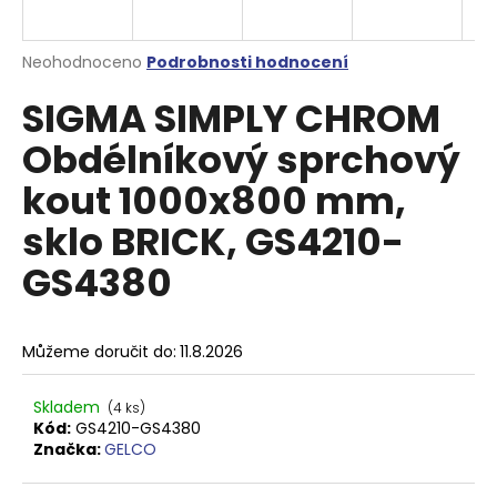
a
j
Průměrné
Neohodnoceno
Podrobnosti hodnocení
í
hodnocení
SIGMA SIMPLY CHROM
produktu
t
je
?
Obdélníkový sprchový
0,0
z
kout 1000x800 mm,
5
hvězdiček.
sklo BRICK, GS4210-
HLEDAT
GS4380
D
Můžeme doručit do:
11.8.2026
o
p
Skladem
(4 ks)
o
Kód:
GS4210-GS4380
r
Značka:
GELCO
u