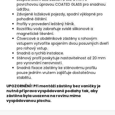
povrchovou úpravou COATED GLASS pro snadnou
údržbu.
Zdvojené ložiskové pojezdy, spodní výklopné pro
pohodlné čištění.
Profily v provedení leštěný hliník.
Rozstřiku vody zabraňuje svislé silikonové a
magnetické těsnění.
Čtvercové a obdélníkové zástěny s rohovým
vstupem vytvoříte spojením dvou posuvných dveří
pro rohový vstup.
Snadná a rychlá instalace.
Stěnový profil poskytuje nastavitelnost až 20 mm
pro vyrovnání nerovností.
Snadná fixace zástěny ke stěnovému profilu
pouze jedním vrutem zajišťuje dostatečnou
stabilitu.
UPOZORNĚNÍ! Při montáži zástěny bez vaničky je
nutná příprava vyspádované podlahy tak, aby
zástěna byla usazena na rovinu mimo
vyspádovanou plochu.
Z