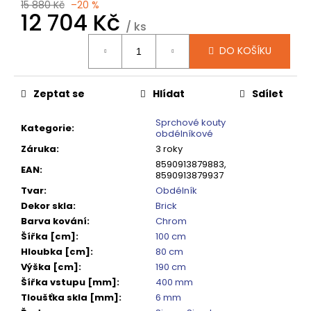
č
15 880 Kč
–20 %
12 704 Kč
u
/ ks
j
Měrná
e
DO KOŠÍKU
cena:
m
e
Zeptat se
Hlídat
Sdílet
DRAGON
Sprchové kouty
Kategorie
:
SPRCHOVÉ
obdélníkové
DVEŘE
Záruka
:
3 roky
DO
8590913879883,
NIKY
EAN
:
8590913879937
1200
MM,
Tvar
:
Obdélník
ČIRÉ
Dekor skla
:
Brick
SKLO,
Barva kování
:
Chrom
GD4612
Šířka [cm]
:
100 cm
12
Hloubka [cm]
:
80 cm
080
Kč
Výška [cm]
:
190 cm
Původně:
Šířka vstupu [mm]
:
400 mm
15
Tloušťka skla [mm]
:
6 mm
100