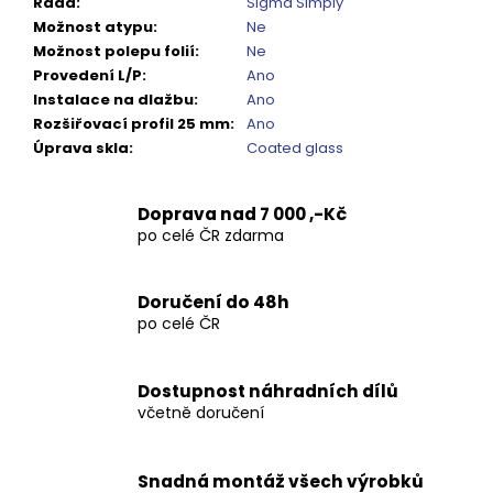
Řada
:
Sigma Simply
Kč
Možnost atypu
:
Ne
Možnost polepu folií
:
Ne
Provedení L/P
:
Ano
Instalace na dlažbu
:
Ano
Rozšiřovací profil 25 mm
:
Ano
Úprava skla
:
Coated glass
Doprava nad 7 000 ,-Kč
po celé ČR zdarma
Doručení do 48h
po celé ČR
Dostupnost náhradních dílů
včetně doručení
Snadná montáž všech výrobků