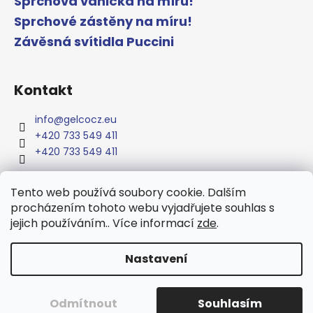
Sprchová vanička na míru!
Sprchové zástěny na míru!
Závěsná svítidla Puccini
Kontakt
info
@
gelcocz.eu
+420 733 549 411
+420 733 549 411
Tento web používá soubory cookie. Dalším
procházením tohoto webu vyjadřujete souhlas s
www.gelcocz.eu
jejich používáním.. Více informací
zde
.
Nastavení
Vytvořil Shoptet
Copyright 2026
GELCO
. Všechna práva vyhrazena.
Upravit
Odmítnout
Souhlasím
nastavení cookies