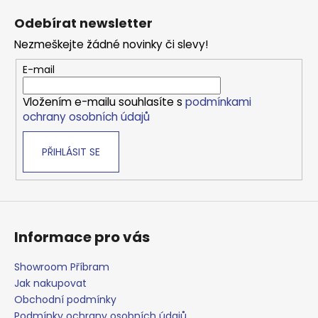
á
Odebírat newsletter
p
Nezmeškejte žádné novinky či slevy!
a
t
E-mail
í
Vložením e-mailu souhlasíte s
podmínkami
ochrany osobních údajů
PŘIHLÁSIT SE
Informace pro vás
Showroom Příbram
Jak nakupovat
Obchodní podmínky
Podmínky ochrany osobních údajů