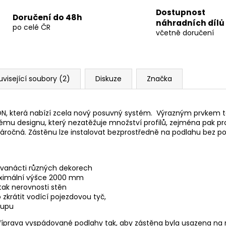
Dostupnost
Doručení do 48h
náhradních dílů
po celé ČR
včetně doručení
uvisející soubory (2)
Diskuze
Značka
 která nabízí zcela nový posuvný systém. Výrazným prvkem těcht
tému designu, který nezatěžuje množství profilů, zejména pak p
ročná. Zástěnu lze instalovat bezprostředně na podlahu bez pou
 dvanácti různých dekorech
aximální výšce 2000 mm
 tak nerovnosti stěn
krátit vodící pojezdovou tyč,
tupu
 příprava vyspádované podlahy tak, aby zástěna byla usazena n