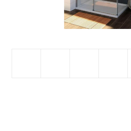
1200 MM, ČIRÉ SKLO, GD4612
12 080 Kč
Původně:
15 100 Kč