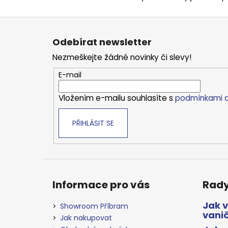
Z
á
Odebírat newsletter
p
Nezmeškejte žádné novinky či slevy!
a
t
E-mail
í
Vložením e-mailu souhlasíte s
podmínkami o
PŘIHLÁSIT SE
Informace pro vás
Rady
Jak 
Showroom Příbram
vani
Jak nakupovat