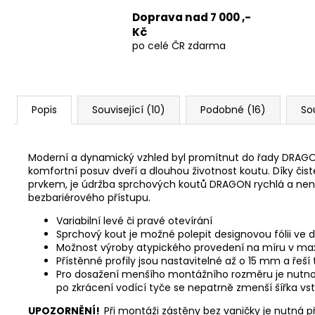
Doprava nad 7 000 ,-
Kč
po celé ČR zdarma
Popis
Související (10)
Podobné (16)
So
Moderní a dynamický vzhled byl promítnut do řady DRAGON,
komfortní posuv dveří a dlouhou životnost koutu. Díky čis
prvkem, je údržba sprchových koutů DRAGON rychlá a nená
bezbariérového přístupu.
Variabilní levé či pravé otevírání
Sprchový kout je možné polepit designovou fólii ve
Možnost výroby atypického provedení na míru v m
Přístěnné profily jsou nastavitelné až o 15 mm a řeší
Pro dosažení menšího montážního rozměru je nutno z
po zkrácení vodící tyče se nepatrně zmenší šířka vs
UPOZORNĚNÍ!
Při montáži zástěny bez vaničky je nutná