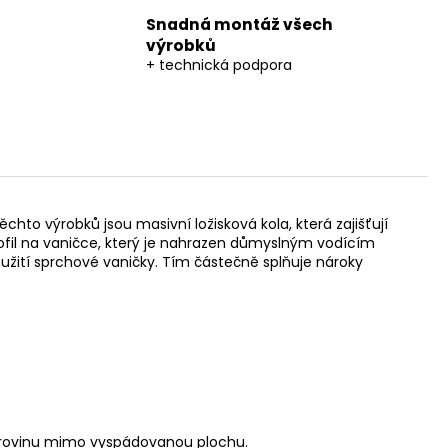
Snadná montáž všech
výrobků
+ technická podpora
o výrobků jsou masivní ložisková kola, která zajišťují
rofil na vaničce, který je nahrazen důmyslným vodícím
žití sprchové vaničky. Tím částečně splňuje nároky
a rovinu mimo vyspádovanou plochu.