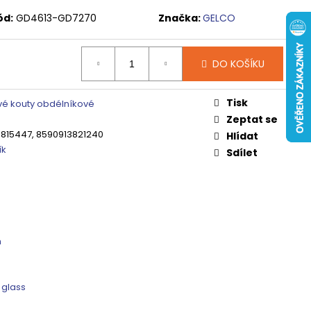
 ČIRÉ SKLO, GV1014
ód:
GD4613-GD7270
Značka:
GELCO
0 Kč
DO KOŠÍKU
Tisk
é kouty obdélníkové
Zeptat se
815447, 8590913821240
Hlídat
ík
Sdílet
m
 glass