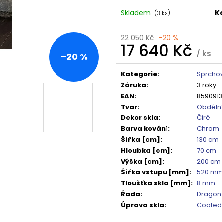
TMAVÉ SKLO GX1310
DO NIKY 1400MM,
Skladem
K
5 240 Kč
16 792 Kč
(3 ks)
Původně:
6 550 Kč
Původně:
20 99
22 050 Kč
–20 %
17 640 Kč
/ ks
–20 %
Měrná
cena:
Kategorie
:
Sprchov
Záruka
:
3 roky
EAN
:
8590913
Tvar
:
Obdéln
Dekor skla
:
Čiré
Barva kování
:
Chrom
Šířka [cm]
:
130 cm
Hloubka [cm]
:
70 cm
Výška [cm]
:
200 cm
Šířka vstupu [mm]
:
520 m
Tloušťka skla [mm]
:
8 mm
Řada
:
Dragon
Úprava skla
:
Coated