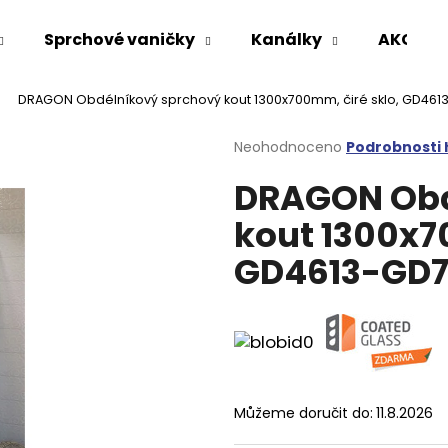
Sprchové vaničky
Kanálky
AKCE %
DRAGON Obdélníkový sprchový kout 1300x700mm, čiré sklo, GD46
Co potřebujete najít?
Průměrné
Neohodnoceno
Podrobnosti
hodnocení
DRAGON Obd
produktu
HLEDAT
je
kout 1300x7
0,0
z
GD4613-GD7
5
Doporučujeme
hvězdiček.
Můžeme doručit do:
11.8.2026
VARIO SPRCHOVÁ ZÁSTĚNA 1000 MM
VOLCANO CHRO