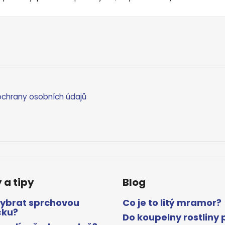
chrany osobních údajů
 a tipy
Blog
vybrat sprchovou
Co je to litý mramor?
čku?
Do koupelny rostliny 