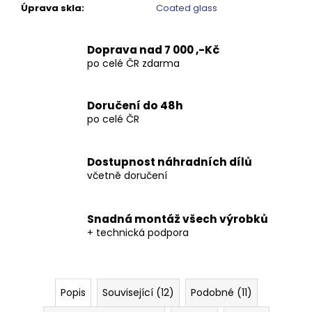
Kč
Úprava skla
:
Coated glass
Doprava nad 7 000 ,-Kč
po celé ČR zdarma
Doručení do 48h
po celé ČR
Dostupnost náhradních dílů
včetně doručení
Snadná montáž všech výrobků
+ technická podpora
Popis
Související (12)
Podobné (11)