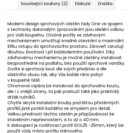
Související soubory (2)
Diskuze
Značka
Moderní design sprchových zástěn řady One ve spojení
s technicky dokonalým zpracováním jsou ideální volbou
pro Vaši koupelnu. Otočné profily se zdvihovým
mechanismem umožňují snadné otevírání a maximální
šířku vstupu do sprchovacího prostoru. Zároveň zaručují
dlouhou životnost i při každodenním používání. Díky
zdvihovému mechanismu je možné zástěny instalovat
bezprostředně na podlahu, bez použití sprchové vaničky.
Zvolte si sprchový kout dle svých představ a dle
vlastního vkusu tak, aby Vás každé ráno pobyt
v koupelně těšil.
Chromová vzpěra lze instalovat do sprchového koutu,
ale i z vnější strany, ta pak poslouží také jako praktický
držák ručníků.
Chytře skryté instalační šrouby pod lištou přístěnných
profilů jistě potěší každého se smyslem pro detail.
Velkou předností těchto zástěn je přizpůsobivost ke
stavebním nepřesnostem, a to až o 40 mm.
K dokoupení je rozšiřovací profil GOL25 -25mm, který lze
použít vždy místo profilu stěnového.