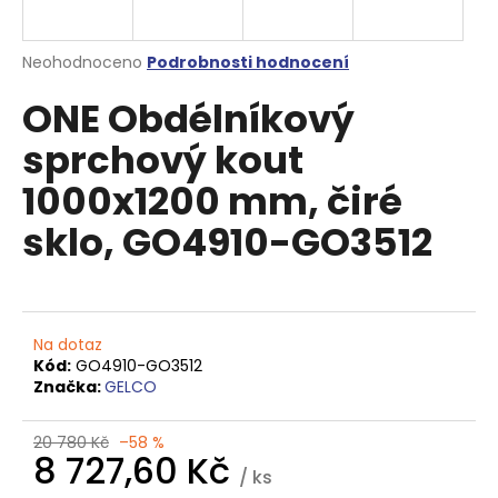
R
a
j
Průměrné
Neohodnoceno
Podrobnosti hodnocení
M
í
hodnocení
ONE Obdélníkový
produktu
t
A
je
?
sprchový kout
0,0
z
1000x1200 mm, čiré
5
hvězdiček.
sklo, GO4910-GO3512
HLEDAT
Na dotaz
D
Kód:
GO4910-GO3512
o
Značka:
GELCO
p
o
20 780 Kč
–58 %
r
8 727,60 Kč
u
/ ks
Měrná