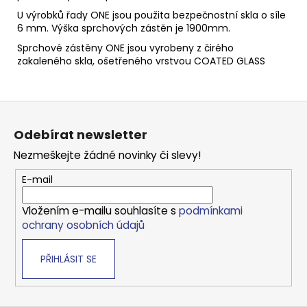
U výrobků řady ONE jsou použita bezpečnostní skla o síle
6 mm. Výška sprchových zástěn je 1900mm.
Sprchové zástěny ONE jsou vyrobeny z čirého
zakaleného skla, ošetřeného vrstvou COATED GLASS
Z
á
Odebírat newsletter
p
Nezmeškejte žádné novinky či slevy!
a
t
E-mail
í
Vložením e-mailu souhlasíte s
podmínkami
ochrany osobních údajů
PŘIHLÁSIT SE