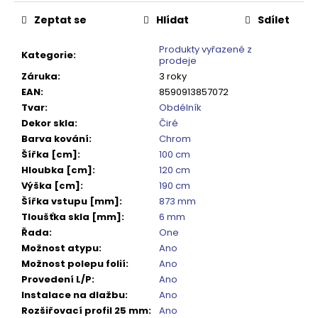
č
cena:
u
Zeptat se
Hlídat
Sdílet
j
e
Produkty vyřazené z
Kategorie
:
prodeje
m
Záruka
:
3 roky
e
EAN
:
8590913857072
Tvar
:
Obdélník
VOLCANO
Dekor skla
:
Čiré
CHROM
Barva kování
:
Chrom
SPRCHOVÉ
Šířka [cm]
:
100 cm
DVEŘE
DO
Hloubka [cm]
:
120 cm
NIKY
Výška [cm]
:
190 cm
1400MM,
Šířka vstupu [mm]
:
873 mm
ČIRÉ
Tloušťka skla [mm]
:
6 mm
SKLO,
GV1014
Řada
:
One
Možnost atypu
:
Ano
16
792
Možnost polepu folií
:
Ano
Kč
Provedení L/P
:
Ano
Původně:
Instalace na dlažbu
:
Ano
20
990
Rozšiřovací profil 25 mm
:
Ano