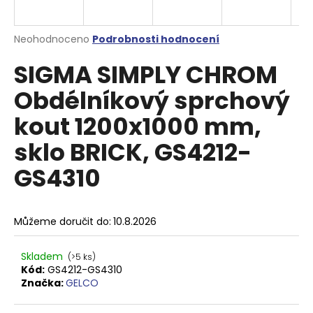
a
j
Průměrné
Neohodnoceno
Podrobnosti hodnocení
í
hodnocení
SIGMA SIMPLY CHROM
produktu
t
je
?
Obdélníkový sprchový
0,0
z
kout 1200x1000 mm,
5
hvězdiček.
sklo BRICK, GS4212-
HLEDAT
GS4310
D
Můžeme doručit do:
10.8.2026
o
p
Skladem
(>5 ks)
o
Kód:
GS4212-GS4310
r
Značka:
GELCO
u