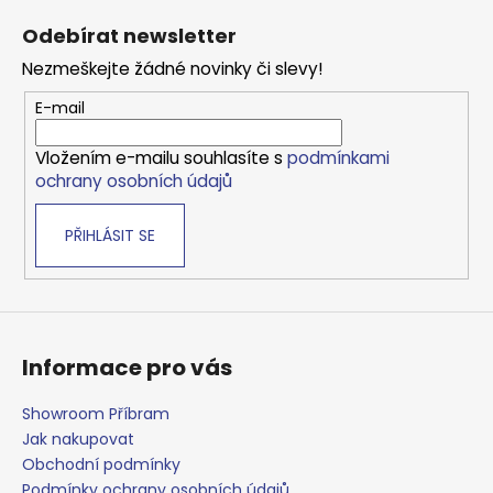
á
Odebírat newsletter
p
Nezmeškejte žádné novinky či slevy!
a
t
E-mail
í
Vložením e-mailu souhlasíte s
podmínkami
ochrany osobních údajů
PŘIHLÁSIT SE
Informace pro vás
Showroom Příbram
Jak nakupovat
Obchodní podmínky
Podmínky ochrany osobních údajů