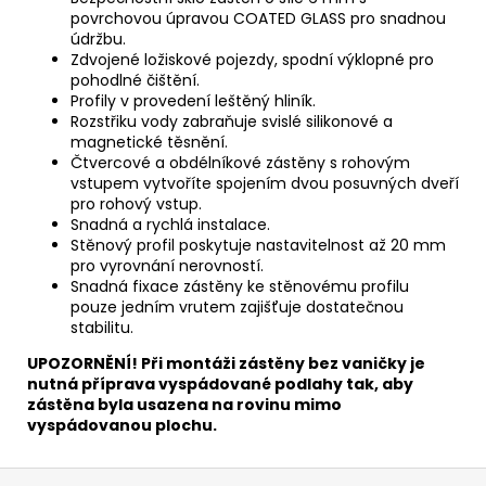
povrchovou úpravou COATED GLASS pro snadnou
údržbu.
Zdvojené ložiskové pojezdy, spodní výklopné pro
pohodlné čištění.
Profily v provedení leštěný hliník.
Rozstřiku vody zabraňuje svislé silikonové a
magnetické těsnění.
Čtvercové a obdélníkové zástěny s rohovým
vstupem vytvoříte spojením dvou posuvných dveří
pro rohový vstup.
Snadná a rychlá instalace.
Stěnový profil poskytuje nastavitelnost až 20 mm
pro vyrovnání nerovností.
Snadná fixace zástěny ke stěnovému profilu
pouze jedním vrutem zajišťuje dostatečnou
stabilitu.
UPOZORNĚNÍ! Při montáži zástěny bez vaničky je
nutná příprava vyspádované podlahy tak, aby
zástěna byla usazena na rovinu mimo
vyspádovanou plochu.
Z