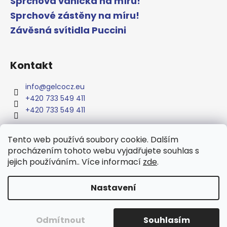
Sprchová vanička na míru!
Sprchové zástěny na míru!
Závěsná svítidla Puccini
Kontakt
info
@
gelcocz.eu
+420 733 549 411
+420 733 549 411
Tento web používá soubory cookie. Dalším
procházením tohoto webu vyjadřujete souhlas s
www.gelcocz.eu
jejich používáním.. Více informací
zde
.
Nastavení
Vytvořil Shoptet
Copyright 2026
GELCO
. Všechna práva vyhrazena.
Upravit
Odmítnout
Souhlasím
nastavení cookies