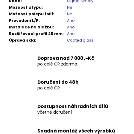
Řada
:
Sigma Simply
Možnost atypu
:
Ne
Možnost polepu folií
:
Ne
Provedení L/P
:
Ano
Instalace na dlažbu
:
Ano
Rozšiřovací profil 25 mm
:
Ano
Úprava skla
:
Coated glass
Doprava nad 7 000 ,-Kč
po celé ČR zdarma
Doručení do 48h
po celé ČR
Dostupnost náhradních dílů
včetně doručení
Snadná montáž všech výrobků