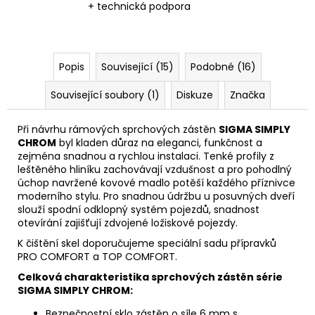
+ technická podpora
Popis
Související (15)
Podobné (16)
Související soubory (1)
Diskuze
Značka
Při návrhu rámových sprchových zástěn
SIGMA SIMPLY
CHROM
byl kladen důraz na eleganci, funkčnost a
zejména snadnou a rychlou instalaci. Tenké profily z
leštěného hliníku zachovávají vzdušnost a pro pohodlný
úchop navržené kovové madlo potěší každého příznivce
moderního stylu. Pro snadnou údržbu u posuvných dveří
slouží spodní odklopný systém pojezdů, snadnost
otevírání zajišťují zdvojené ložiskové pojezdy.
K čištění skel doporučujeme speciální sadu přípravků
PRO COMFORT a TOP COMFORT.
Celková charakteristika sprchových zástěn série
SIGMA SIMPLY CHROM:
Bezpečnostní sklo zástěn o síle 6 mm s