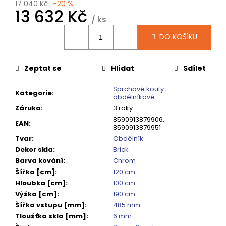
č
17 040 Kč
–20 %
13 632 Kč
u
/ ks
j
Měrná
e
DO KOŠÍKU
cena:
m
e
Zeptat se
Hlídat
Sdílet
SPRCHOVÁ
Sprchové kouty
Kategorie
:
VANIČKA
obdélníkové
MITIA
Záruka
:
3 roky
PMB16090
8590913879906,
1600X900
EAN
:
8590913879951
MM,
BÍLÁ
Tvar
:
Obdélník
PROFILOVANÁ
Dekor skla
:
Brick
14
Barva kování
:
Chrom
120
Šířka [cm]
:
120 cm
Kč
Hloubka [cm]
:
100 cm
Původně:
17
Výška [cm]
:
190 cm
650
Šířka vstupu [mm]
:
485 mm
Kč
Tloušťka skla [mm]
:
6 mm