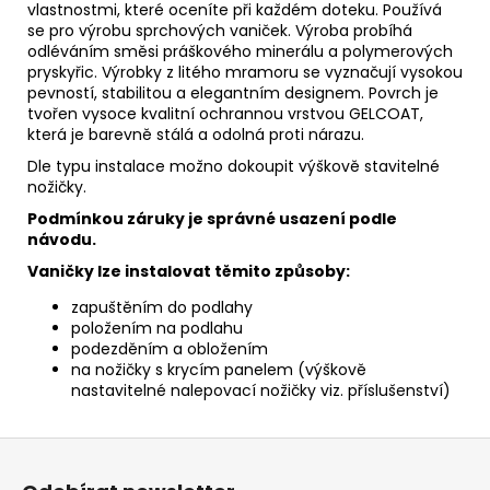
vlastnostmi, které oceníte při každém doteku. Používá
se pro výrobu sprchových vaniček. Výroba probíhá
odléváním směsi práškového minerálu a polymerových
pryskyřic. Výrobky z litého mramoru se vyznačují vysokou
pevností, stabilitou a elegantním designem. Povrch je
tvořen vysoce kvalitní ochrannou vrstvou GELCOAT,
která je barevně stálá a odolná proti nárazu.
Dle typu instalace možno dokoupit výškově stavitelné
nožičky.
Podmínkou záruky je správné usazení podle
návodu.
Vaničky lze instalovat těmito způsoby:
zapuštěním do podlahy
položením na podlahu
podezděním a obložením
na nožičky s krycím panelem (výškově
nastavitelné nalepovací nožičky viz. příslušenství)
Z
á