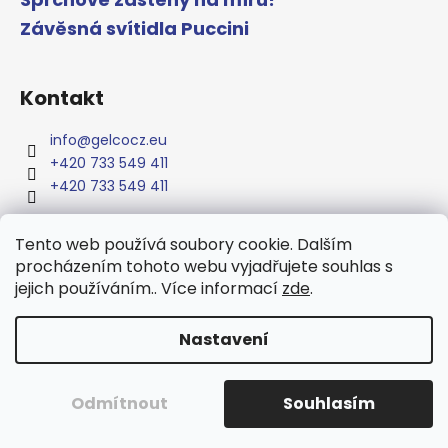
Závěsná svítidla Puccini
Kontakt
info
@
gelcocz.eu
+420 733 549 411
+420 733 549 411
Tento web používá soubory cookie. Dalším
procházením tohoto webu vyjadřujete souhlas s
www.gelcocz.eu
jejich používáním.. Více informací
zde
.
Nastavení
Vytvořil Shoptet
Copyright 2026
GELCO
. Všechna práva vyhrazena.
Upravit
Odmítnout
Souhlasím
nastavení cookies