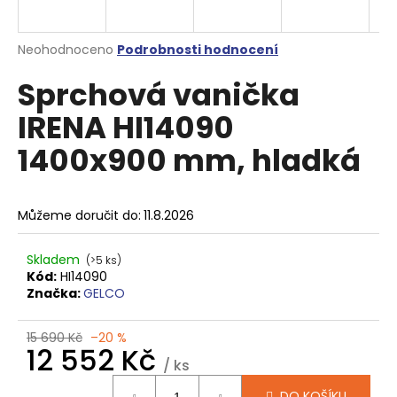
a
j
Průměrné
Neohodnoceno
Podrobnosti hodnocení
í
hodnocení
Sprchová vanička
produktu
t
je
?
IRENA HI14090
0,0
z
1400x900 mm, hladká
5
hvězdiček.
HLEDAT
Můžeme doručit do:
11.8.2026
Skladem
(>5 ks)
Kód:
HI14090
D
Značka:
GELCO
o
p
15 690 Kč
–20 %
o
12 552 Kč
r
/ ks
u
Měrná
DO KOŠÍKU