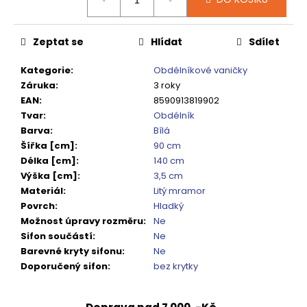
č
cena:
u
j
Zeptat se
Hlídat
Sdílet
e
m
Kategorie
:
Obdélníkové vaničky
e
Záruka
:
3 roky
EAN
:
8590913819902
Tvar
:
Obdélník
DRAGON
SPRCHOVÉ
Barva
:
Bílá
DVEŘE
Šířka [cm]
:
90 cm
DO
Délka [cm]
:
140 cm
NIKY
1200
Výška [cm]
:
3,5 cm
MM,
Materiál
:
Litý mramor
ČIRÉ
Povrch
:
Hladký
SKLO,
Možnost úpravy rozměru
:
Ne
GD4612
Sifon součástí
:
Ne
12
Barevné kryty sifonu
:
Ne
080
Kč
Doporučený sifon
:
bez krytky
Původně:
15
100