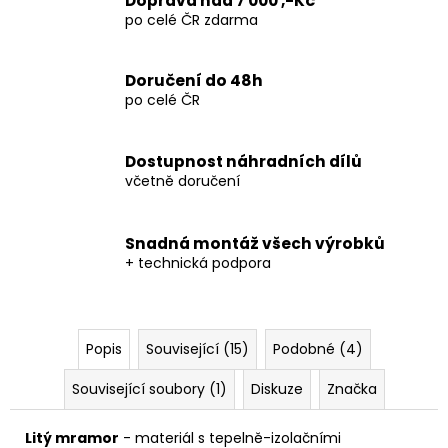
Doprava nad 7 000 ,-Kč
Kč
po celé ČR zdarma
Doručení do 48h
po celé ČR
Dostupnost náhradních dílů
včetně doručení
Snadná montáž všech výrobků
+ technická podpora
Popis
Související (15)
Podobné (4)
Související soubory (1)
Diskuze
Značka
Litý mramor
- materiál s tepelně-izolačními