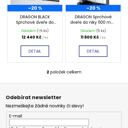
p
–20 %
–20 %
r
o
DRAGON BLACK
DRAGON Sprchové
Sprchové dveře do
dveře do niky 1100 mm,
d
niky 1100 mm, čiré sklo,
čiré sklo, GD4611
Skladem
(>5 ks)
Skladem
(5 ks)
u
GD4611B
12 440 Kč
11 600 Kč
/ ks
/ ks
k
t
DETAIL
DETAIL
ů
2
položek celkem
O
v
Z
l
á
á
Odebírat newsletter
d
p
a
Nezmeškejte žádné novinky či slevy!
a
c
t
E-mail
í
í
p