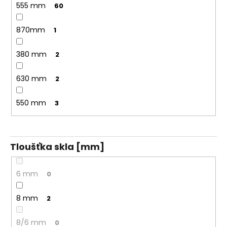
555 mm
60
870mm
1
380 mm
2
630 mm
2
550 mm
3
Tloušťka skla [mm]
6 mm
0
8 mm
2
8/6 mm
0