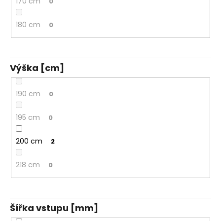
170 cm
0
180 cm
0
Výška [cm]
190 cm
0
195 cm
0
200 cm
2
218 cm
0
Šířka vstupu [mm]