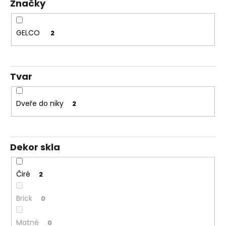
Značky
Kč
t
ů
GELCO
2
Tvar
Dveře do niky
2
Dekor skla
Čiré
2
Brick
0
Matné
0