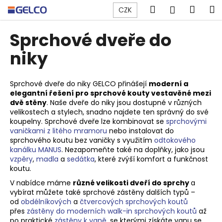
K
Přejít
Hledat
Náku
M
Přihlášen
CZK
na
o
obsah
Zpět
Zpět
košík
š
Sprchové dveře do
í
C
niky
k
o
p
Sprchové dveře do niky GELCO přinášejí
moderní a
o
elegantní řešení pro sprchové kouty vestavěné mezi
dvě stěny
. Naše dveře do niky jsou dostupné v různých
t
velikostech a stylech, snadno najdete ten správný do své
ř
koupelny. Sprchové dveře lze kombinovat se
sprchovými
e
vaničkami z litého mramoru
nebo instalovat do
sprchového koutu bez vaničky s využitím
odtokového
b
kanálku MANUS
. Nezapomeňte také na doplňky, jako jsou
u
vzpěry
,
madla
a
sedátka
, které zvýší komfort a funkčnost
j
koutu.
e
V nabídce máme
různé velikosti dveří do sprchy
a
vybírat můžete také sprchové zástěny dalších typů –
t
od
obdélníkových
a
čtvercových sprchových koutů
e
přes
zástěny do moderních walk-in sprchových koutů
až
n
po praktické
zástěny k vaně
, se kterými získáte vanu se