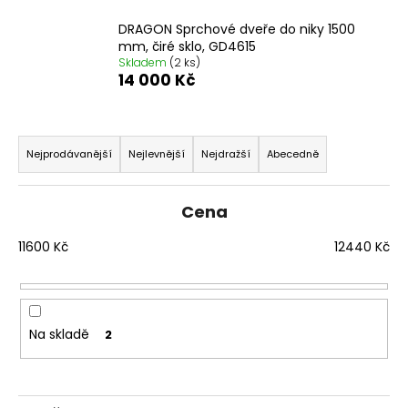
č
u
DRAGON Sprchové dveře do niky 1500
j
mm, čiré sklo, GD4615
e
Skladem
(2 ks)
14 000 Kč
m
e
Ř
a
SIGMA
Nejprodávanější
Nejlevnější
Nejdražší
Abecedně
SIMPLY
z
BLACK
e
ČTVRTKRUHOVÝ
Cena
SPRCHOVÝ
n
KOUT
í
11600
Kč
12440
Kč
900X900,
ČIRÉ
p
SKLO,
r
GS5590B
o
10
Na skladě
920
2
d
Kč
u
Původně:
13
k
650