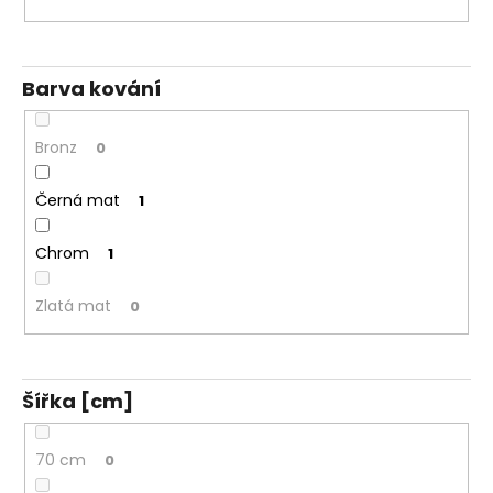
Barva kování
Bronz
0
Černá mat
1
Chrom
1
Zlatá mat
0
Šířka [cm]
70 cm
0