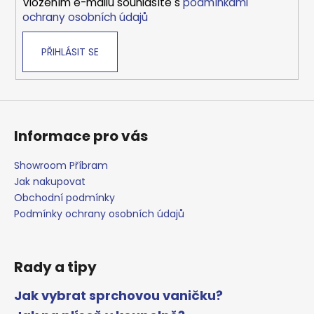
Vložením e-mailu souhlasíte s
podmínkami
r
ochrany osobních údajů
v
k
PŘIHLÁSIT SE
y
v
ý
p
i
s
Informace pro vás
u
Showroom Příbram
Jak nakupovat
Obchodní podmínky
Podmínky ochrany osobních údajů
Rady a tipy
Jak vybrat sprchovou vaničku?