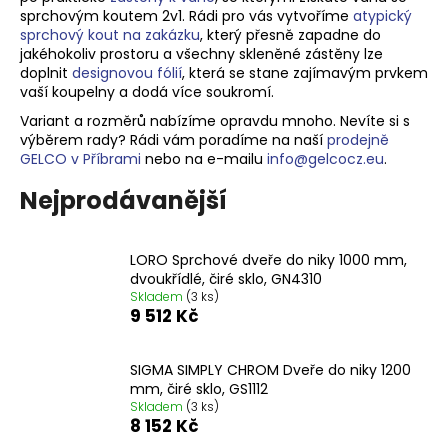
sprchovým koutem 2v1. Rádi pro vás vytvoříme
atypický
a
sprchový kout na zakázku
, který přesně zapadne do
j
jakéhokoliv prostoru a v
šechny skleněné zástěny lze
í
doplnit
designovou fólií
, která se stane zajímavým prvkem
vaší koupelny a dodá více soukromí.
t
Variant a rozměrů nabízíme opravdu mnoho. Nevíte si s
?
výběrem rady? Rádi vám poradíme na naší
prodejně
GELCO v Příbrami
nebo na e-mailu
info@gelcocz.eu
.
Nejprodávanější
HLEDAT
LORO Sprchové dveře do niky 1000 mm,
dvoukřídlé, čiré sklo, GN4310
Skladem
(3 ks)
9 512 Kč
D
o
p
SIGMA SIMPLY CHROM Dveře do niky 1200
o
mm, čiré sklo, GS1112
r
Skladem
(3 ks)
8 152 Kč
u