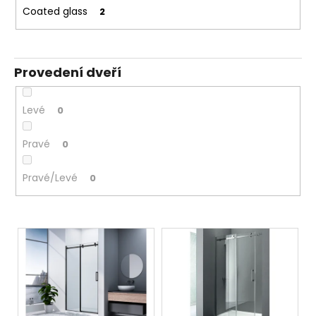
Coated glass
2
Provedení dveří
Levé
0
Pravé
0
Pravé/Levé
0
V
ý
p
i
s