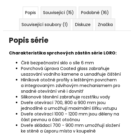
Popis
Související (15)
Podobné (16)
Související soubory (1)
Diskuze
Značka
Popis série
Charakteristika sprchových zástěn série LORO:
Čiré bezpečnostní sklo o síle 6 mm
Povrchová úprava Coated glass zabraňuje
usazování vodního kamene a usnadňuje čištění
Hliníkové otočné profily s leštěným povrchem
a integrovaným zdvihovým mechanismem pro
snadné
otevírání vně i dovnitř
Silikonové těsnění zabraňuje rozstřiku vody
Dveře otevírací 700, 800 a 900 mm jsou
jednodílné a umožňují maximální šířku vstupu
Dveře otevírací 1000 - 1200 mm jsou děleny na
část pevnou a část otočnou
Dveře skládací 700 - 900 mm umožňují složení
ke stěně a úsporu místa v koupelně