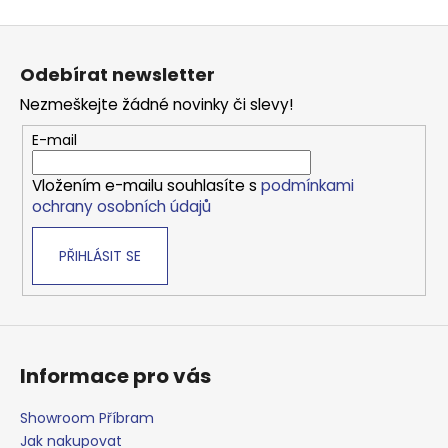
Z
á
Odebírat newsletter
p
Nezmeškejte žádné novinky či slevy!
a
t
E-mail
í
Vložením e-mailu souhlasíte s
podmínkami
ochrany osobních údajů
PŘIHLÁSIT SE
Informace pro vás
Showroom Příbram
Jak nakupovat