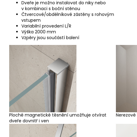
Dveře je možno instalovat do niky nebo
v kombinaci s boční stěnou
Čtvercové/obdélníkové zástěny s rohovým
vstupem
Variabilní provedení L/R
Výška 2000 mm
Vzpěry jsou součástí balení
Ploché magnetické těsnění umožňuje otvírat
Nerezové
dveře dovnitř i ven