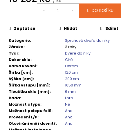
č
/ ks
Měrná
u
DO KOŠÍKU
cena:
j
e
m
Zeptat se
Hlídat
Sdílet
e
Kategorie
:
Sprchové dveře do niky
Záruka
:
3 roky
SPRCHOVÁ
Tvar
:
Dveře do niky
VANIČKA
MITIA
Dekor skla
:
Čiré
PMB16090
Barva kování
:
Chrom
1600X900
Šířka [cm]
:
120 cm
MM,
Výška [cm]
:
200 cm
BÍLÁ
PROFILOVANÁ
Šířka vstupu [mm]
:
1050 mm
Tloušťka skla [mm]
:
6 mm
14
120
Řada
:
Loro
Kč
Možnost atypu
:
Ne
Původně:
Možnost polepu folií
:
Ano
17
650
Provedení L/P
:
Ano
Kč
Otevírání vně i dovnitř
:
Ano
Možnost instalace s