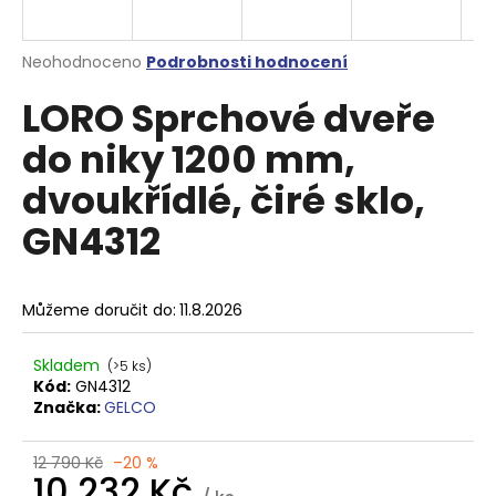
a
j
Průměrné
Neohodnoceno
Podrobnosti hodnocení
í
hodnocení
LORO Sprchové dveře
produktu
t
je
?
do niky 1200 mm,
0,0
z
dvoukřídlé, čiré sklo,
5
hvězdiček.
GN4312
HLEDAT
Můžeme doručit do:
11.8.2026
D
Skladem
(>5 ks)
o
Kód:
GN4312
p
Značka:
GELCO
o
r
12 790 Kč
–20 %
u
10 232 Kč