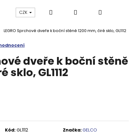
Hledat
Přihlášení
Nákupní
Výprodej
Vany a umyvadla
Náhradní dí
CZK
LEGRO Sprchové dveře k boční stěně 1200 mm, čiré sklo, GL1112
košík
 hodnocení
ové dveře k boční stěně
é sklo, GL1112
Kód:
GL1112
Značka:
GELCO
M SPRCHOVÉ DVEŘE