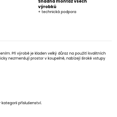
Snadná montáž všech
výrobků
+ technická podpora
m. Při výrobě je kladen velký důraz na použití kvalitních
ticky nezmenšují prostor v koupelně, nabízejí široké vstupy
kategorii příslušenství.