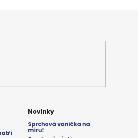
Novinky
Sprchová vanička na
míru!
patří