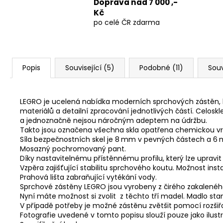
Doprava nad 7 000 ,-
Kč
po celé ČR zdarma
Popis
Související (5)
Podobné (11)
Souv
LEGRO je ucelená nabídka moderních sprchových zástěn, kt
materiálů a detailní zpracování jednotlivých částí. Celosk
a jednoznačně nejsou náročným adeptem na údržbu.
Takto jsou označena všechna skla opatřena chemickou vr
Síla bezpečnostních skel je 8 mm v pevných částech a 6 
Mosazný pochromovaný pant.
Díky nastavitelnému přístěnnému profilu, který lze upravi
Vzpěra zajišťující stabilitu sprchového koutu. Možnost insta
Prahová lišta zabraňující vytékání vody.
Sprchové zástěny LEGRO jsou vyrobeny z čirého zakalenéh
Nyní máte možnost si zvolit z těchto tří madel. Madlo stand
V případě potřeby je možné zástěnu zvětšit pomocí rozši
Fotografie uvedené v tomto popisu slouží pouze jako ilust