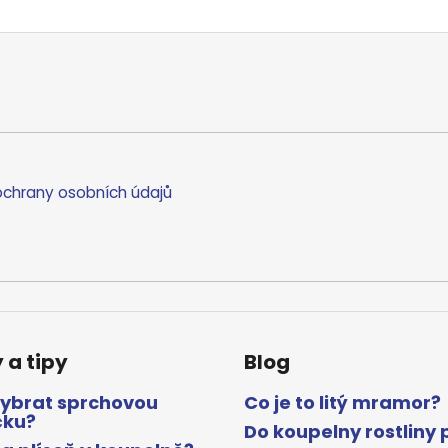
chrany osobních údajů
 a tipy
Blog
vybrat sprchovou
Co je to litý mramor?
čku?
Do koupelny rostliny 