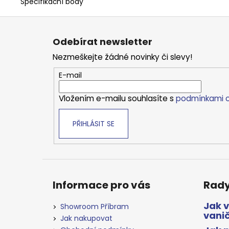
Specifikační body
Z
á
Odebírat newsletter
p
Nezmeškejte žádné novinky či slevy!
a
t
E-mail
í
Vložením e-mailu souhlasíte s
podmínkami o
PŘIHLÁSIT SE
Informace pro vás
Rady
Jak 
Showroom Příbram
vani
Jak nakupovat