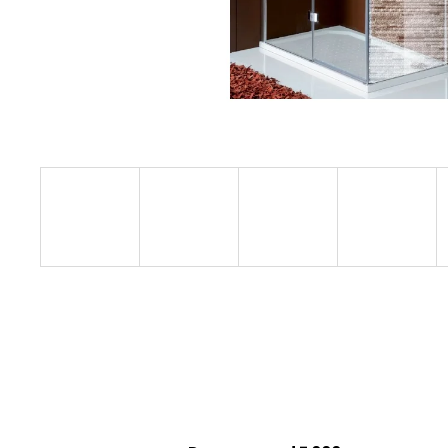
1200 MM, ČIRÉ SKLO, GD4612
12 080 Kč
Původně:
15 100 Kč