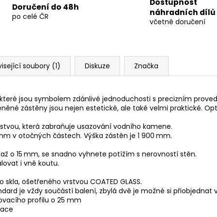
Dostupnost
Doručení do 48h
náhradních dílů
po celé ČR
včetně doručení
isející soubory (1)
Diskuze
Značka
eré jsou symbolem zdánlivé jednoduchosti s precizním provedení
leněné zástěny jsou nejen estetické, ale také velmi praktické. Op
stvou, která zabraňuje usazování vodního kamene.
mm v otočných částech. Výška zástěn je 1 900 mm.
t až o 15 mm, se snadno vyhnete potížím s nerovností stěn.
lovat i vně koutu.
o skla, ošetřeného vrstvou COATED GLASS.
ard je vždy součástí balení, zbylá dvě je možné si přiobjednat v 
řovacího profilu o 25 mm
race