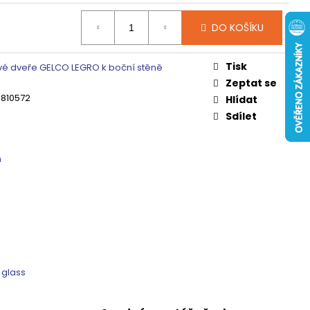
 ČIRÉ SKLO, GV1014
DO KOŠÍKU
0 Kč
Tisk
é dveře GELCO LEGRO k boční stěně
Zeptat se
3810572
Hlídat
Sdílet
m
 glass