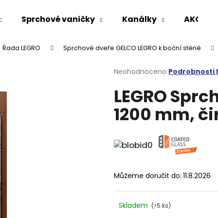
Sprchové vaničky
Kanálky
AKCE %
Řada LEGRO
Sprchové dveře GELCO LEGRO k boční stěně
Co potřebujete najít?
Průměrné
Neohodnoceno
Podrobnosti
hodnocení
LEGRO Sprch
produktu
HLEDAT
je
1200 mm, čir
0,0
z
5
Doporučujeme
hvězdiček.
Můžeme doručit do:
11.8.2026
Skladem
(>5 ks)
VARIO SPRCHOVÁ ZÁSTĚNA 1000 MM
VOLCANO CHRO