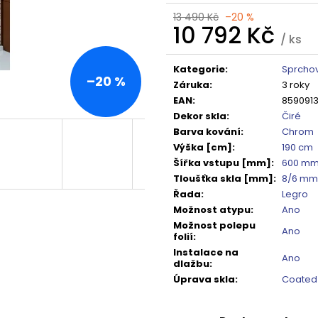
TMAVÉ SKLO GX1310
DO NIKY 1400MM,
13 490 Kč
–20 %
5 240 Kč
16 792 Kč
10 792 Kč
Původně:
6 550 Kč
Původně:
20 99
/ ks
Měrná
cena:
Kategorie
:
Sprchov
–20 %
Záruka
:
3 roky
EAN
:
859091
Dekor skla
:
Čiré
Barva kování
:
Chrom
Výška [cm]
:
190 cm
Šířka vstupu [mm]
:
600 m
Tloušťka skla [mm]
:
8/6 mm
Řada
:
Legro
Možnost atypu
:
Ano
Možnost polepu
Ano
folií
:
Instalace na
Ano
dlažbu
:
Úprava skla
:
Coated