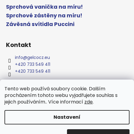
Sprchová vanička na míru!
Sprchové zástěny na míru!
Závěsná svítidla Puccini
Kontakt
info
@
gelcocz.eu
+420 733 549 411
+420 733 549 411
Tento web používá soubory cookie. Dalším
procházením tohoto webu vyjadřujete souhlas s
www.gelcocz.eu
jejich používáním.. Více informací
zde
.
Nastavení
Vytvořil Shoptet
Copyright 2026
GELCO
. Všechna práva vyhrazena.
Upravit