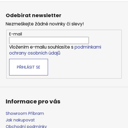
Z
á
Odebírat newsletter
p
Nezmeškejte žádné novinky či slevy!
a
t
E-mail
í
Vložením e-mailu souhlasíte s
podmínkami
ochrany osobních údajů
PŘIHLÁSIT SE
Informace pro vás
Showroom Příbram
Jak nakupovat
Obchodní podmínky