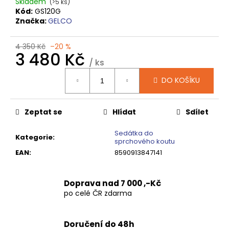
č
Skladem
(>5 ks)
u
Kód:
GS120G
Značka:
GELCO
j
e
m
4 350 Kč
–20 %
3 480 Kč
e
/ ks
Měrná
DO KOŠÍKU
cena:
SPRCHOVÁ
VANIČKA
MITIA
Zeptat se
Hlídat
Sdílet
PMB16090
1600X900
MM,
Sedátka do
Kategorie
:
BÍLÁ
sprchového koutu
PROFILOVANÁ
EAN
:
8590913847141
14
120
Kč
Doprava nad 7 000 ,-Kč
Původně:
po celé ČR zdarma
17
650
Kč
Doručení do 48h