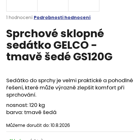
a
j
Průměrné
1 hodnocení
Podrobnosti hodnocení
í
hodnocení
Sprchové sklopné
produktu
t
je
?
sedátko GELCO -
5,0
z
tmavě šedé GS120G
5
hvězdiček.
HLEDAT
Sedátko do sprchy je velmi praktické a pohodlné
řešení, které může výrazně zlepšit komfort při
sprchování.
D
nosnost: 120 kg
o
barva: tmavě šedá
p
o
Můžeme doručit do:
10.8.2026
r
u