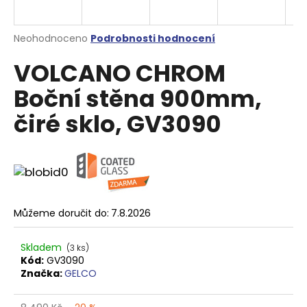
a
j
Průměrné
Neohodnoceno
Podrobnosti hodnocení
í
hodnocení
VOLCANO CHROM
produktu
t
je
?
Boční stěna 900mm,
0,0
z
čiré sklo, GV3090
5
hvězdiček.
HLEDAT
Můžeme doručit do:
7.8.2026
D
o
p
Skladem
(3 ks)
Kód:
GV3090
o
Značka:
GELCO
r
u