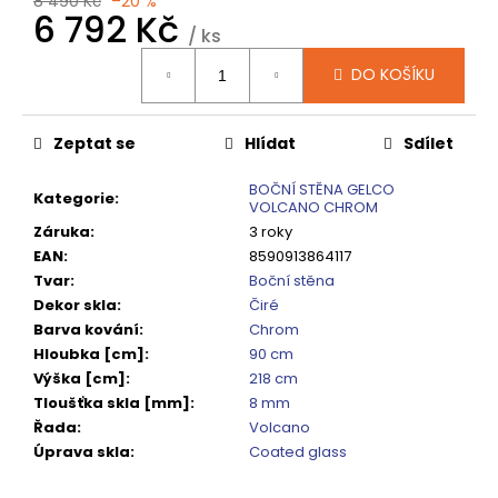
č
8 490 Kč
–20 %
6 792 Kč
u
/ ks
j
Měrná
e
DO KOŠÍKU
cena:
m
e
Zeptat se
Hlídat
Sdílet
SIGMA
BOČNÍ STĚNA GELCO
Kategorie
:
VOLCANO CHROM
SIMPLY
BLACK
Záruka
:
3 roky
ČTVRTKRUHOVÝ
EAN
:
8590913864117
SPRCHOVÝ
Tvar
:
Boční stěna
KOUT
900X900,
Dekor skla
:
Čiré
ČIRÉ
Barva kování
:
Chrom
SKLO,
Hloubka [cm]
:
90 cm
GS5590B
Výška [cm]
:
218 cm
10
Tloušťka skla [mm]
:
8 mm
920
Kč
Řada
:
Volcano
Původně:
Úprava skla
:
Coated glass
13
650