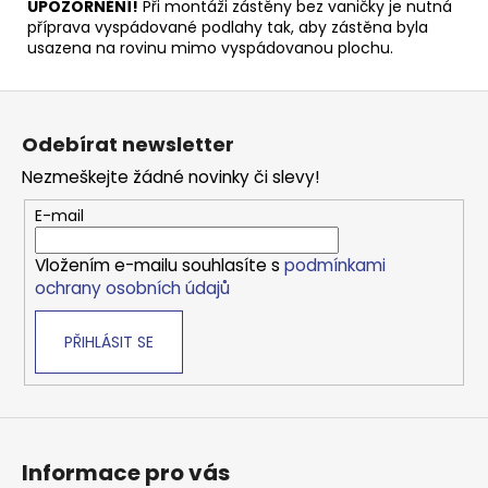
UPOZORNĚNÍ!
Při montáži zástěny bez vaničky je nutná
příprava vyspádované podlahy tak, aby zástěna byla
usazena na rovinu mimo vyspádovanou plochu.
Z
á
Odebírat newsletter
p
Nezmeškejte žádné novinky či slevy!
a
t
E-mail
í
Vložením e-mailu souhlasíte s
podmínkami
ochrany osobních údajů
PŘIHLÁSIT SE
Informace pro vás