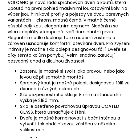
VOLCANO je nová řada sprchových dveří a koutů, která
upoutá na první pohled masivními loukoťovými koly. Na
výběr jsou hliníkové profily a pojezdy ve dvou barevných
variantách – chrom, matná černá. V matné černé
působí celý kout elegantním dojmem. Sladěním se
všemi doplňky v koupelně tvoří dominantní prvek.
Elegantní madlo doplňuje tuto moderní zástěnu a
zároveň usnadňuje komfortní otevírání dveří. Pro zvýšení
intimity je možné sklo polepit designovou fólií. Dveře se
díky těmto kolům pohybují velmi snadno, zaručují
bezvadný chod a dlouhou životnost.
Zástěnu je možné si zvolit jako pravou, nebo jako
levou až při samotné montáži.
Sprchový kout je možné polepit designovou fólií ve
dvanácti různých dekorech.
Síla bezpečnostního skla je 8 mm a standardní
výška je 2180 mm.
Sklo je ošetřeno povrchovou úpravou COATED
GLASS, která usnadňuje čištění.
Dveře je možné kombinovat i s boční stěnou a
vytvořit tak obdélníkovou zástěnu v několika
velikostech.