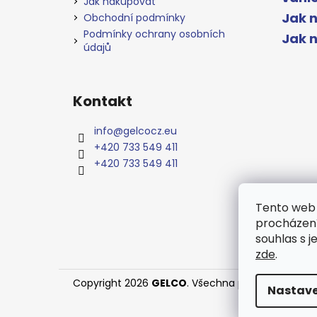
Jak nakupovat
Jak n
Obchodní podmínky
Podmínky ochrany osobních
Jak 
údajů
Kontakt
info
@
gelcocz.eu
+420 733 549 411
+420 733 549 411
Tento web 
procházení
souhlas s j
zde
.
Copyright 2026
GELCO
. Všechna práva vyhrazen
Nastave