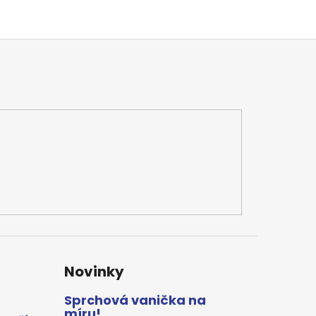
Novinky
Sprchová vanička na
míru!