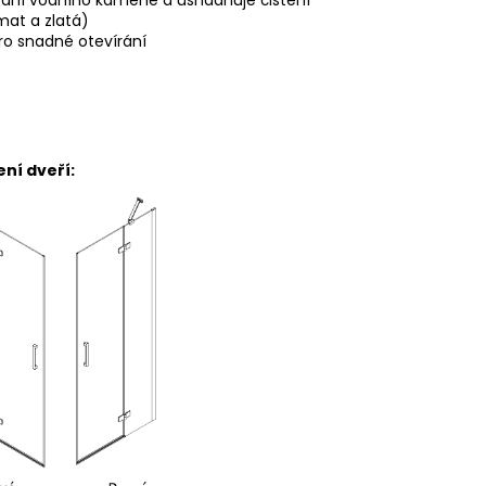
vání vodního kamene a usnadňuje čištění
mat a zlatá)
ro snadné
otevírání
eří: