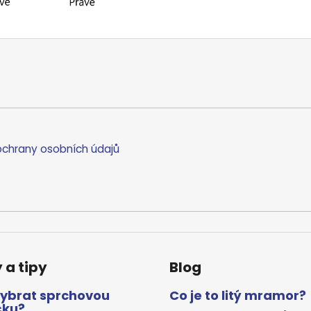
chrany osobních údajů
 a tipy
Blog
vybrat sprchovou
Co je to litý mramor?
čku?