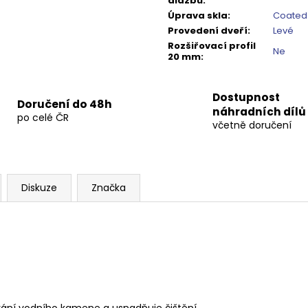
dlažbu
:
Úprava skla
:
Coated
Provedení dveří
:
Levé
Rozšiřovací profil
Ne
20 mm
:
Dostupnost
Doručení do 48h
náhradních dílů
po celé ČR
včetně doručení
Diskuze
Značka