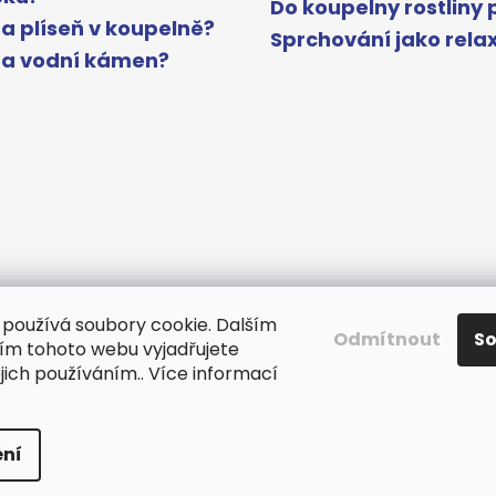
Do koupelny rostliny 
a plíseň v koupelně?
Sprchování jako rela
na vodní kámen?
používá soubory cookie. Dalším
Odmítnout
S
m tohoto webu vyjadřujete
www.gelcocz.eu
ejich používáním.. Více informací
a.
Upravit nastavení cookies
ní