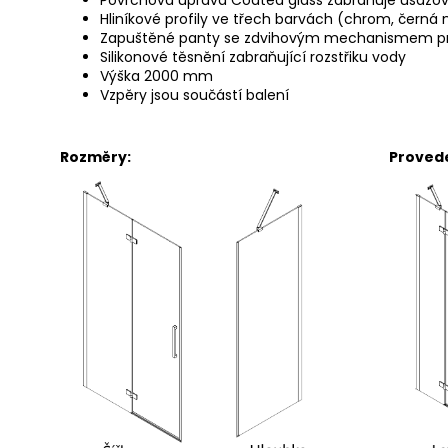
Povrchová úprava Coated glass zabraňuje usazo
Hliníkové profily ve třech barvách (chrom, černá 
Zapuštěné panty se zdvihovým mechanismem p
Silikonové těsnění zabraňující rozstřiku vody
Výška 2000 mm
Vzpěry jsou součástí balení
Rozměry: Provedení dv