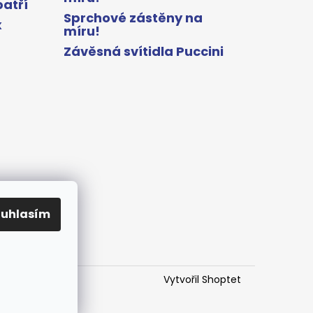
patří
Sprchové zástěny na
x
míru!
Závěsná svítidla Puccini
ouhlasím
Vytvořil Shoptet