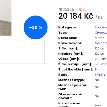
TMAVÉ SKLO GX1310
DO NIKY 1400MM,
5 240 Kč
16 792 Kč
25 230 Kč
–20 %
Původně:
6 550 Kč
Původně:
20 99
20 184 Kč
/ ks
Měrná
cena:
–20 %
Kategorie
:
Sprchov
Tvar
:
Čtvere
Dekor skla
:
Matné
Barva kování
:
Černá 
Šířka [cm]
:
120 cm
Hloubka [cm]
:
120 cm
Výška [cm]
:
200 cm
Šířka vstupu [mm]
:
585 m
Tloušťka skla [mm]
:
8 mm
Řada
:
TRINITY
Možnost atypu
:
Ne
Možnost polepu
Ne
folií
:
Otevírání vně i
Ne
dovnitř
:
Instalace na
Ano