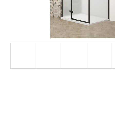
1200 MM, ČIRÉ SKLO, GD4612
12 080 Kč
Původně:
15 100 Kč