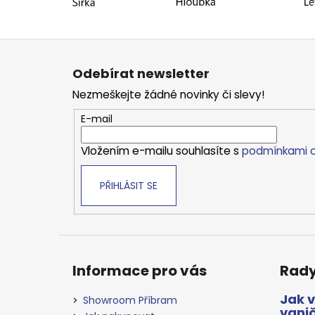
Z
á
Odebírat newsletter
p
Nezmeškejte žádné novinky či slevy!
a
t
E-mail
í
Vložením e-mailu souhlasíte s
podmínkami o
PŘIHLÁSIT SE
Informace pro vás
Rady
Jak 
Showroom Příbram
vani