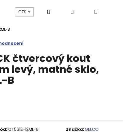
Hledat
Přihlášení
Nákupní
Výprodej
Vany a umyvadla
Náhradní dí
CZK
12ML-B
košík
 hodnocení
CK čtvercový kout
 levý, matné sklo,
L-B
M SPRCHOVÉ DVEŘE
ód:
GT5612-12ML-B
Značka:
GELCO