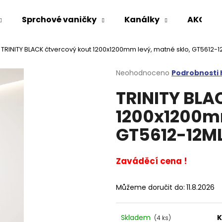
Sprchové vaničky
Kanálky
AKCE %
TRINITY BLACK čtvercový kout 1200x1200mm levý, matné sklo, GT5612-
Co potřebujete najít?
Průměrné
Neohodnoceno
Podrobnosti
hodnocení
TRINITY BLA
produktu
HLEDAT
je
1200x1200mm
0,0
z
GT5612-12M
5
Doporučujeme
hvězdiček.
Zaváděcí cena !
Můžeme doručit do:
11.8.2026
VARIO SPRCHOVÁ ZÁSTĚNA 1000 MM
VOLCANO CHRO
Skladem
K
(4 ks)