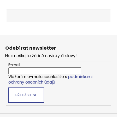
Z
á
Odebírat newsletter
p
Nezmeškejte žádné novinky či slevy!
a
t
E-mail
í
Vložením e-mailu souhlasíte s
podmínkami
ochrany osobních údajů
PŘIHLÁSIT SE