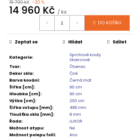
č
18 700 Kč
–20 %
14 960 Kč
u
/ ks
j
Měrná
e
DO KOŠÍKU
cena:
m
e
Zeptat se
Hlídat
Sdílet
SPRCHOVÁ
Sprchové kouty
Kategorie
:
VANIČKA
čtvercové
MITIA
Tvar
:
Čtverec
PMB16090
Dekor skla
:
Čiré
1600X900
MM,
Barva kování
:
Černá mat
BÍLÁ
Šířka [cm]
:
90 cm
PROFILOVANÁ
Hloubka [cm]
:
90 cm
14
Výška [cm]
:
200 cm
120
Šířka vstupu [mm]
:
485 mm
Kč
Původně:
Tloušťka skla [mm]
:
8 mm
17
Řada
:
LUXOR
650
Možnost atypu
:
Ne
Kč
Možnost polepu folií
:
Ano