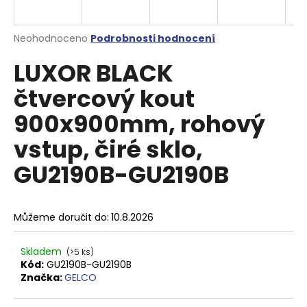
a
j
Průměrné
Neohodnoceno
Podrobnosti hodnocení
í
hodnocení
LUXOR BLACK
produktu
t
je
?
čtvercový kout
0,0
z
900x900mm, rohový
5
hvězdiček.
vstup, čiré sklo,
HLEDAT
GU2190B-GU2190B
D
Můžeme doručit do:
10.8.2026
o
p
Skladem
(>5 ks)
o
Kód:
GU2190B-GU2190B
r
Značka:
GELCO
u