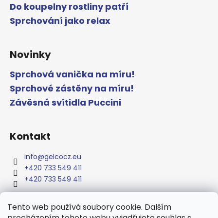
Do koupelny rostliny patří
Sprchování jako relax
Novinky
Sprchová vanička na míru!
Sprchové zástěny na míru!
Závěsná svítidla Puccini
Kontakt
info
@
gelcocz.eu
+420 733 549 411
+420 733 549 411
Tento web používá soubory cookie. Dalším
procházením tohoto webu vyjadřujete souhlas s