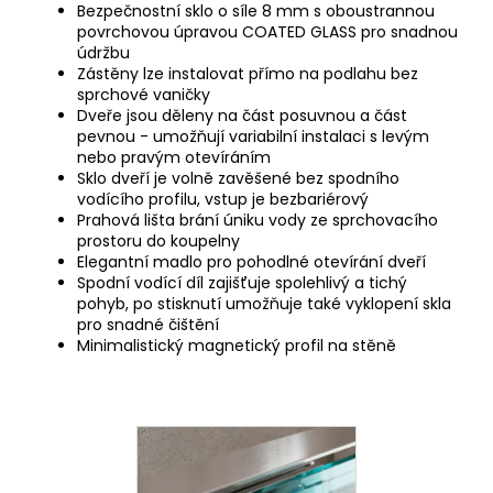
Bezpečnostní sklo o síle 8 mm s oboustrannou
povrchovou úpravou COATED GLASS pro snadnou
údržbu
Zástěny lze instalovat přímo na podlahu bez
sprchové vaničky
Dveře jsou děleny na část posuvnou a část
pevnou - umožňují variabilní instalaci s levým
nebo pravým otevíráním
Sklo dveří je volně zavěšené bez spodního
vodícího profilu, vstup je bezbariérový
Prahová lišta brání úniku vody ze sprchovacího
prostoru do koupelny
Elegantní madlo pro pohodlné otevírání dveří
Spodní vodící díl zajišťuje spolehlivý a tichý
pohyb, po stisknutí umožňuje také vyklopení skla
pro snadné čištění
Minimalistický magnetický profil na stěně