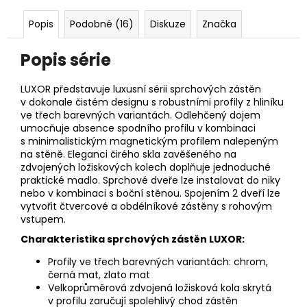
Popis
Podobné (16)
Diskuze
Značka
Popis série
LUXOR představuje luxusní sérii sprchových zástěn
v dokonale čistém designu s robustními profily z hliníku
ve třech barevných variantách. Odlehčený dojem
umocňuje absence spodního profilu v kombinaci
s minimalistickým magnetickým profilem nalepeným
na stěně. Eleganci čirého skla zavěšeného na
zdvojených ložiskových kolech doplňuje jednoduché
praktické madlo. Sprchové dveře lze instalovat do niky
nebo v kombinaci s boční stěnou. Spojením 2 dveří lze
vytvořit čtvercové a obdélníkové zástěny s rohovým
vstupem.
Charakteristika sprchových zástěn LUXOR:
Profily ve třech barevných variantách: chrom,
černá mat, zlato mat
Velkoprůměrová zdvojená ložisková kola skrytá
v profilu zaručují spolehlivý chod zástěn