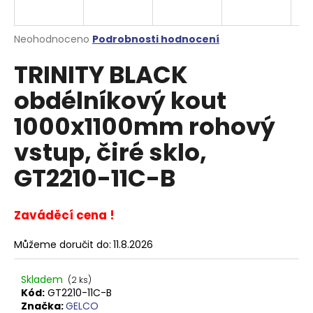
a
j
Průměrné
Neohodnoceno
Podrobnosti hodnocení
í
hodnocení
TRINITY BLACK
produktu
t
je
?
obdélníkový kout
0,0
z
1000x1100mm rohový
5
hvězdiček.
vstup, čiré sklo,
HLEDAT
GT2210-11C-B
Zaváděcí cena !
D
o
Můžeme doručit do:
11.8.2026
p
o
Skladem
(2 ks)
r
Kód:
GT2210-11C-B
u
Značka:
GELCO