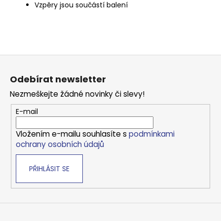
Vzpěry jsou součástí balení
Z
á
Odebírat newsletter
p
Nezmeškejte žádné novinky či slevy!
a
t
E-mail
í
Vložením e-mailu souhlasíte s
podmínkami
ochrany osobních údajů
PŘIHLÁSIT SE