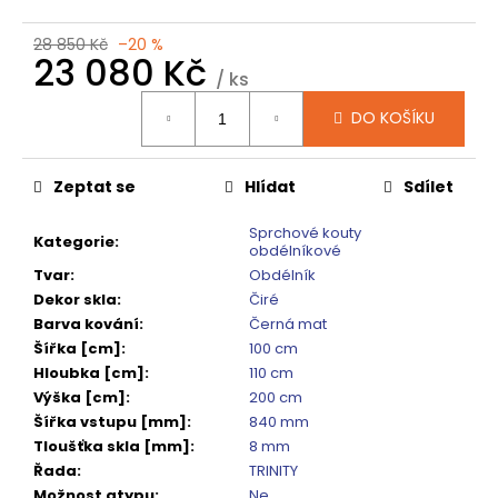
č
u
28 850 Kč
–20 %
j
23 080 Kč
e
/ ks
m
Měrná
DO KOŠÍKU
cena:
e
Zeptat se
Hlídat
Sdílet
DRAGON
SPRCHOVÉ
DVEŘE
Sprchové kouty
Kategorie
:
DO
obdélníkové
NIKY
Tvar
:
Obdélník
1200
Dekor skla
:
Čiré
MM,
ČIRÉ
Barva kování
:
Černá mat
SKLO,
Šířka [cm]
:
100 cm
GD4612
Hloubka [cm]
:
110 cm
12
Výška [cm]
:
200 cm
080
Šířka vstupu [mm]
:
840 mm
Kč
Původně:
Tloušťka skla [mm]
:
8 mm
15
Řada
:
TRINITY
100
Možnost atypu
:
Ne