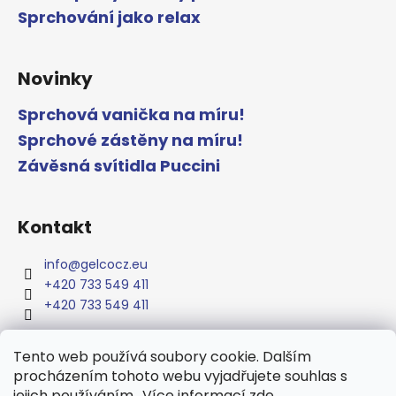
Sprchování jako relax
Novinky
Sprchová vanička na míru!
Sprchové zástěny na míru!
Závěsná svítidla Puccini
Kontakt
info
@
gelcocz.eu
+420 733 549 411
+420 733 549 411
Tento web používá soubory cookie. Dalším
procházením tohoto webu vyjadřujete souhlas s
www.gelcocz.eu
jejich používáním.. Více informací
zde
.