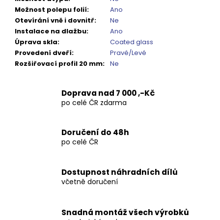
Kč
Možnost polepu folií
:
Ano
Otevírání vně i dovnitř
:
Ne
Instalace na dlažbu
:
Ano
Úprava skla
:
Coated glass
Provedení dveří
:
Pravé/Levé
Rozšiřovací profil 20 mm
:
Ne
Doprava nad 7 000 ,-Kč
po celé ČR zdarma
Doručení do 48h
po celé ČR
Dostupnost náhradních dílů
včetně doručení
Snadná montáž všech výrobků