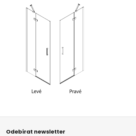
Z
á
Odebírat newsletter