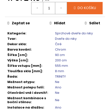
č
Měrná
u
DO KOŠÍKU
cena:
j
e
m
Zeptat se
Hlídat
Sdílet
e
Kategorie
:
Sprchové dveře do niky
Tvar
:
Dveře do niky
VARIO
Dekor skla
:
Čiré
SPRCHOVÁ
Barva kování
:
Chrom
ZÁSTĚNA
1000
Šířka [cm]
:
90 cm
MM
Výška [cm]
:
200 cm
TMAVÉ
Šířka vstupu [mm]
:
555 mm
SKLO
GX1310
Tloušťka skla [mm]
:
8 mm
Řada
:
TRINITY
5
240
Možnost atypu
:
Ne
Kč
Možnost polepu folií
:
Ano
Původně:
Otevírání vně i dovnitř
:
Ne
6
Možnost kombinace s
550
Ne
boční stěnou
:
Kč
Instalace na dlažbu
:
Ano