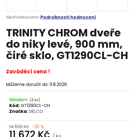
a
j
Průměrné
Neohodnoceno
Podrobnosti hodnocení
í
hodnocení
TRINITY CHROM dveře
produktu
t
je
?
do niky levé, 900 mm,
0,0
z
čiré sklo, GT1290CL-CH
5
hvězdiček.
Zaváděcí cena !
HLEDAT
Můžeme doručit do:
11.8.2026
D
Skladem
(4 ks)
o
Kód:
GT1290CL-CH
p
Značka:
GELCO
o
r
14 590 Kč
–20 %
u
11 672 Kč
/ ks