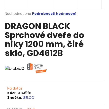
a
j
Průměrné
Neohodnoceno
Podrobnosti hodnocení
í
hodnocení
DRAGON BLACK
produktu
t
je
?
Sprchové dveře do
0,0
z
niky 1200 mm, čiré
5
hvězdiček.
sklo, GD4612B
HLEDAT
D
o
p
Na dotaz
o
Kód:
GD4612B
Značka:
GELCO
r
u