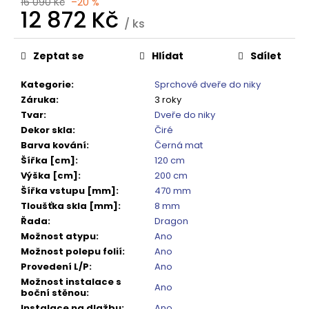
č
16 090 Kč
–20 %
12 872 Kč
u
/ ks
j
Měrná
e
cena:
Zeptat se
Hlídat
Sdílet
m
e
Kategorie
:
Sprchové dveře do niky
Záruka
:
3 roky
Tvar
:
Dveře do niky
SPRCHOVÁ
VANIČKA
Dekor skla
:
Čiré
MITIA
Barva kování
:
Černá mat
PMB16090
Šířka [cm]
:
120 cm
1600X900
MM,
Výška [cm]
:
200 cm
BÍLÁ
Šířka vstupu [mm]
:
470 mm
PROFILOVANÁ
Tloušťka skla [mm]
:
8 mm
14
Řada
:
Dragon
120
Možnost atypu
:
Ano
Kč
Možnost polepu folií
:
Ano
Původně:
17
Provedení L/P
:
Ano
650
Možnost instalace s
Ano
Kč
boční stěnou
:
Instalace na dlažbu
:
Ano