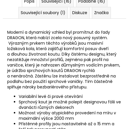
Popis
Související (16)
Podobné (16)
Související soubory (1)
Diskuze
Značka
Moderní a dynamický vzhled byl promítnut do řady
DRAGON, která nabízí zcela nový posuvný systém.
Výrazným prvkem těchto výrobků jsou masivní
ložisková kola, která zajišťují komfortní posuv dveří
a dlouhou životnost koutu. Díky čistému designu, který
nezatěžuje množství profilů, zejména pak profil na
vaničce, který je nahrazen důmyslným vodícím prvkem,
je údržba sprchových koutů DRAGON rychlá
a nenáročná. Zástěnu lze instalovat bezprostředně na
podlahu bez použití sprchové vaničky. Tím částečně
splňuje nároky bezbariérového přístupu.
Variabilní levé či pravé otevírání
Sprchový kout je možné polepit designovou fólii ve
dvanácti různých dekorech
Možnost výroby atypického provedení na míru v
maximální výšce 2000 mm
Přístěnné profily jsou nastavitelné až o 15 mm a