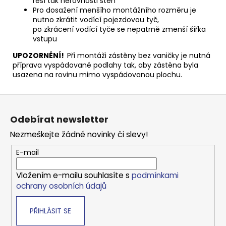
řeší tak nerovnosti stěn
Pro dosažení menšího montážního rozměru je
nutno zkrátit vodící pojezdovou tyč,
po zkrácení vodící tyče se nepatrně zmenší šířka
vstupu
UPOZORNĚNÍ!
Při montáži zástěny bez vaničky je nutná
příprava vyspádované podlahy tak, aby zástěna byla
usazena na rovinu mimo vyspádovanou plochu.
Z
á
Odebírat newsletter
p
Nezmeškejte žádné novinky či slevy!
a
t
E-mail
í
Vložením e-mailu souhlasíte s
podmínkami
ochrany osobních údajů
PŘIHLÁSIT SE