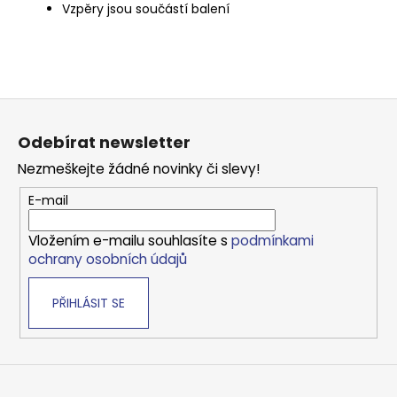
Vzpěry jsou součástí balení
Z
á
Odebírat newsletter
p
Nezmeškejte žádné novinky či slevy!
a
t
E-mail
í
Vložením e-mailu souhlasíte s
podmínkami
ochrany osobních údajů
PŘIHLÁSIT SE