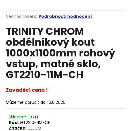
a
j
Průměrné
Neohodnoceno
Podrobnosti hodnocení
í
hodnocení
TRINITY CHROM
produktu
t
je
?
obdélníkový kout
0,0
z
1000x1100mm rohový
5
hvězdiček.
vstup, matné sklo,
HLEDAT
GT2210-11M-CH
Zaváděcí cena !
D
o
Můžeme doručit do:
10.8.2026
p
o
Skladem
(3 ks)
r
Kód:
GT2210-11M-CH
u
Značka:
GELCO