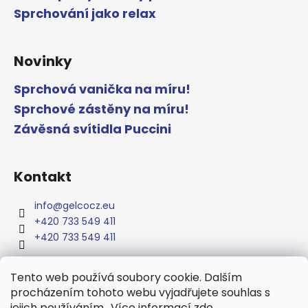
Sprchování jako relax
Novinky
Sprchová vanička na míru!
Sprchové zástěny na míru!
Závěsná svítidla Puccini
Kontakt
info
@
gelcocz.eu
+420 733 549 411
+420 733 549 411
Tento web používá soubory cookie. Dalším
procházením tohoto webu vyjadřujete souhlas s
www.gelcocz.eu
jejich používáním.. Více informací
zde
.