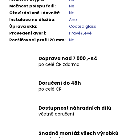
Možnost polepu folií
:
Ne
Otevírání vně i dovnitř
:
Ne
Instalace na dlažbu
:
Ano
Úprava skla
:
Coated glass
Provedení dveří
:
Pravé/Levé
Rozšiřovací profil 20 mm
:
Ne
Doprava nad 7 000 ,-Kč
po celé ČR zdarma
Doručení do 48h
po celé ČR
Dostupnost náhradních dílů
včetně doručení
Snadná montáž všech výrobků