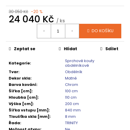
č
u
30 050 Kč
–20 %
j
24 040 Kč
e
/ ks
m
Měrná
DO KOŠÍKU
cena:
e
Zeptat se
Hlídat
Sdílet
VARIO
SPRCHOVÁ
ZÁSTĚNA
Sprchové kouty
Kategorie
:
1000
obdélníkové
MM
Tvar
:
Obdélník
TMAVÉ
Dekor skla
:
Matné
SKLO
GX1310
Barva kování
:
Chrom
Šířka [cm]
:
100 cm
5
240
Hloubka [cm]
:
110 cm
Kč
Výška [cm]
:
200 cm
Původně:
Šířka vstupu [mm]
:
840 mm
6
550
Tloušťka skla [mm]
:
8 mm
Kč
Řada
:
TRINITY
Možnost atypu
:
Ne