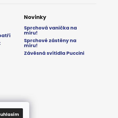
Novinky
Sprchová vanička na
míru!
patří
Sprchové zástěny na
x
míru!
Závěsná svítidla Puccini
ouhlasím