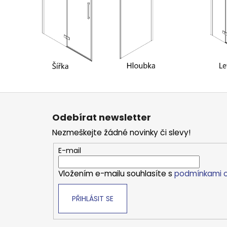
Z
á
Odebírat newsletter
p
Nezmeškejte žádné novinky či slevy!
a
t
E-mail
í
Vložením e-mailu souhlasíte s
podmínkami o
PŘIHLÁSIT SE