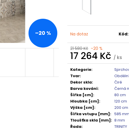
TMAVÉ SKLO GX1310
DO NIKY 1400MM,
5 240 Kč
16 792 Kč
Původně:
6 550 Kč
Původně:
20 99
–20 %
Na dotaz
Kód:
21 580 Kč
–20 %
17 264 Kč
/ ks
Měrná
cena:
Kategorie
:
Sprchov
Tvar
:
Obdéln
Dekor skla
:
Čiré
Barva kování
:
Černá 
Šířka [cm]
:
80 cm
Hloubka [cm]
:
120 cm
Výška [cm]
:
200 cm
Šířka vstupu [mm]
:
585 m
Tloušťka skla [mm]
:
8 mm
Řada
:
TRINITY