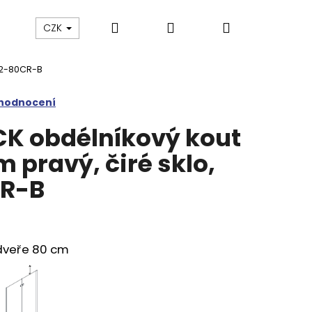
Hledat
Přihlášení
Nákupní
Výprodej
Vany a umyvadla
Náhradní dí
CZK
612-80CR-B
košík
 hodnocení
CK obdélníkový kout
pravý, čiré sklo,
R-B
veře 80 cm
M SPRCHOVÉ DVEŘE