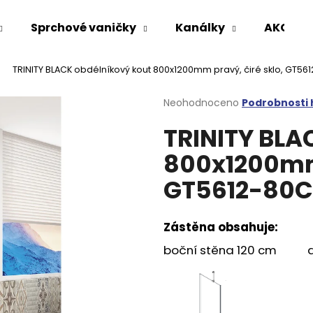
Sprchové vaničky
Kanálky
AKCE %
TRINITY BLACK obdélníkový kout 800x1200mm pravý, čiré sklo, GT5
Co potřebujete najít?
Průměrné
Neohodnoceno
Podrobnosti
hodnocení
TRINITY BLA
produktu
HLEDAT
je
800x1200mm 
0,0
z
GT5612-80C
5
Doporučujeme
hvězdiček.
Zástěna obsahuje:
boční stěna 120 cm d
VARIO SPRCHOVÁ ZÁSTĚNA 1000 MM
VOLCANO CHRO