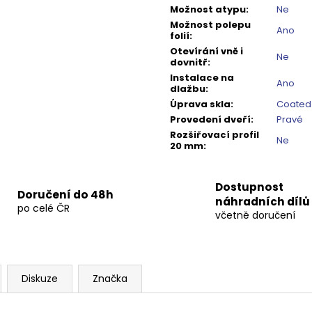
Možnost atypu
:
Ne
Možnost polepu
Ano
folií
:
Otevírání vně i
Ne
dovnitř
:
Instalace na
Ano
dlažbu
:
Úprava skla
:
Coated
Provedení dveří
:
Pravé
Rozšiřovací profil
Ne
20 mm
:
Dostupnost
Doručení do 48h
náhradních dílů
po celé ČR
včetně doručení
Diskuze
Značka