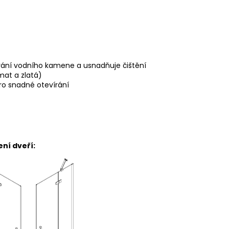
vání vodního kamene a usnadňuje čištění
mat a zlatá)
ro snadné
otevírání
eří: