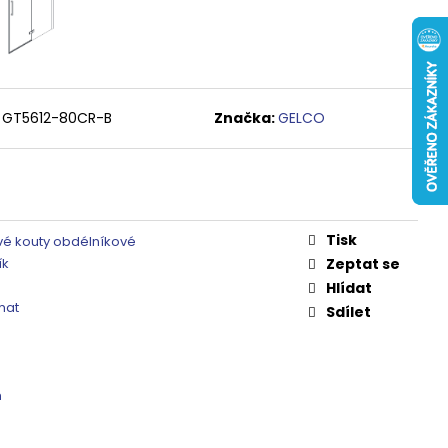
 ČIRÉ SKLO, GV1014
0 Kč
GT5612-80CR-B
Značka:
GELCO
Tisk
é kouty obdélníkové
ík
Zeptat se
Hlídat
mat
Sdílet
m