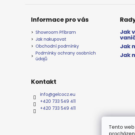
Informace pro vás
Rady
Jak 
Showroom Příbram
vani
Jak nakupovat
Jak n
Obchodní podmínky
Podmínky ochrany osobních
Jak 
údajů
Kontakt
info
@
gelcocz.eu
+420 733 549 411
+420 733 549 411
Tento web 
procházení