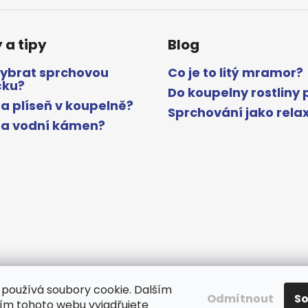
 a tipy
Blog
vybrat sprchovou
Co je to litý mramor?
čku?
Do koupelny rostliny 
a plíseň v koupelně?
Sprchování jako rela
na vodní kámen?
používá soubory cookie. Dalším
Odmítnout
S
m tohoto webu vyjadřujete