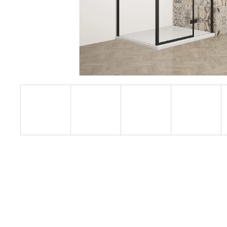
1200 MM, ČIRÉ SKLO, GD4612
12 080 Kč
Původně:
15 100 Kč