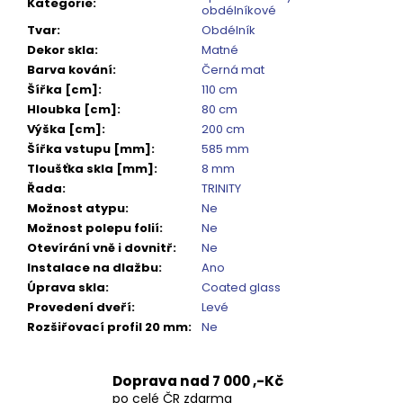
Kategorie
:
Kč
obdélníkové
Tvar
:
Obdélník
Dekor skla
:
Matné
Barva kování
:
Černá mat
Šířka [cm]
:
110 cm
Hloubka [cm]
:
80 cm
Výška [cm]
:
200 cm
Šířka vstupu [mm]
:
585 mm
Tloušťka skla [mm]
:
8 mm
Řada
:
TRINITY
Možnost atypu
:
Ne
Možnost polepu folií
:
Ne
Otevírání vně i dovnitř
:
Ne
Instalace na dlažbu
:
Ano
Úprava skla
:
Coated glass
Provedení dveří
:
Levé
Rozšiřovací profil 20 mm
:
Ne
Doprava nad 7 000 ,-Kč
po celé ČR zdarma