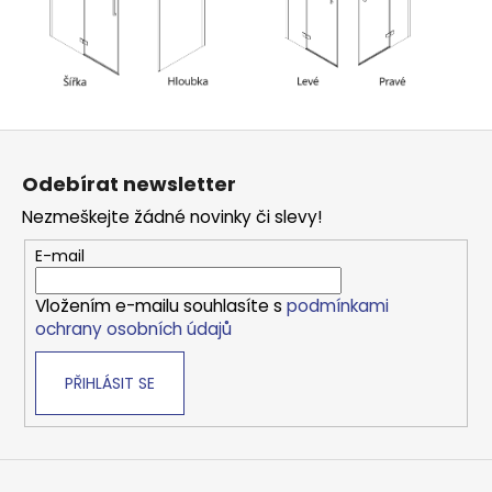
Z
á
Odebírat newsletter
p
Nezmeškejte žádné novinky či slevy!
a
t
E-mail
í
Vložením e-mailu souhlasíte s
podmínkami
ochrany osobních údajů
PŘIHLÁSIT SE