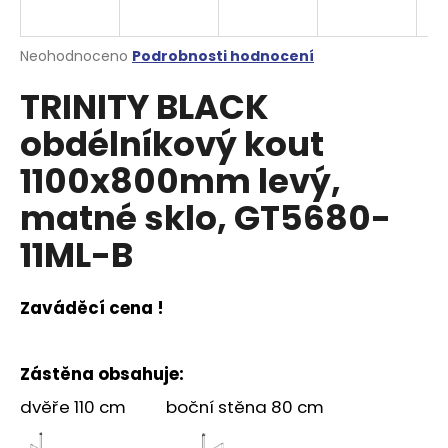
a
j
Průměrné
Neohodnoceno
Podrobnosti hodnocení
í
hodnocení
TRINITY BLACK
produktu
t
je
?
obdélníkový kout
0,0
z
1100x800mm levý,
5
hvězdiček.
matné sklo, GT5680-
HLEDAT
11ML-B
Zaváděcí cena !
D
o
p
Zástěna obsahuje:
o
r
dvěře 110 cm boční stěna 80 cm
u