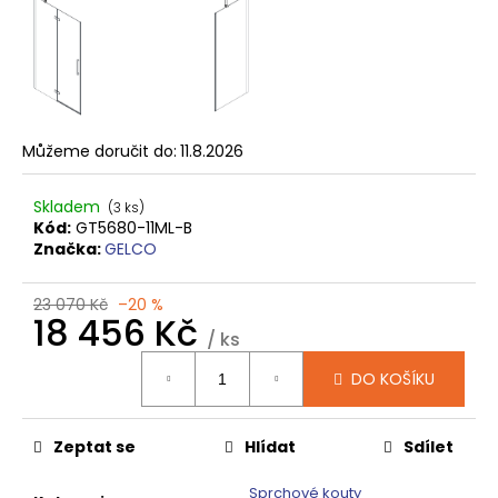
č
u
j
e
m
e
Můžeme doručit do:
11.8.2026
SIGMA
Skladem
SIMPLY
(3 ks)
BLACK
Kód:
GT5680-11ML-B
ČTVRTKRUHOVÝ
Značka:
GELCO
SPRCHOVÝ
KOUT
900X900,
23 070 Kč
–20 %
18 456 Kč
ČIRÉ
/ ks
SKLO,
GS5590B
Měrná
DO KOŠÍKU
cena:
10
920
Kč
Původně:
Zeptat se
Hlídat
Sdílet
13
650
Sprchové kouty