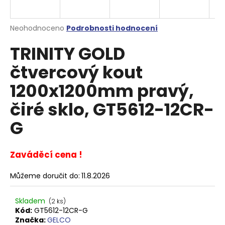
a
j
Průměrné
Neohodnoceno
Podrobnosti hodnocení
í
hodnocení
TRINITY GOLD
produktu
t
je
?
čtvercový kout
0,0
z
1200x1200mm pravý,
5
hvězdiček.
čiré sklo, GT5612-12CR-
HLEDAT
G
Zaváděcí cena !
D
o
Můžeme doručit do:
11.8.2026
p
o
Skladem
(2 ks)
r
Kód:
GT5612-12CR-G
u
Značka:
GELCO