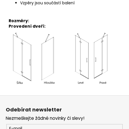
Vzpěry jsou součástí balení
Rozměry:
Provedení dveří:
Z
á
Odebírat newsletter
p
Nezmeškejte žádné novinky či slevy!
a
t
E-mail