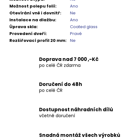
Kč
Možnost polepu folií
:
Ano
Otevírání vně i dovnitř
:
Ne
Instalace na dlažbu
:
Ano
Úprava skla
:
Coated glass
Provedení dveří
:
Pravé
Rozšiřovací profil 20 mm
:
Ne
Doprava nad 7 000 ,-Kč
po celé ČR zdarma
Doručení do 48h
po celé ČR
Dostupnost náhradních dílů
včetně doručení
Snadná montáž všech výrobků