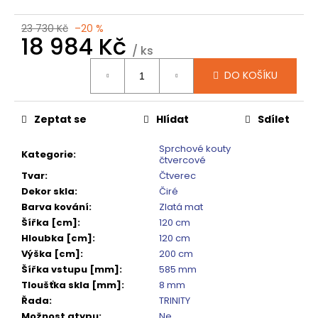
č
u
23 730 Kč
–20 %
j
18 984 Kč
e
/ ks
m
Měrná
DO KOŠÍKU
cena:
e
Zeptat se
Hlídat
Sdílet
VOLCANO
CHROM
SPRCHOVÉ
Sprchové kouty
Kategorie
:
DVEŘE
čtvercové
DO
Tvar
:
Čtverec
NIKY
Dekor skla
:
Čiré
1400MM,
ČIRÉ
Barva kování
:
Zlatá mat
SKLO,
Šířka [cm]
:
120 cm
GV1014
Hloubka [cm]
:
120 cm
16
Výška [cm]
:
200 cm
792
Šířka vstupu [mm]
:
585 mm
Kč
Původně:
Tloušťka skla [mm]
:
8 mm
20
Řada
:
TRINITY
990
Možnost atypu
:
Ne