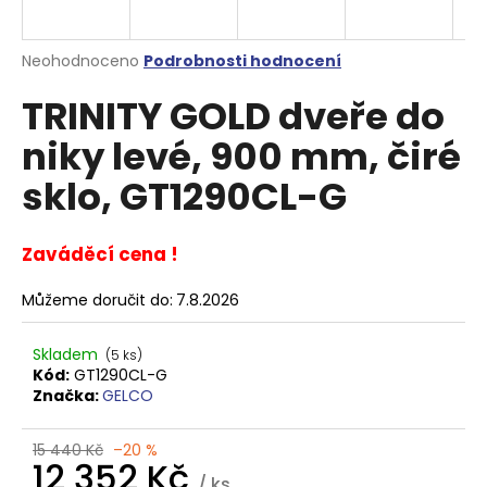
a
j
Průměrné
Neohodnoceno
Podrobnosti hodnocení
í
hodnocení
TRINITY GOLD dveře do
produktu
t
je
?
niky levé, 900 mm, čiré
0,0
z
sklo, GT1290CL-G
5
hvězdiček.
Zaváděcí cena !
HLEDAT
Můžeme doručit do:
7.8.2026
D
Skladem
(5 ks)
o
Kód:
GT1290CL-G
p
Značka:
GELCO
o
r
15 440 Kč
–20 %
u
12 352 Kč
/ ks