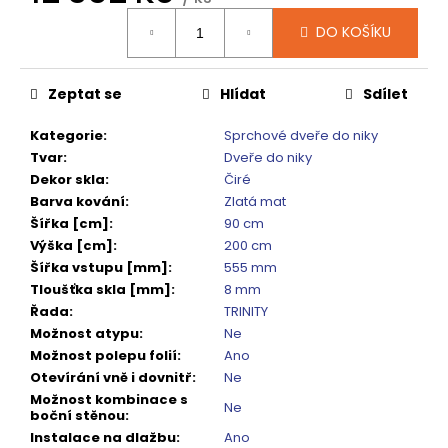
č
Měrná
u
DO KOŠÍKU
cena:
j
e
m
Zeptat se
Hlídat
Sdílet
e
Kategorie
:
Sprchové dveře do niky
Tvar
:
Dveře do niky
SIGMA
Dekor skla
:
Čiré
SIMPLY
Barva kování
:
Zlatá mat
BLACK
ČTVRTKRUHOVÝ
Šířka [cm]
:
90 cm
SPRCHOVÝ
Výška [cm]
:
200 cm
KOUT
Šířka vstupu [mm]
:
555 mm
900X900,
ČIRÉ
Tloušťka skla [mm]
:
8 mm
SKLO,
Řada
:
TRINITY
GS5590B
Možnost atypu
:
Ne
10
Možnost polepu folií
:
Ano
920
Otevírání vně i dovnitř
:
Ne
Kč
Možnost kombinace s
Původně:
Ne
boční stěnou
:
13
650
Instalace na dlažbu
:
Ano