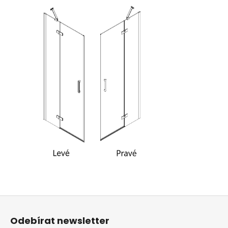
Z
á
Odebírat newsletter