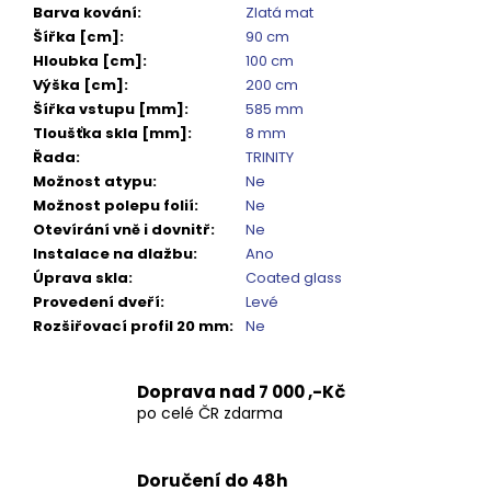
Barva kování
:
Zlatá mat
Šířka [cm]
:
90 cm
Hloubka [cm]
:
100 cm
Výška [cm]
:
200 cm
Šířka vstupu [mm]
:
585 mm
Tloušťka skla [mm]
:
8 mm
Řada
:
TRINITY
Možnost atypu
:
Ne
Možnost polepu folií
:
Ne
Otevírání vně i dovnitř
:
Ne
Instalace na dlažbu
:
Ano
Úprava skla
:
Coated glass
Provedení dveří
:
Levé
Rozšiřovací profil 20 mm
:
Ne
Doprava nad 7 000 ,-Kč
po celé ČR zdarma
Doručení do 48h