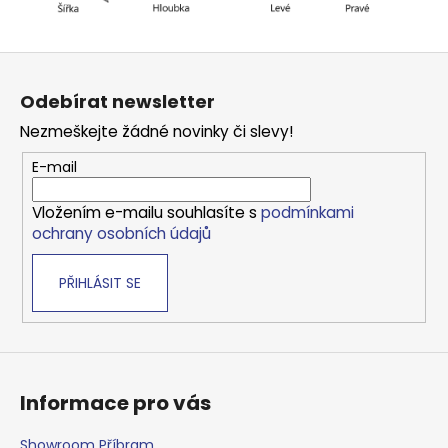
Z
á
Odebírat newsletter
p
Nezmeškejte žádné novinky či slevy!
a
t
E-mail
í
Vložením e-mailu souhlasíte s
podmínkami
ochrany osobních údajů
PŘIHLÁSIT SE
Informace pro vás
Showroom Příbram