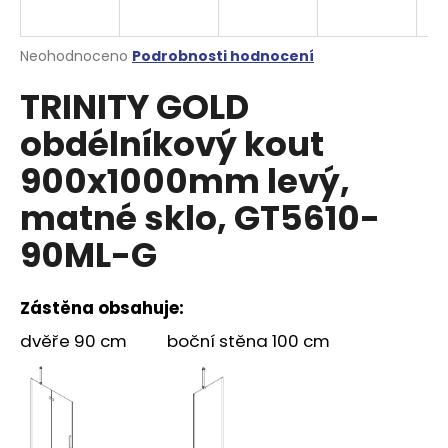
a
j
Průměrné
Neohodnoceno
Podrobnosti hodnocení
í
hodnocení
TRINITY GOLD
produktu
t
je
?
obdélníkový kout
0,0
z
900x1000mm levý,
5
hvězdiček.
matné sklo, GT5610-
HLEDAT
90ML-G
Zástěna obsahuje:
D
o
dvěře 90 cm boční stěna 100 cm
p
o
r
u