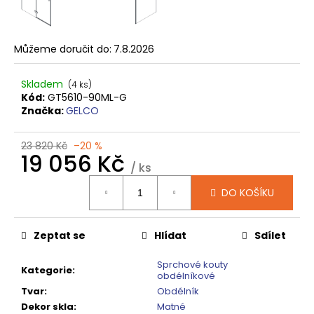
č
u
j
e
Můžeme doručit do:
7.8.2026
m
e
Skladem
(4 ks)
Kód:
GT5610-90ML-G
Značka:
GELCO
VARIO
SPRCHOVÁ
ZÁSTĚNA
23 820 Kč
–20 %
19 056 Kč
1000
/ ks
MM
TMAVÉ
Měrná
SKLO
DO KOŠÍKU
cena:
GX1310
5
240
Zeptat se
Hlídat
Sdílet
Kč
Původně:
Sprchové kouty
6
Kategorie
:
obdélníkové
550
Tvar
:
Obdélník
Kč
Dekor skla
:
Matné