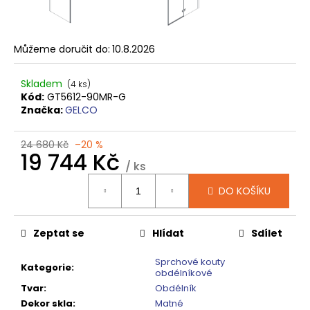
č
u
j
e
Můžeme doručit do:
10.8.2026
m
e
Skladem
(4 ks)
Kód:
GT5612-90MR-G
Značka:
GELCO
SIGMA
SIMPLY
BLACK
24 680 Kč
–20 %
ČTVRTKRUHOVÝ
19 744 Kč
SPRCHOVÝ
/ ks
KOUT
Měrná
900X900,
DO KOŠÍKU
cena:
ČIRÉ
SKLO,
GS5590B
Zeptat se
Hlídat
Sdílet
10
920
Sprchové kouty
Kč
Kategorie
:
obdélníkové
Původně:
Tvar
:
Obdélník
13
650
Dekor skla
:
Matné