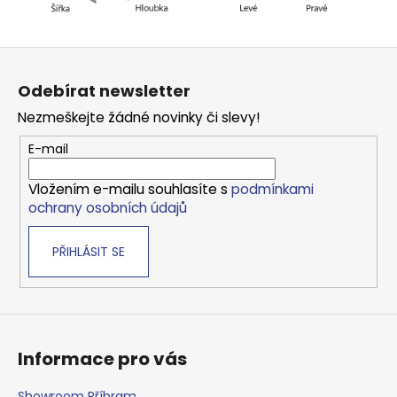
Z
á
Odebírat newsletter
p
Nezmeškejte žádné novinky či slevy!
a
t
E-mail
í
Vložením e-mailu souhlasíte s
podmínkami
ochrany osobních údajů
PŘIHLÁSIT SE
Informace pro vás
Showroom Příbram