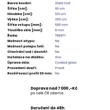
Kč
Barva kování
:
Zlatá mat
Šířka [cm]
:
90 cm
Hloubka [cm]
:
120 cm
Výška [cm]
:
200 cm
Šířka vstupu [mm]
:
585 mm
Tloušťka skla [mm]
:
8 mm
Řada
:
TRINITY
Možnost atypu
:
Ne
Možnost polepu folií
:
Ne
Otevírání vně i dovnitř
:
Ne
Instalace na dlažbu
:
Ano
Úprava skla
:
Coated glass
Provedení dveří
:
Pravé
Rozšiřovací profil 20 mm
:
Ne
Doprava nad 7 000 ,-Kč
po celé ČR zdarma
Doručení do 48h