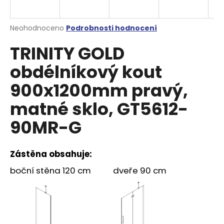
a
j
Průměrné
Neohodnoceno
Podrobnosti hodnocení
í
hodnocení
TRINITY GOLD
produktu
t
je
?
obdélníkový kout
0,0
z
900x1200mm pravý,
5
hvězdiček.
matné sklo, GT5612-
HLEDAT
90MR-G
Zástěna obsahuje:
D
o
boční stěna 120 cm dveře 90 cm
p
o
r
u