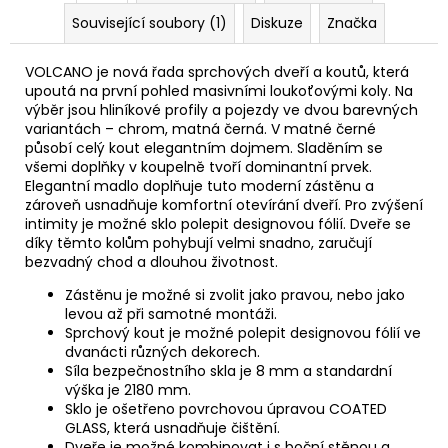
Související soubory (1)
Diskuze
Značka
VOLCANO je nová řada sprchových dveří a koutů, která
upoutá na první pohled masivními loukoťovými koly. Na
výběr jsou hliníkové profily a pojezdy ve dvou barevných
variantách – chrom, matná černá. V matné černé
působí celý kout elegantním dojmem. Sladěním se
všemi doplňky v koupelně tvoří dominantní prvek.
Elegantní madlo doplňuje tuto moderní zástěnu a
zároveň usnadňuje komfortní otevírání dveří. Pro zvýšení
intimity je možné sklo polepit designovou fólií. Dveře se
díky těmto kolům pohybují velmi snadno, zaručují
bezvadný chod a dlouhou životnost.
Zástěnu je možné si zvolit jako pravou, nebo jako
levou až při samotné montáži.
Sprchový kout je možné polepit designovou fólií ve
dvanácti různých dekorech.
Síla bezpečnostního skla je 8 mm a standardní
výška je 2180 mm.
Sklo je ošetřeno povrchovou úpravou COATED
GLASS, která usnadňuje čištění.
Dveře je možné kombinovat i s boční stěnou a