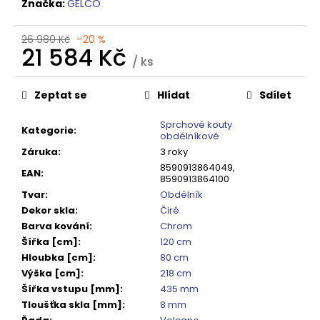
č
Značka:
GELCO
u
j
26 980 Kč
–20 %
e
21 584 Kč
/ ks
m
Měrná
e
cena:
Zeptat se
Hlídat
Sdílet
SIGMA
Sprchové kouty
Kategorie
:
SIMPLY
obdélníkové
BLACK
Záruka
:
3 roky
ČTVRTKRUHOVÝ
8590913864049,
SPRCHOVÝ
EAN
:
8590913864100
KOUT
900X900,
Tvar
:
Obdélník
ČIRÉ
Dekor skla
:
Čiré
SKLO,
Barva kování
:
Chrom
GS5590B
Šířka [cm]
:
120 cm
10
Hloubka [cm]
:
80 cm
920
Výška [cm]
:
218 cm
Kč
Původně:
Šířka vstupu [mm]
:
435 mm
13
Tloušťka skla [mm]
:
8 mm
650