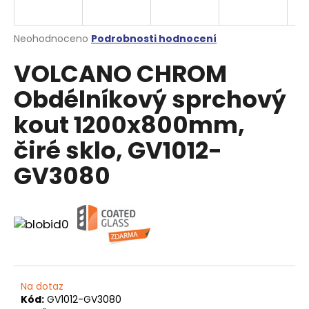
a
j
Průměrné
Neohodnoceno
Podrobnosti hodnocení
í
hodnocení
VOLCANO CHROM
produktu
t
je
?
Obdélníkový sprchový
0,0
z
kout 1200x800mm,
5
hvězdiček.
čiré sklo, GV1012-
HLEDAT
GV3080
D
o
p
o
r
Na dotaz
u
Kód:
GV1012-GV3080