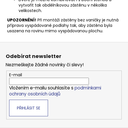
vytvořit tak obdélníkovou zástěnu v několika
velikostech.
UPOZORNĚNÍ!
Při montáži zástěny bez vaničky je nutná
příprava vyspádované podlahy tak, aby zástěna byla
usazena na rovinu mimo vyspádovanou plochu.
Z
á
Odebírat newsletter
p
Nezmeškejte žádné novinky či slevy!
a
t
E-mail
í
Vložením e-mailu souhlasíte s
podmínkami
ochrany osobních údajů
PŘIHLÁSIT SE