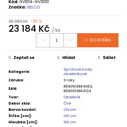
č
Kód:
GV1014-GV3010
u
Značka:
GELCO
j
e
28 980 Kč
–20 %
m
23 184 Kč
/ ks
e
Měrná
DO KOŠÍKU
cena:
DRAGON
SPRCHOVÉ
Zeptat se
Hlídat
Sdílet
DVEŘE
DO
NIKY
Sprchové kouty
Kategorie
:
1200
obdélníkové
MM,
Záruka
:
3 roky
ČIRÉ
8590913864063,
SKLO,
EAN
:
8590913864124
GD4612
Tvar
:
Obdélník
12
Dekor skla
:
Čiré
080
Kč
Barva kování
:
Chrom
Původně:
Šířka [cm]
:
140 cm
15
Hloubka [cm]
:
100 cm
100