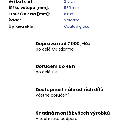
Kč
Výška [cm]
:
218 cm
Šířka vstupu [mm]
:
535 mm
Tloušťka skla [mm]
:
8 mm
Řada
:
Volcano
Úprava skla
:
Coated glass
Doprava nad 7 000 ,-Kč
po celé ČR zdarma
Doručení do 48h
po celé ČR
Dostupnost náhradních dílů
včetně doručení
Snadná montáž všech výrobků
+ technická podpora