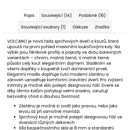
Popis
Související (14)
Podobné (16)
Související soubory (1)
Diskuze
Značka
VOLCANO je nová řada sprchových dveří a koutů, která
upoutá na první pohled masivními loukoťovými koly. Na
výběr jsou hliníkové profily a pojezdy ve dvou barevných
variantách – chrom, matná černá. V matné černé
působí celý kout elegantním dojmem. Sladěním se
všemi doplňky v koupelně tvoří dominantní prvek.
Elegantní madlo doplňuje tuto moderní zástěnu a
zároveň usnadňuje komfortní otevírání dveří. Pro zvýšení
intimity je možné sklo polepit designovou fólií. Dveře se
díky těmto kolům pohybují velmi snadno, zaručují
bezvadný chod a dlouhou životnost.
Zástěnu je možné si zvolit jako pravou, nebo jako
levou až při samotné montáži.
Sprchový kout je možné polepit designovou fólií ve
dvanácti různých dekorech.
Síla bezpečnostního skla je 8 mm a standardní