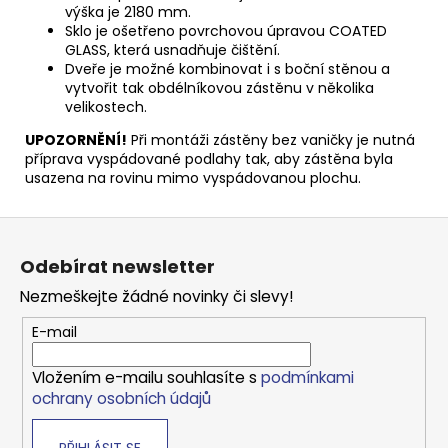
výška je 2180 mm.
Sklo je ošetřeno povrchovou úpravou COATED
GLASS, která usnadňuje čištění.
Dveře je možné kombinovat i s boční stěnou a
vytvořit tak obdélníkovou zástěnu v několika
velikostech.
UPOZORNĚNÍ!
Při montáži zástěny bez vaničky je nutná
příprava vyspádované podlahy tak, aby zástěna byla
usazena na rovinu mimo vyspádovanou plochu.
Z
á
Odebírat newsletter
p
Nezmeškejte žádné novinky či slevy!
a
t
E-mail
í
Vložením e-mailu souhlasíte s
podmínkami
ochrany osobních údajů
PŘIHLÁSIT SE