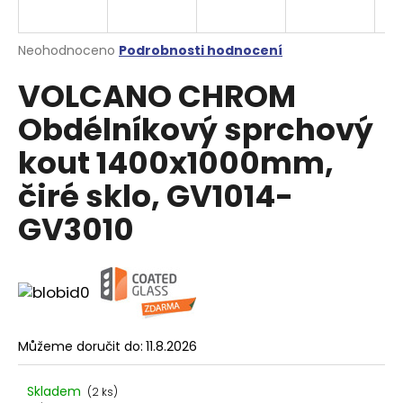
a
j
Průměrné
Neohodnoceno
Podrobnosti hodnocení
í
hodnocení
VOLCANO CHROM
produktu
t
je
?
Obdélníkový sprchový
0,0
z
kout 1400x1000mm,
5
hvězdiček.
čiré sklo, GV1014-
HLEDAT
GV3010
D
o
p
o
Můžeme doručit do:
11.8.2026
r
u
Skladem
(2 ks)