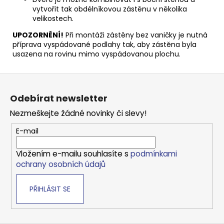
vytvořit tak obdélníkovou zástěnu v několika
velikostech.
UPOZORNĚNÍ!
Při montáži zástěny bez vaničky je nutná
příprava vyspádované podlahy tak, aby zástěna byla
usazena na rovinu mimo vyspádovanou plochu.
Z
á
Odebírat newsletter
p
Nezmeškejte žádné novinky či slevy!
a
t
E-mail
í
Vložením e-mailu souhlasíte s
podmínkami
ochrany osobních údajů
PŘIHLÁSIT SE