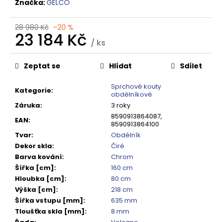
č
Značka:
GELCO
u
j
28 980 Kč
–20 %
e
23 184 Kč
/ ks
m
Měrná
e
cena:
Zeptat se
Hlídat
Sdílet
SIGMA
Sprchové kouty
Kategorie
:
SIMPLY
obdélníkové
BLACK
Záruka
:
3 roky
ČTVRTKRUHOVÝ
8590913864087,
SPRCHOVÝ
EAN
:
8590913864100
KOUT
900X900,
Tvar
:
Obdélník
ČIRÉ
Dekor skla
:
Čiré
SKLO,
Barva kování
:
Chrom
GS5590B
Šířka [cm]
:
160 cm
10
Hloubka [cm]
:
80 cm
920
Výška [cm]
:
218 cm
Kč
Původně:
Šířka vstupu [mm]
:
635 mm
13
Tloušťka skla [mm]
:
8 mm
650