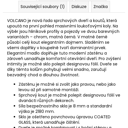
Související soubory (1)
Diskuze
Značka
VOLCANO je nová řada sprchových dveří a koutů, která
upoutá na první pohled masivními loukoťovými koly. Na
výběr jsou hliníkové profily a pojezdy ve dvou barevných
variantách – chrom, matná černá. V matné černé
působí celý kout elegantním dojmem. Sladěním se
všemi doplňky v koupelně tvoří dominantní prvek.
Elegantní madlo doplňuje tuto moderní zástěnu a
zároveň usnadňuje komfortní otevírání dveří. Pro zvýšení
intimity je možné sklo polepit designovou fólií. Dveře se
díky těmto kolům pohybují velmi snadno, zaručují
bezvadný chod a dlouhou životnost.
Zástěnu je možné si zvolit jako pravou, nebo jako
levou až při samotné montáži.
Sprchový kout je možné polepit designovou fólií ve
dvanácti různých dekorech.
Síla bezpečnostního skla je 8 mm a standardní
výška je 2180 mm.
Sklo je ošetřeno povrchovou úpravou COATED
GLASS, která usnadňuje čištění.
Dveře je možné kombinovat i s boční stěnou a