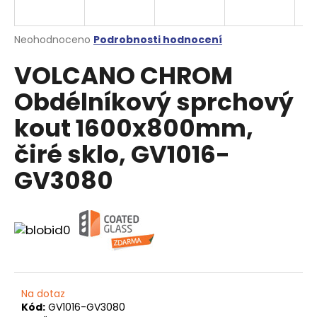
a
j
Průměrné
Neohodnoceno
Podrobnosti hodnocení
í
hodnocení
VOLCANO CHROM
produktu
t
je
?
Obdélníkový sprchový
0,0
z
kout 1600x800mm,
5
hvězdiček.
čiré sklo, GV1016-
HLEDAT
GV3080
D
o
p
o
r
Na dotaz
u
Kód:
GV1016-GV3080