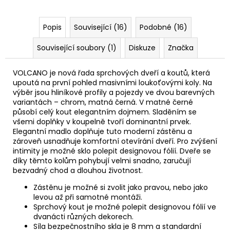
Popis
Související (16)
Podobné (16)
Související soubory (1)
Diskuze
Značka
VOLCANO je nová řada sprchových dveří a koutů, která
upoutá na první pohled masivními loukoťovými koly. Na
výběr jsou hliníkové profily a pojezdy ve dvou barevných
variantách – chrom, matná černá. V matné černé
působí celý kout elegantním dojmem. Sladěním se
všemi doplňky v koupelně tvoří dominantní prvek.
Elegantní madlo doplňuje tuto moderní zástěnu a
zároveň usnadňuje komfortní otevírání dveří. Pro zvýšení
intimity je možné sklo polepit designovou fólií. Dveře se
díky těmto kolům pohybují velmi snadno, zaručují
bezvadný chod a dlouhou životnost.
Zástěnu je možné si zvolit jako pravou, nebo jako
levou až při samotné montáži.
Sprchový kout je možné polepit designovou fólií ve
dvanácti různých dekorech.
Síla bezpečnostního skla je 8 mm a standardní