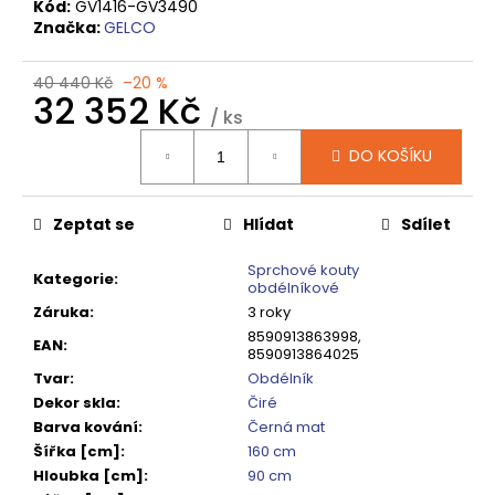
č
Kód:
GV1416-GV3490
u
Značka:
GELCO
j
e
40 440 Kč
–20 %
m
32 352 Kč
/ ks
e
Měrná
DO KOŠÍKU
cena:
VOLCANO
CHROM
Zeptat se
Hlídat
Sdílet
SPRCHOVÉ
DVEŘE
DO
Sprchové kouty
Kategorie
:
NIKY
obdélníkové
1400MM,
Záruka
:
3 roky
ČIRÉ
8590913863998,
SKLO,
EAN
:
8590913864025
GV1014
Tvar
:
Obdélník
16
Dekor skla
:
Čiré
792
Kč
Barva kování
:
Černá mat
Původně:
Šířka [cm]
:
160 cm
20
Hloubka [cm]
:
90 cm
990