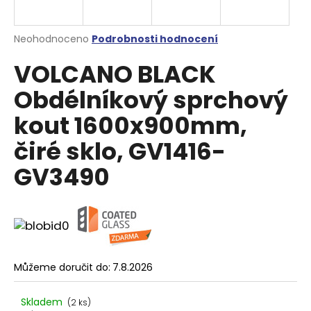
a
j
Průměrné
Neohodnoceno
Podrobnosti hodnocení
í
hodnocení
VOLCANO BLACK
produktu
t
je
?
Obdélníkový sprchový
0,0
z
kout 1600x900mm,
5
hvězdiček.
čiré sklo, GV1416-
HLEDAT
GV3490
D
o
p
o
Můžeme doručit do:
7.8.2026
r
u
Skladem
(2 ks)