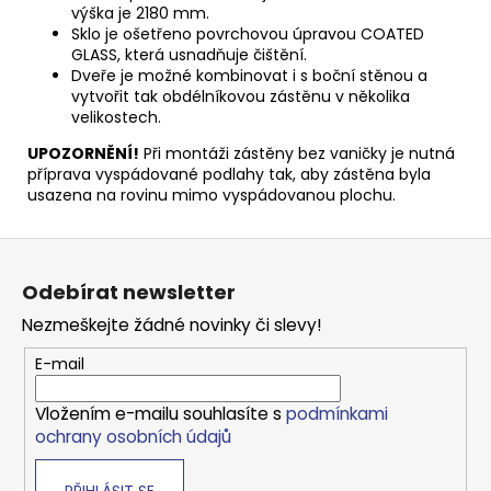
výška je 2180 mm.
Sklo je ošetřeno povrchovou úpravou COATED
GLASS, která usnadňuje čištění.
Dveře je možné kombinovat i s boční stěnou a
vytvořit tak obdélníkovou zástěnu v několika
velikostech.
UPOZORNĚNÍ!
Při montáži zástěny bez vaničky je nutná
příprava vyspádované podlahy tak, aby zástěna byla
usazena na rovinu mimo vyspádovanou plochu.
Z
á
Odebírat newsletter
p
Nezmeškejte žádné novinky či slevy!
a
t
E-mail
í
Vložením e-mailu souhlasíte s
podmínkami
ochrany osobních údajů
PŘIHLÁSIT SE