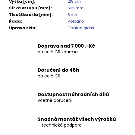
Kč
Výška [cm]
:
218 cm
Šířka vstupu [mm]
:
635 mm
Tloušťka skla [mm]
:
8 mm
Řada
:
Volcano
Úprava skla
:
Coated glass
Doprava nad 7 000 ,-Kč
po celé ČR zdarma
Doručení do 48h
po celé ČR
Dostupnost náhradních dílů
včetně doručení
Snadná montáž všech výrobků
+ technická podpora