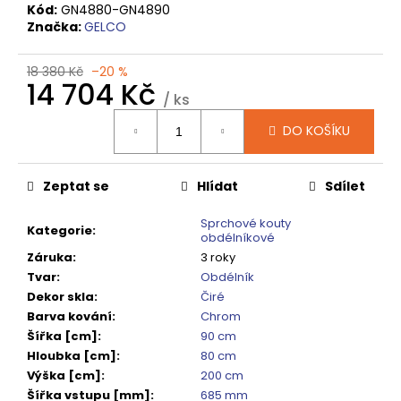
č
Kód:
GN4880-GN4890
u
Značka:
GELCO
j
e
18 380 Kč
–20 %
m
14 704 Kč
e
/ ks
Měrná
DO KOŠÍKU
cena:
VOLCANO
CHROM
SPRCHOVÉ
Zeptat se
Hlídat
Sdílet
DVEŘE
DO
Sprchové kouty
NIKY
Kategorie
:
obdélníkové
1400MM,
Záruka
:
3 roky
ČIRÉ
SKLO,
Tvar
:
Obdélník
GV1014
Dekor skla
:
Čiré
16
Barva kování
:
Chrom
792
Šířka [cm]
:
90 cm
Kč
Hloubka [cm]
:
80 cm
Původně:
20
Výška [cm]
:
200 cm
990
Šířka vstupu [mm]
:
685 mm