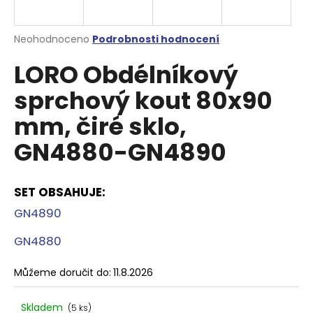
a
j
Průměrné
Neohodnoceno
Podrobnosti hodnocení
í
hodnocení
LORO Obdélníkový
produktu
t
je
?
sprchový kout 80x90
0,0
z
mm, čiré sklo,
5
hvězdiček.
GN4880-GN4890
HLEDAT
SET OBSAHUJE
:
GN4890
D
o
GN4880
p
o
Můžeme doručit do:
11.8.2026
r
u
Skladem
(5 ks)