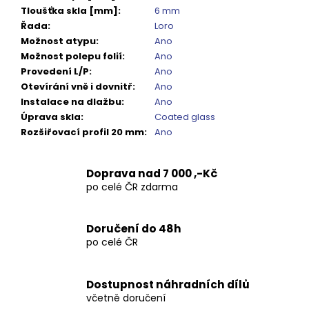
Kč
Tloušťka skla [mm]
:
6 mm
Řada
:
Loro
Možnost atypu
:
Ano
Možnost polepu folií
:
Ano
Provedení L/P
:
Ano
Otevírání vně i dovnitř
:
Ano
Instalace na dlažbu
:
Ano
Úprava skla
:
Coated glass
Rozšiřovací profil 20 mm
:
Ano
Doprava nad 7 000 ,-Kč
po celé ČR zdarma
Doručení do 48h
po celé ČR
Dostupnost náhradních dílů
včetně doručení