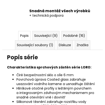
Snadná montáž všech výrobků
+ technická podpora
Popis
Související (9)
Podobné (16)
Související soubory (1)
Diskuze
Značka
Popis série
Charakteristika sprchových zástěn série LORO:
Čiré bezpečnostní sklo o síle 6 mm
Povrchová úprava Coated glass zabraňuje
usazování vodního kamene a usnadňuje čištění
Hliníkové otočné profily s leštěným povrchem
a integrovaným zdvihovým mechanismem pro
snadné
otevírání vně i dovnitř
Silikonové těsnění zabraňuje rozstřiku vody