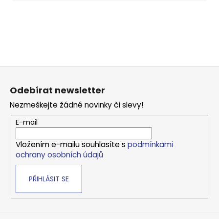
Z
á
Odebírat newsletter
p
Nezmeškejte žádné novinky či slevy!
a
t
E-mail
í
Vložením e-mailu souhlasíte s
podmínkami
ochrany osobních údajů
PŘIHLÁSIT SE