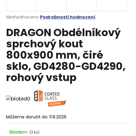
a
j
Průměrné
Neohodnoceno
Podrobnosti hodnocení
í
hodnocení
DRAGON Obdélníkový
produktu
t
je
?
sprchový kout
0,0
z
800x900 mm, čiré
5
hvězdiček.
sklo, GD4280-GD4290,
HLEDAT
rohový vstup
D
o
p
o
Můžeme doručit do:
11.8.2026
r
u
Skladem
(3 ks)