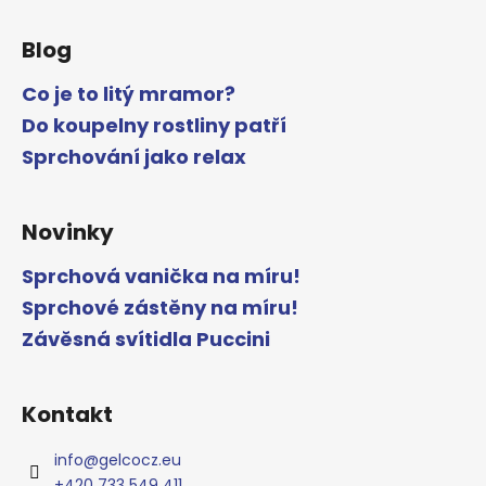
Blog
Co je to litý mramor?
Do koupelny rostliny patří
Sprchování jako relax
Novinky
Sprchová vanička na míru!
Sprchové zástěny na míru!
Závěsná svítidla Puccini
Kontakt
info
@
gelcocz.eu
+420 733 549 411