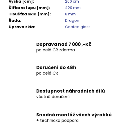
Kč
Výška [cm]
:
200 cm
Šířka vstupu [mm]
:
420 mm
Tloušťka skla [mm]
:
8 mm
Řada
:
Dragon
Úprava skla
:
Coated glass
Doprava nad 7 000 ,-Kč
po celé ČR zdarma
Doručení do 48h
po celé ČR
Dostupnost náhradních dílů
včetně doručení
Snadná montáž všech výrobků
+ technická podpora