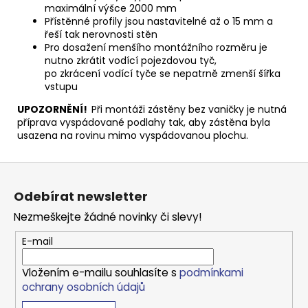
maximální výšce 2000 mm
Přístěnné profily jsou nastavitelné až o 15 mm a
řeší tak nerovnosti stěn
Pro dosažení menšího montážního rozměru je
nutno zkrátit vodící pojezdovou tyč,
po zkrácení vodící tyče se nepatrně zmenší šířka
vstupu
UPOZORNĚNÍ!
Při montáži zástěny bez vaničky je nutná
příprava vyspádované podlahy tak, aby zástěna byla
usazena na rovinu mimo vyspádovanou plochu.
Z
á
Odebírat newsletter
p
Nezmeškejte žádné novinky či slevy!
a
t
E-mail
í
Vložením e-mailu souhlasíte s
podmínkami
ochrany osobních údajů