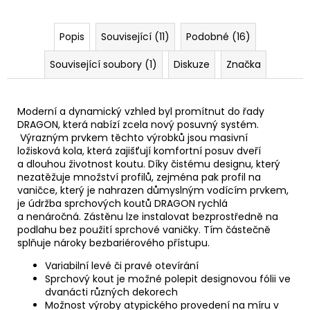
Popis
Související (11)
Podobné (16)
Související soubory (1)
Diskuze
Značka
Moderní a dynamický vzhled byl promítnut do řady
DRAGON, která nabízí zcela nový posuvný systém.
Výrazným prvkem těchto výrobků jsou masivní
ložisková kola, která zajišťují komfortní posuv dveří
a dlouhou životnost koutu. Díky čistému designu, který
nezatěžuje množství profilů, zejména pak profil na
vaničce, který je nahrazen důmyslným vodícím prvkem,
je údržba sprchových koutů DRAGON rychlá
a nenáročná. Zástěnu lze instalovat bezprostředně na
podlahu bez použití sprchové vaničky. Tím částečně
splňuje nároky bezbariérového přístupu.
Variabilní levé či pravé otevírání
Sprchový kout je možné polepit designovou fólii ve
dvanácti různých dekorech
Možnost výroby atypického provedení na míru v