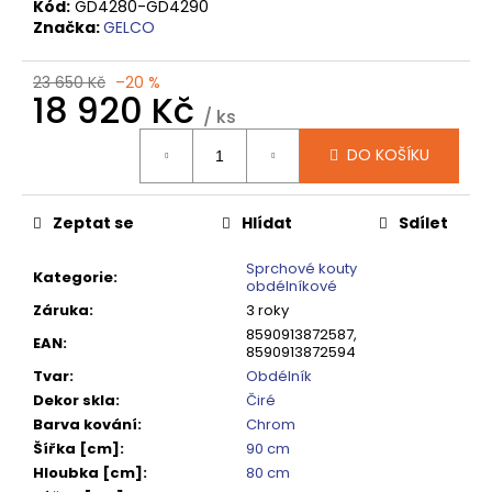
č
Kód:
GD4280-GD4290
u
Značka:
GELCO
j
e
23 650 Kč
–20 %
m
18 920 Kč
/ ks
e
Měrná
DO KOŠÍKU
cena:
SIGMA
SIMPLY
Zeptat se
Hlídat
Sdílet
BLACK
ČTVRTKRUHOVÝ
SPRCHOVÝ
Sprchové kouty
Kategorie
:
KOUT
obdélníkové
900X900,
Záruka
:
3 roky
ČIRÉ
8590913872587,
SKLO,
EAN
:
8590913872594
GS5590B
Tvar
:
Obdélník
10
Dekor skla
:
Čiré
920
Kč
Barva kování
:
Chrom
Původně:
Šířka [cm]
:
90 cm
13
Hloubka [cm]
:
80 cm
650