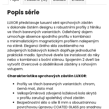
Popis série
LUXOR představuje luxusní sérii sprchových zástěn
v dokonale čistém designu s robustními profily z hliníku
ve třech barevných variantách. Odlehčený dojem
umocňuje absence spodního profilu v kombinaci
s minimalistickým magnetickým profilem nalepeným
na stěně. Eleganci čirého skla zavěšeného na
zdvojených ložiskových kolech doplňuje jednoduché
praktické madlo. Sprchové dveře lze instalovat do niky
nebo v kombinaci s boční stěnou. Spojením 2 dveří lze
vytvořit čtvercové a obdélníkové zástěny s rohovým
vstupem.
Charakteristika sprchových zástěn LUXOR:
Profily ve třech barevných variantách: chrom,
černá mat, zlato mat
Velkoprůměrová zdvojená ložisková kola skrytá
v profilu zaručují spolehlivý chod zástěn
Bezpečnostní sklo o síle 8 mm s oboustrannou
povrchovou úpravou COATED GLASS pro snadnou