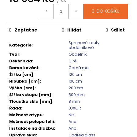
č
/ ks
Měrná
u
DO KOŠÍKU
cena:
j
e
m
Zeptat se
Hlídat
Sdílet
e
Sprchové kouty
Kategorie
:
obdélníkové
SIGMA
Tvar
:
Obdélník
SIMPLY
Dekor skla
:
Čiré
BLACK
ČTVRTKRUHOVÝ
Barva kování
:
Černá mat
SPRCHOVÝ
Šířka [cm]
:
120 cm
KOUT
Hloubka [cm]
:
100 cm
900X900,
Výška [cm]
:
200 cm
ČIRÉ
SKLO,
Šířka vstupu [mm]
:
500 mm
GS5590B
Tloušťka skla [mm]
:
8 mm
10
Řada
:
LUXOR
920
Možnost atypu
:
Ne
Kč
Možnost polepu folií
:
Ano
Původně:
13
Instalace na dlažbu
:
Ano
650
Úprava skla
:
Coated glass