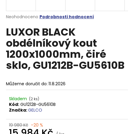
a
j
Průměrné
Neohodnoceno
Podrobnosti hodnocení
í
hodnocení
LUXOR BLACK
produktu
t
je
?
obdélníkový kout
0,0
z
1200x1000mm, čiré
5
hvězdiček.
sklo, GU1212B-GU5610B
HLEDAT
Můžeme doručit do:
11.8.2026
D
Skladem
(2 ks)
o
Kód:
GU1212B-GU5610B
p
Značka:
GELCO
o
r
19 980 Kč
–20 %
u
15 984 Kč