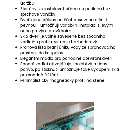
údržbu
Zástěny lze instalovat přímo na podlahu bez
sprchové vaničky
Dveře jsou děleny na část posuvnou a část
pevnou - umožňují variabilní instalaci s levým
nebo pravým otevíráním
Sklo dveří je volně zavěšené bez spodního
vodícího profilu, vstup je bezbariérový
Prahová lišta brání úniku vody ze sprchovacího
prostoru do koupelny
Elegantní madlo pro pohodlné otevírání dveří
Spodní vodící díl zajišťuje spolehlivý a tichý
pohyb, po stisknutí umožňuje také vyklopení skla
pro snadné čištění
Minimalistický magnetický profil na stěně