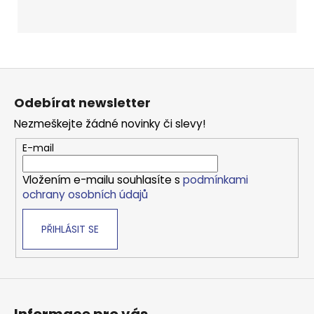
Z
á
Odebírat newsletter
p
Nezmeškejte žádné novinky či slevy!
a
t
E-mail
í
Vložením e-mailu souhlasíte s
podmínkami
ochrany osobních údajů
PŘIHLÁSIT SE
Informace pro vás