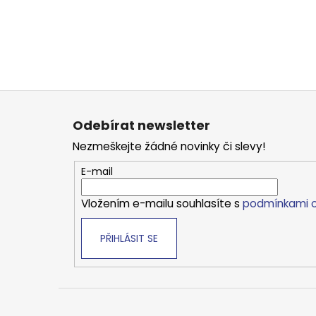
Z
á
Odebírat newsletter
p
Nezmeškejte žádné novinky či slevy!
a
t
E-mail
í
Vložením e-mailu souhlasíte s
podmínkami o
PŘIHLÁSIT SE