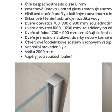
Čiré bezpečnostní sklo o síle 6 mm
Povrchová úprava Coated glass zabraňuje usazov
Hliníkové otočné profily s leštěným povrchem
Silikonové těsnění zabraňuje rozstřiku vody
Dveře otevírací 700, 800 a 900 mm jsou jednodíl
Dveře otevírací 1000 - 1200 mm jsou děleny na č
Dveře skládací 700 - 900 mm umožňují složení k
Dveře je možno instalovat do niky nebo v kombin
Čtvercové/obdélníkové zástěny s rohovým vstu
Variabilní provedení L/R
Výška 2000 mm
Vzpěry jsou součástí balení