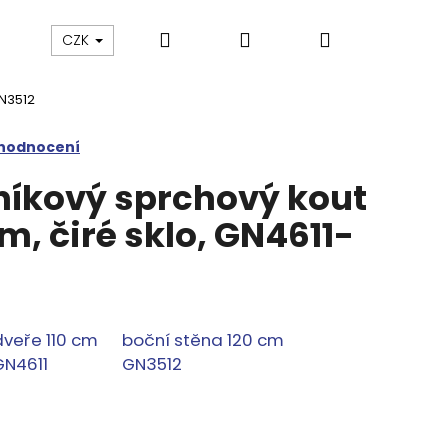
Hledat
Přihlášení
Nákupní
Výprodej
Vany a umyvadla
Náhradní dí
CZK
GN3512
košík
 hodnocení
íkový sprchový kout
, čiré sklo, GN4611-
dveře 110 cm
boční stěna 120 cm
GN4611
GN3512
M SPRCHOVÉ DVEŘE