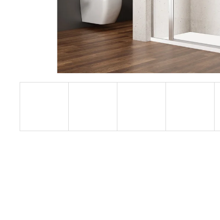
1200 MM, ČIRÉ SKLO, GD4612
12 080 Kč
Původně:
15 100 Kč