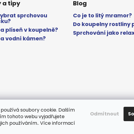
 a tipy
Blog
vybrat sprchovou
Co je to litý mramor?
čku?
Do koupelny rostliny 
a plíseň v koupelně?
Sprchování jako rela
na vodní kámen?
používá soubory cookie. Dalším
Odmítnout
S
m tohoto webu vyjadřujete
www.gelcocz.eu
ejich používáním.. Více informací