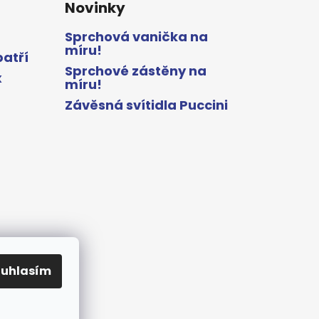
Novinky
Sprchová vanička na
míru!
patří
Sprchové zástěny na
x
míru!
Závěsná svítidla Puccini
ouhlasím