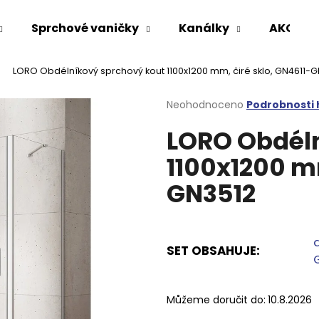
Sprchové vaničky
Kanálky
AKCE %
LORO Obdélníkový sprchový kout 1100x1200 mm, čiré sklo, GN4611-
Co potřebujete najít?
Průměrné
Neohodnoceno
Podrobnosti
hodnocení
LORO Obdéln
produktu
HLEDAT
je
1100x1200 mm
0,0
z
GN3512
5
Doporučujeme
hvězdiček.
SET OBSAHUJE
:
Můžeme doručit do:
10.8.2026
VARIO SPRCHOVÁ ZÁSTĚNA 1000 MM
VOLCANO CHRO