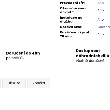
Provedení L/P
:
Ano
Otevírání vně i
Ano
dovnitř
:
Instalace na
Ano
dlažbu
:
Úprava skla
:
Coated
Rozšiřovací profil
Ano
20 mm
:
Dostupnost
Doručení do 48h
náhradních dílů
po celé ČR
včetně doručení
Diskuze
Značka