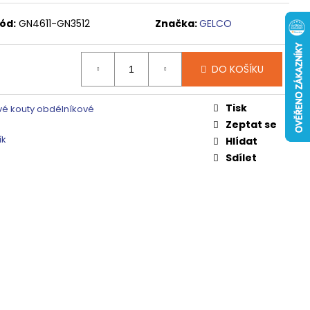
 ČIRÉ SKLO, GV1014
ód:
GN4611-GN3512
Značka:
GELCO
0 Kč
DO KOŠÍKU
Tisk
é kouty obdélníkové
Zeptat se
ík
Hlídat
Sdílet