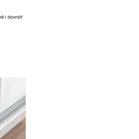
ě i dovnitř