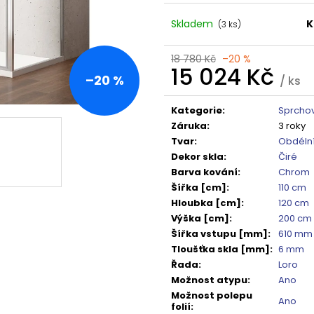
TMAVÉ SKLO GX1310
DO NIKY 1400MM,
5 240 Kč
16 792 Kč
Skladem
K
(3 ks)
Původně:
6 550 Kč
Původně:
20 99
18 780 Kč
–20 %
15 024 Kč
–20 %
/ ks
Měrná
cena:
Kategorie
:
Sprchov
Záruka
:
3 roky
Tvar
:
Obdéln
Dekor skla
:
Čiré
Barva kování
:
Chrom
Šířka [cm]
:
110 cm
Hloubka [cm]
:
120 cm
Výška [cm]
:
200 cm
Šířka vstupu [mm]
:
610 mm
Tloušťka skla [mm]
:
6 mm
Řada
:
Loro
Možnost atypu
:
Ano
Možnost polepu
Ano
folií
: