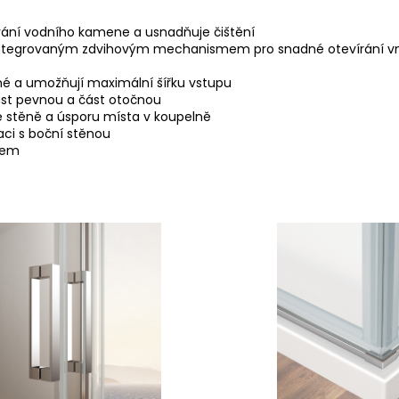
ání vodního kamene a usnadňuje čištění
 a integrovaným zdvihovým mechanismem pro snadné
otevírání vn
né a umožňují maximální šířku vstupu
ást pevnou a část otočnou
e stěně a úsporu místa v koupelně
aci s boční stěnou
pem