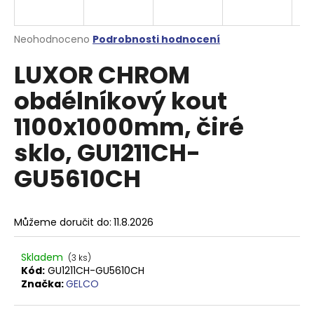
a
j
Průměrné
Neohodnoceno
Podrobnosti hodnocení
í
hodnocení
LUXOR CHROM
produktu
t
je
?
obdélníkový kout
0,0
z
1100x1000mm, čiré
5
hvězdiček.
sklo, GU1211CH-
HLEDAT
GU5610CH
D
Můžeme doručit do:
11.8.2026
o
p
Skladem
(3 ks)
o
Kód:
GU1211CH-GU5610CH
r
Značka:
GELCO
u