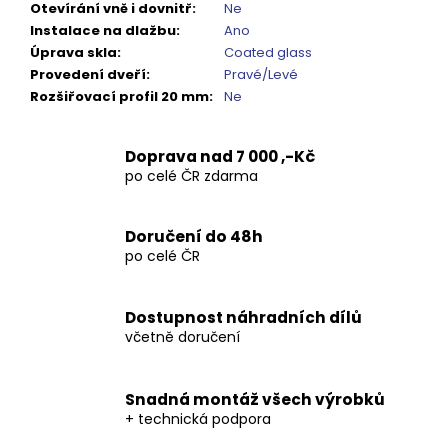
Otevírání vně i dovnitř
:
Ne
Instalace na dlažbu
:
Ano
Úprava skla
:
Coated glass
Provedení dveří
:
Pravé/Levé
Rozšiřovací profil 20 mm
:
Ne
Doprava nad 7 000 ,-Kč
po celé ČR zdarma
Doručení do 48h
po celé ČR
Dostupnost náhradních dílů
včetně doručení
Snadná montáž všech výrobků
+ technická podpora