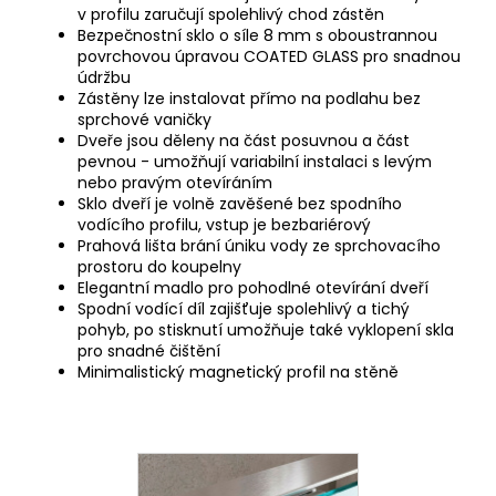
v profilu zaručují spolehlivý chod zástěn
Bezpečnostní sklo o síle 8 mm s oboustrannou
povrchovou úpravou COATED GLASS pro snadnou
údržbu
Zástěny lze instalovat přímo na podlahu bez
sprchové vaničky
Dveře jsou děleny na část posuvnou a část
pevnou - umožňují variabilní instalaci s levým
nebo pravým otevíráním
Sklo dveří je volně zavěšené bez spodního
vodícího profilu, vstup je bezbariérový
Prahová lišta brání úniku vody ze sprchovacího
prostoru do koupelny
Elegantní madlo pro pohodlné otevírání dveří
Spodní vodící díl zajišťuje spolehlivý a tichý
pohyb, po stisknutí umožňuje také vyklopení skla
pro snadné čištění
Minimalistický magnetický profil na stěně