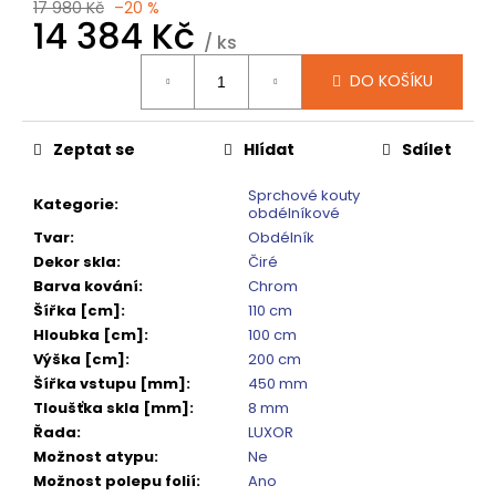
č
17 980 Kč
–20 %
14 384 Kč
u
/ ks
j
Měrná
e
DO KOŠÍKU
cena:
m
e
Zeptat se
Hlídat
Sdílet
VARIO
Sprchové kouty
Kategorie
:
SPRCHOVÁ
obdélníkové
ZÁSTĚNA
Tvar
:
Obdélník
1000
Dekor skla
:
Čiré
MM
TMAVÉ
Barva kování
:
Chrom
SKLO
Šířka [cm]
:
110 cm
GX1310
Hloubka [cm]
:
100 cm
5
Výška [cm]
:
200 cm
240
Šířka vstupu [mm]
:
450 mm
Kč
Původně:
Tloušťka skla [mm]
:
8 mm
6
Řada
:
LUXOR
550
Možnost atypu
:
Ne
Kč
Možnost polepu folií
:
Ano