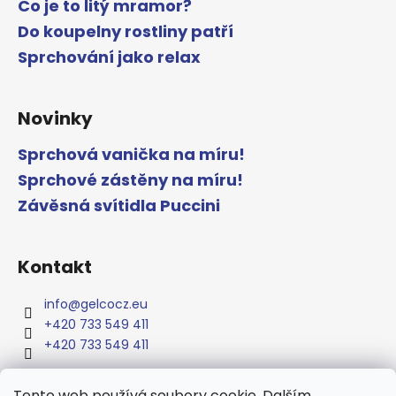
Co je to litý mramor?
Do koupelny rostliny patří
Sprchování jako relax
Novinky
Sprchová vanička na míru!
Sprchové zástěny na míru!
Závěsná svítidla Puccini
Kontakt
info
@
gelcocz.eu
+420 733 549 411
+420 733 549 411
Tento web používá soubory cookie. Dalším