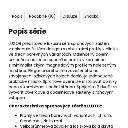
Popis
Podobné (16)
Diskuze
Značka
Popis série
LUXOR představuje luxusní sérii sprchových zástěn
v dokonale čistém designu s robustními profily z hliníku
ve třech barevných variantách. Odlehčený dojem
umocňuje absence spodního profilu v kombinaci
s minimalistickým magnetickým profilem nalepeným
na stěně. Eleganci čirého skla zavěšeného na
zdvojených ložiskových kolech doplňuje jednoduché
praktické madlo. Sprchové dveře lze instalovat do niky
nebo v kombinaci s boční stěnou. Spojením 2 dveří lze
vytvořit čtvercové a obdélníkové zástěny s rohovým
vstupem.
Charakteristika sprchových zástěn LUXOR:
Profily ve třech barevných variantách: chrom,
černá mat, zlato mat
Velkoprůměrová zdvojená ložisková kola skrytá