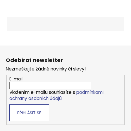
Z
á
Odebírat newsletter
p
Nezmeškejte žádné novinky či slevy!
a
t
E-mail
í
Vložením e-mailu souhlasíte s
podmínkami
ochrany osobních údajů
PŘIHLÁSIT SE