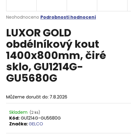
a
j
Průměrné
Neohodnoceno
Podrobnosti hodnocení
í
hodnocení
LUXOR GOLD
produktu
t
je
?
obdélníkový kout
0,0
z
1400x800mm, čiré
5
hvězdiček.
sklo, GU1214G-
HLEDAT
GU5680G
D
Můžeme doručit do:
7.8.2026
o
p
Skladem
(2 ks)
o
Kód:
GU1214G-GU5680G
r
Značka:
GELCO
u