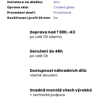
Kč
Instalace na dlažbu
:
Ano
Úprava skla
:
Coated glass
Provedení dveří
:
Pravé/Levé
Rozšiřovací profil 20 mm
:
Ne
Doprava nad 7 000 ,-Kč
po celé ČR zdarma
Doručení do 48h
po celé ČR
Dostupnost náhradních dílů
včetně doručení
Snadná montáž všech výrobků
+ technická podpora