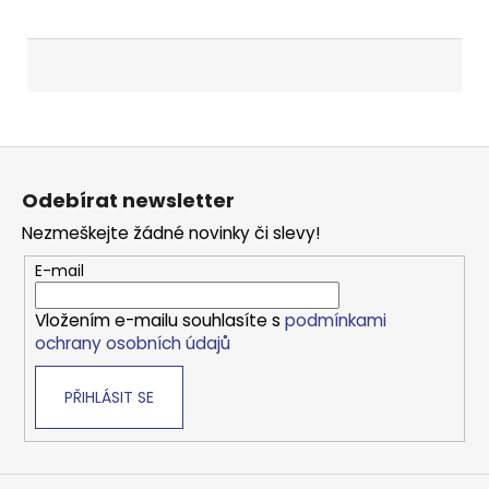
Z
á
Odebírat newsletter
p
Nezmeškejte žádné novinky či slevy!
a
t
E-mail
í
Vložením e-mailu souhlasíte s
podmínkami
ochrany osobních údajů
PŘIHLÁSIT SE