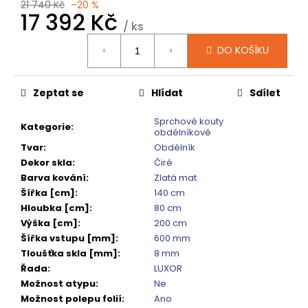
č
21 740 Kč
–20 %
17 392 Kč
u
/ ks
j
Měrná
e
DO KOŠÍKU
cena:
m
e
Zeptat se
Hlídat
Sdílet
SIGMA
Sprchové kouty
Kategorie
:
SIMPLY
obdélníkové
BLACK
Tvar
:
Obdélník
ČTVRTKRUHOVÝ
Dekor skla
:
Čiré
SPRCHOVÝ
KOUT
Barva kování
:
Zlatá mat
900X900,
Šířka [cm]
:
140 cm
ČIRÉ
Hloubka [cm]
:
80 cm
SKLO,
GS5590B
Výška [cm]
:
200 cm
Šířka vstupu [mm]
:
600 mm
10
920
Tloušťka skla [mm]
:
8 mm
Kč
Řada
:
LUXOR
Původně:
Možnost atypu
:
Ne
13
Možnost polepu folií
:
Ano
650