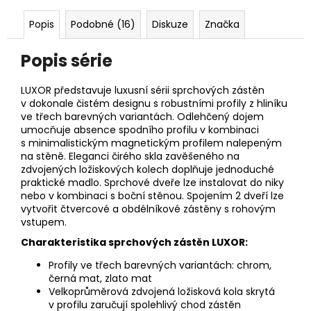
Popis
Podobné (16)
Diskuze
Značka
Popis série
LUXOR představuje luxusní sérii sprchových zástěn
v dokonale čistém designu s robustními profily z hliníku
ve třech barevných variantách. Odlehčený dojem
umocňuje absence spodního profilu v kombinaci
s minimalistickým magnetickým profilem nalepeným
na stěně. Eleganci čirého skla zavěšeného na
zdvojených ložiskových kolech doplňuje jednoduché
praktické madlo. Sprchové dveře lze instalovat do niky
nebo v kombinaci s boční stěnou. Spojením 2 dveří lze
vytvořit čtvercové a obdélníkové zástěny s rohovým
vstupem.
Charakteristika sprchových zástěn LUXOR:
Profily ve třech barevných variantách: chrom,
černá mat, zlato mat
Velkoprůměrová zdvojená ložisková kola skrytá
v profilu zaručují spolehlivý chod zástěn