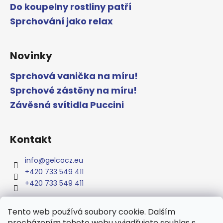
Do koupelny rostliny patří
Sprchování jako relax
Novinky
Sprchová vanička na míru!
Sprchové zástěny na míru!
Závěsná svítidla Puccini
Kontakt
info
@
gelcocz.eu
+420 733 549 411
+420 733 549 411
Tento web používá soubory cookie. Dalším
procházením tohoto webu vyjadřujete souhlas s