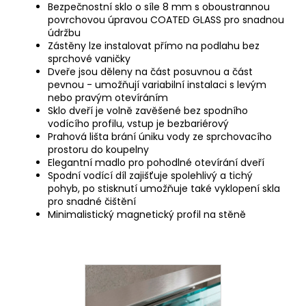
Bezpečnostní sklo o síle 8 mm s oboustrannou
povrchovou úpravou COATED GLASS pro snadnou
údržbu
Zástěny lze instalovat přímo na podlahu bez
sprchové vaničky
Dveře jsou děleny na část posuvnou a část
pevnou - umožňují variabilní instalaci s levým
nebo pravým otevíráním
Sklo dveří je volně zavěšené bez spodního
vodícího profilu, vstup je bezbariérový
Prahová lišta brání úniku vody ze sprchovacího
prostoru do koupelny
Elegantní madlo pro pohodlné otevírání dveří
Spodní vodící díl zajišťuje spolehlivý a tichý
pohyb, po stisknutí umožňuje také vyklopení skla
pro snadné čištění
Minimalistický magnetický profil na stěně