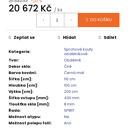
č
25 840 Kč
–20 %
20 672 Kč
u
/ ks
j
Měrná
e
DO KOŠÍKU
cena:
m
e
Zeptat se
Hlídat
Sdílet
SPRCHOVÁ
Sprchové kouty
Kategorie
:
VANIČKA
obdélníkové
MITIA
Tvar
:
Obdélník
PMB16090
Dekor skla
:
Čiré
1600X900
Barva kování
:
Černá mat
MM,
BÍLÁ
Šířka [cm]
:
110 cm
PROFILOVANÁ
Hloubka [cm]
:
100 cm
14
Výška [cm]
:
200 cm
120
Šířka vstupu [mm]
:
430 mm
Kč
Tloušťka skla [mm]
:
8 mm
Původně:
17
Řada
:
SPIRIT
650
Možnost atypu
:
Ne
Kč
Možnost polepu folií
:
Ano