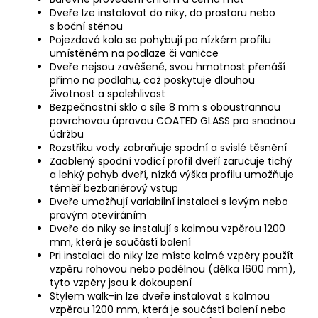
Dveře lze instalovat do niky, do prostoru nebo
s boční stěnou
Pojezdová kola se pohybují po nízkém profilu
umístěném na podlaze či vaničce
Dveře nejsou zavěšené, svou hmotnost přenáší
přímo na podlahu, což poskytuje dlouhou
životnost a spolehlivost
Bezpečnostní sklo o síle 8 mm s oboustrannou
povrchovou úpravou COATED GLASS pro snadnou
údržbu
Rozstřiku vody zabraňuje spodní a svislé těsnění
Zaoblený spodní vodící profil dveří zaručuje tichý
a lehký pohyb dveří, nízká výška profilu umožňuje
téměř bezbariérový vstup
Dveře umožňují variabilní instalaci s levým nebo
pravým otevíráním
Dveře do niky se instalují s kolmou vzpěrou 1200
mm, která je součástí balení
Pri instalaci do niky lze místo kolmé vzpěry použít
vzpěru rohovou nebo podélnou (délka 1600 mm),
tyto vzpěry jsou k dokoupení
Stylem walk-in lze dveře instalovat s kolmou
vzpěrou 1200 mm, která je součástí balení nebo