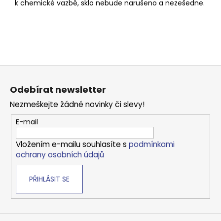
k chemické vazbě, sklo nebude narušeno a nezešedne.
Z
á
Odebírat newsletter
p
Nezmeškejte žádné novinky či slevy!
a
t
E-mail
í
Vložením e-mailu souhlasíte s
podmínkami
ochrany osobních údajů
PŘIHLÁSIT SE