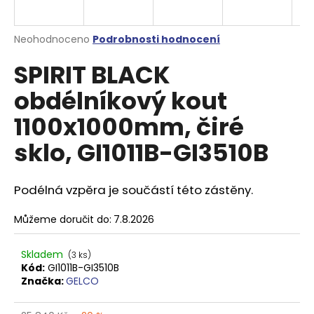
a
j
Průměrné
Neohodnoceno
Podrobnosti hodnocení
í
hodnocení
SPIRIT BLACK
produktu
t
je
?
obdélníkový kout
0,0
z
1100x1000mm, čiré
5
hvězdiček.
sklo, GI1011B-GI3510B
HLEDAT
Podélná vzpěra je součástí této zástěny.
Můžeme doručit do:
7.8.2026
D
o
p
Skladem
(3 ks)
o
Kód:
GI1011B-GI3510B
Značka:
GELCO
r
u