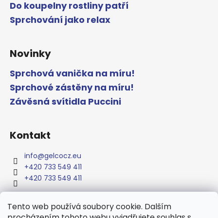
Do koupelny rostliny patří
Sprchování jako relax
Novinky
Sprchová vanička na míru!
Sprchové zástěny na míru!
Závěsná svítidla Puccini
Kontakt
info
@
gelcocz.eu
+420 733 549 411
+420 733 549 411
Tento web používá soubory cookie. Dalším
procházením tohoto webu vyjadřujete souhlas s