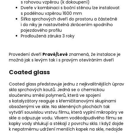
s rohovou vzpěrou (k dokoupení)
Dveře v kombinaci s boční stěnou lze instalovat
s podélnou vzpěrou 1600 mm
Šířka sprchových dveří do prostoru a částečně
i do niky je nastavitelná zkrácením spodního
pojezdového profilu
Prodloužená záruka 3 roky
Provedení dveří
Pravé/Levé
znamená, že i
nstalace je
možná jak s levým tak i s pravým otevíráním dveří
Coated glass
Coated glass představuje jednu z nejkvalitnějších úprav
skla sprchových koutů. Jedná se o chemickou
sloučeninu směsi polymerů, která ve spojení
s katalyzátory reaguje s křemičitanovými skupinami
obsaženými ve skle. Na skleněných plochách tak
vytváří souvislou vrstvu filmu, která vyplní mikropóry ve
skle a odpuzuje vodu. Vlivem voděodpudivého filmu se
kapky vody shlukují a stékají z povrchu skla. I když dojde
k nepatrnému udržení menších kapek na skle, nedojde