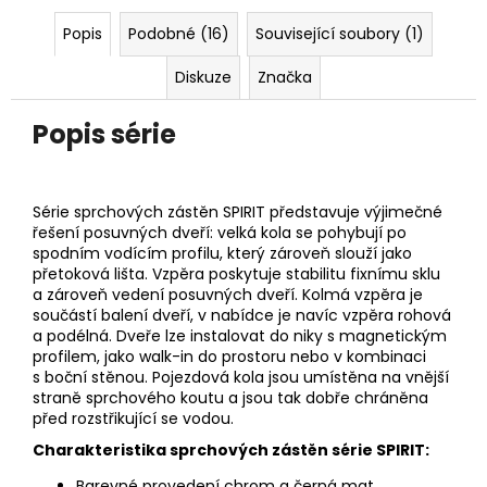
Popis
Podobné (16)
Související soubory (1)
Diskuze
Značka
Popis série
Série sprchových zástěn SPIRIT představuje výjimečné
řešení posuvných dveří: velká kola se pohybují po
spodním vodícím profilu, který zároveň slouží jako
přetoková lišta. Vzpěra poskytuje stabilitu fixnímu sklu
a zároveň vedení posuvných dveří. Kolmá vzpěra je
součástí balení dveří, v nabídce je navíc vzpěra rohová
a podélná. Dveře lze instalovat do niky s magnetickým
profilem, jako walk-in do prostoru nebo v kombinaci
s boční stěnou. Pojezdová kola jsou umístěna na vnější
straně sprchového koutu a jsou tak dobře chráněna
před rozstřikující se vodou.
Charakteristika sprchových zástěn série SPIRIT:
Barevné provedení chrom a černá mat