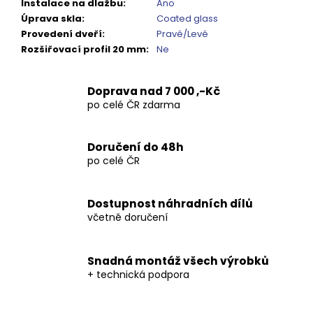
Instalace na dlažbu
:
Ano
Úprava skla
:
Coated glass
Provedení dveří
:
Pravé/Levé
Rozšiřovací profil 20 mm
:
Ne
Doprava nad 7 000 ,-Kč
po celé ČR zdarma
Doručení do 48h
po celé ČR
Dostupnost náhradních dílů
včetně doručení
Snadná montáž všech výrobků
+ technická podpora