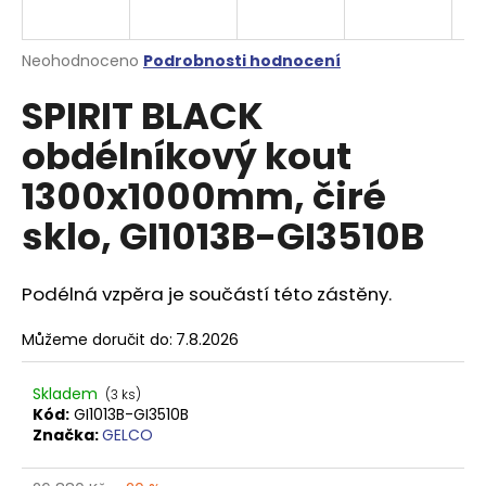
a
j
Průměrné
Neohodnoceno
Podrobnosti hodnocení
í
hodnocení
SPIRIT BLACK
produktu
t
je
?
obdélníkový kout
0,0
z
1300x1000mm, čiré
5
hvězdiček.
sklo, GI1013B-GI3510B
HLEDAT
Podélná vzpěra je součástí této zástěny.
Můžeme doručit do:
7.8.2026
D
o
p
Skladem
(3 ks)
o
Kód:
GI1013B-GI3510B
Značka:
GELCO
r
u