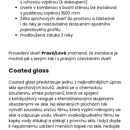
s rohovou vzpěrou (k dokoupení)
Dveře v kombinaci s boční stěnou lze instalovat
s podélnou vzpěrou 1600 mm
Šířka sprchových dveří do prostoru a částečně
i do niky je nastavitelná zkrácením spodního
pojezdového profilu
Prodloužená záruka 3 roky
Provedení dveří
Pravé/Levé
znamená, že i
nstalace je
možná jak s levým tak i s pravým otevíráním dveří
Coated glass
Coated glass představuje jednu z nejkvalitnějších úprav
skla sprchových koutů. Jedná se o chemickou
sloučeninu směsi polymerů, která ve spojení
s katalyzátory reaguje s křemičitanovými skupinami
obsaženými ve skle. Na skleněných plochách tak
vytváří souvislou vrstvu filmu, která vyplní mikropóry ve
skle a odpuzuje vodu. Vlivem voděodpudivého filmu se
kapky vody shlukují a stékají z povrchu skla. I když dojde
k nepatrnému udržení menších kapek na skle, nedojde