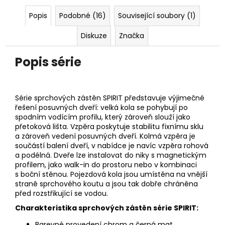
Popis
Podobné (16)
Související soubory (1)
Diskuze
Značka
Popis série
Série sprchových zástěn SPIRIT představuje výjimečné
řešení posuvných dveří: velká kola se pohybují po
spodním vodícím profilu, který zároveň slouží jako
přetoková lišta. Vzpěra poskytuje stabilitu fixnímu sklu
a zároveň vedení posuvných dveří. Kolmá vzpěra je
součástí balení dveří, v nabídce je navíc vzpěra rohová
a podélná. Dveře lze instalovat do niky s magnetickým
profilem, jako walk-in do prostoru nebo v kombinaci
s boční stěnou. Pojezdová kola jsou umístěna na vnější
straně sprchového koutu a jsou tak dobře chráněna
před rozstřikující se vodou.
Charakteristika sprchových zástěn série SPIRIT:
Barevné provedení chrom a černá mat