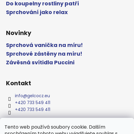
Do koupelny rostliny patří
Sprchování jako relax
Novinky
Sprchová vanička na míru!
Sprchové zástěny na míru!
Závěsná svítidla Puccini
Kontakt
info
@
gelcocz.eu
+420 733 549 411
+420 733 549 411
Tento web používá soubory cookie. Dalším
procházením tohoto webu vyjadřujete souhlas s