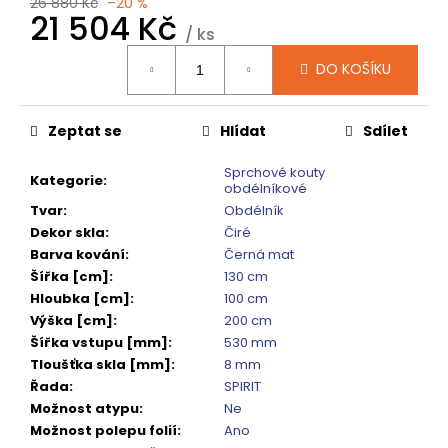
č
26 880 Kč
–20 %
21 504 Kč
u
/ ks
j
Měrná
e
DO KOŠÍKU
cena:
m
e
Zeptat se
Hlídat
Sdílet
DRAGON
Sprchové kouty
Kategorie
:
SPRCHOVÉ
obdélníkové
DVEŘE
Tvar
:
Obdélník
DO
Dekor skla
:
Čiré
NIKY
Barva kování
:
Černá mat
1200
MM,
Šířka [cm]
:
130 cm
ČIRÉ
Hloubka [cm]
:
100 cm
SKLO,
Výška [cm]
:
200 cm
GD4612
Šířka vstupu [mm]
:
530 mm
12
Tloušťka skla [mm]
:
8 mm
080
Kč
Řada
:
SPIRIT
Původně:
Možnost atypu
:
Ne
15
Možnost polepu folií
:
Ano
100