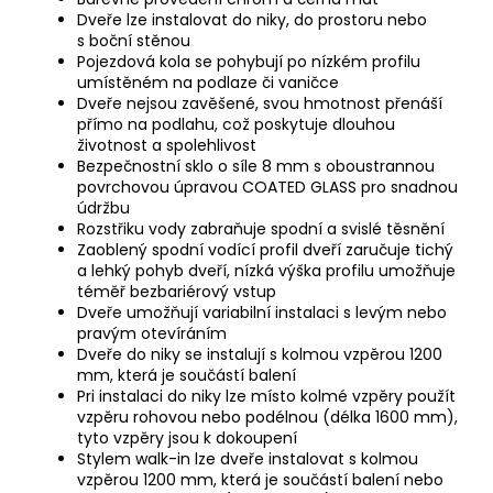
Dveře lze instalovat do niky, do prostoru nebo
s boční stěnou
Pojezdová kola se pohybují po nízkém profilu
umístěném na podlaze či vaničce
Dveře nejsou zavěšené, svou hmotnost přenáší
přímo na podlahu, což poskytuje dlouhou
životnost a spolehlivost
Bezpečnostní sklo o síle 8 mm s oboustrannou
povrchovou úpravou COATED GLASS pro snadnou
údržbu
Rozstřiku vody zabraňuje spodní a svislé těsnění
Zaoblený spodní vodící profil dveří zaručuje tichý
a lehký pohyb dveří, nízká výška profilu umožňuje
téměř bezbariérový vstup
Dveře umožňují variabilní instalaci s levým nebo
pravým otevíráním
Dveře do niky se instalují s kolmou vzpěrou 1200
mm, která je součástí balení
Pri instalaci do niky lze místo kolmé vzpěry použít
vzpěru rohovou nebo podélnou (délka 1600 mm),
tyto vzpěry jsou k dokoupení
Stylem walk-in lze dveře instalovat s kolmou
vzpěrou 1200 mm, která je součástí balení nebo