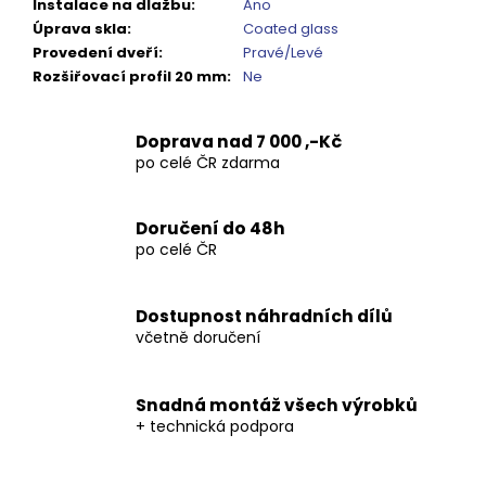
Kč
Instalace na dlažbu
:
Ano
Úprava skla
:
Coated glass
Provedení dveří
:
Pravé/Levé
Rozšiřovací profil 20 mm
:
Ne
Doprava nad 7 000 ,-Kč
po celé ČR zdarma
Doručení do 48h
po celé ČR
Dostupnost náhradních dílů
včetně doručení
Snadná montáž všech výrobků
+ technická podpora