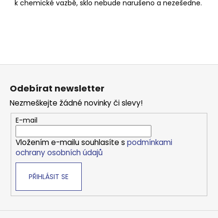
k chemické vazbě, sklo nebude narušeno a nezešedne.
Z
á
Odebírat newsletter
p
Nezmeškejte žádné novinky či slevy!
a
t
E-mail
í
Vložením e-mailu souhlasíte s
podmínkami
ochrany osobních údajů
PŘIHLÁSIT SE