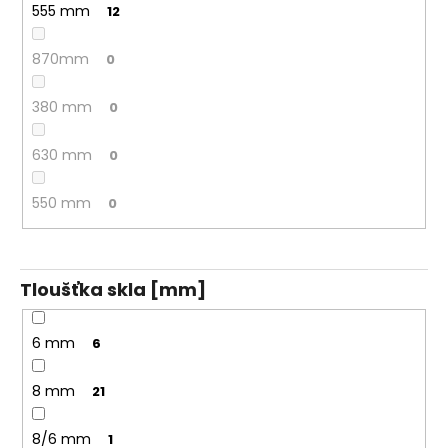
555 mm
12
870mm
0
380 mm
0
630 mm
0
550 mm
0
Tloušťka skla [mm]
6 mm
6
8 mm
21
8/6 mm
1