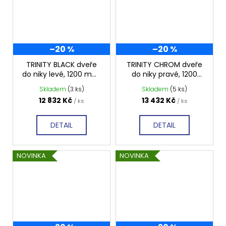
–20 %
–20 %
TRINITY BLACK dveře
TRINITY CHROM dveře
do niky levé, 1200 mm,
do niky pravé, 1200
čiré sklo, GT1212CL-B
mm, matné sklo,
Skladem
(3 ks)
Skladem
(5 ks)
GT1212MR-CH
12 832 Kč
13 432 Kč
/ ks
/ ks
DETAIL
DETAIL
NOVINKA
NOVINKA