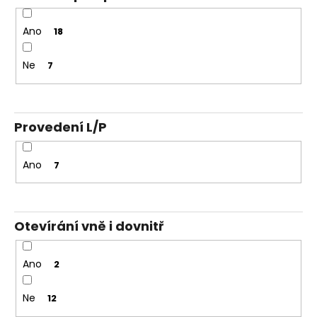
Ano
18
Ne
7
Provedení L/P
Ano
7
Otevírání vně i dovnitř
Ano
2
Ne
12