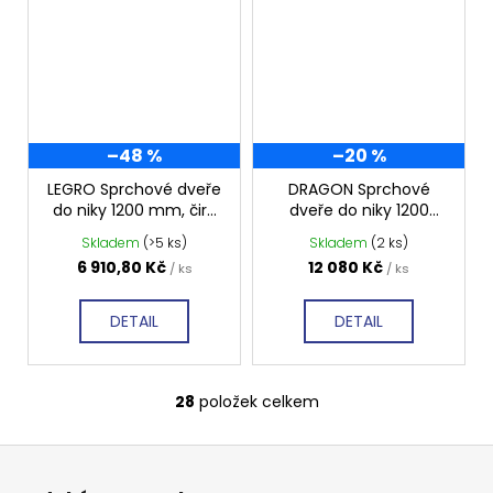
–48 %
–20 %
LEGRO Sprchové dveře
DRAGON Sprchové
do niky 1200 mm, čiré
dveře do niky 1200
sklo, GL1212
mm, čiré sklo, GD4612
Skladem
(>5 ks)
Skladem
(2 ks)
6 910,80 Kč
12 080 Kč
/ ks
/ ks
DETAIL
DETAIL
28
položek celkem
O
v
Z
l
á
á