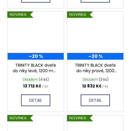
NOVINKA
NOVINKA
–20 %
–20 %
TRINITY BLACK dveře
TRINITY BLACK dveře
do niky levé, 1200 mm,
do niky pravé, 1200
matné sklo, GT1212ML-
mm, čiré sklo,
Skladem
(4 ks)
Skladem
(3 ks)
B
GT1212CR-B
13 712 Kč
12 832 Kč
/ ks
/ ks
DETAIL
DETAIL
NOVINKA
NOVINKA