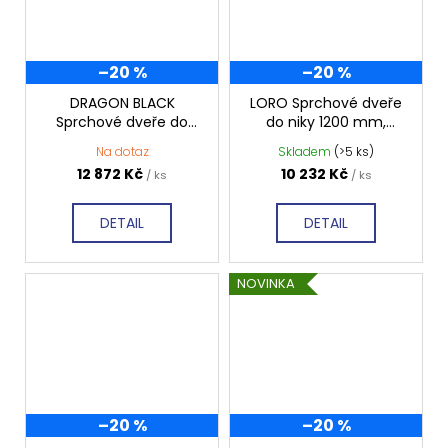
–20 %
–20 %
DRAGON BLACK
LORO Sprchové dveře
Sprchové dveře do
do niky 1200 mm,
niky 1200 mm, čiré sklo,
dvoukřídlé, čiré sklo,
Na dotaz
Skladem
(>5 ks)
GD4612B
GN4312
12 872 Kč
10 232 Kč
/ ks
/ ks
DETAIL
DETAIL
NOVINKA
–20 %
–20 %