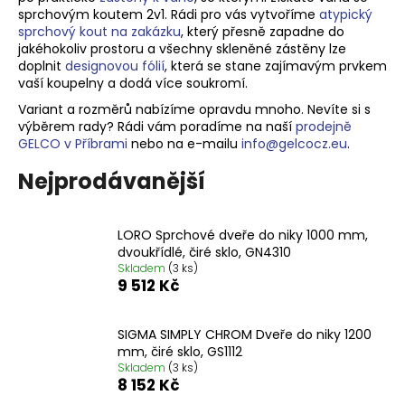
sprchovým koutem 2v1. Rádi pro vás vytvoříme
atypický
a
sprchový kout na zakázku
, který přesně zapadne do
j
jakéhokoliv prostoru a v
šechny skleněné zástěny lze
í
doplnit
designovou fólií
, která se stane zajímavým prvkem
vaší koupelny a dodá více soukromí.
t
Variant a rozměrů nabízíme opravdu mnoho. Nevíte si s
?
výběrem rady? Rádi vám poradíme na naší
prodejně
GELCO v Příbrami
nebo na e-mailu
info@gelcocz.eu
.
Nejprodávanější
HLEDAT
LORO Sprchové dveře do niky 1000 mm,
dvoukřídlé, čiré sklo, GN4310
Skladem
(3 ks)
9 512 Kč
D
o
p
SIGMA SIMPLY CHROM Dveře do niky 1200
o
mm, čiré sklo, GS1112
r
Skladem
(3 ks)
8 152 Kč
u