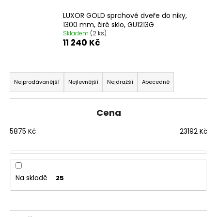
č
u
LUXOR GOLD sprchové dveře do niky,
j
1300 mm, čiré sklo, GU1213G
e
Skladem
(2 ks)
11 240 Kč
m
e
Ř
a
VOLCANO
Nejprodávanější
Nejlevnější
Nejdražší
Abecedně
CHROM
z
SPRCHOVÉ
e
DVEŘE
Cena
DO
n
NIKY
í
5875
Kč
23192
Kč
1400MM,
ČIRÉ
p
SKLO,
r
GV1014
o
16
Na skladě
792
25
d
Kč
u
Původně:
20
k
990