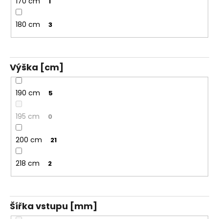
170 cm
1
180 cm
3
Výška [cm]
190 cm
5
195 cm
0
200 cm
21
218 cm
2
Šířka vstupu [mm]