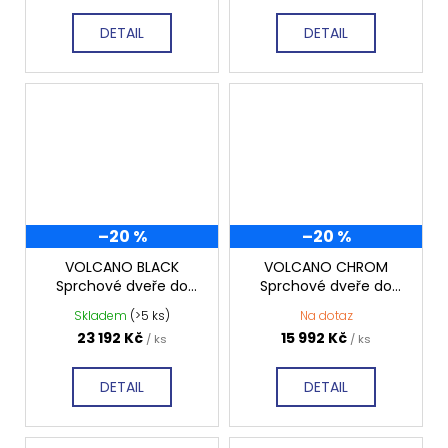
DETAIL
DETAIL
–20 %
–20 %
VOLCANO BLACK
VOLCANO CHROM
Sprchové dveře do
Sprchové dveře do
niky 1200mm, čiré sklo,
niky 1200mm, čiré sklo,
Skladem
(>5 ks)
Na dotaz
GV1412
GV1012
23 192 Kč
15 992 Kč
/ ks
/ ks
DETAIL
DETAIL