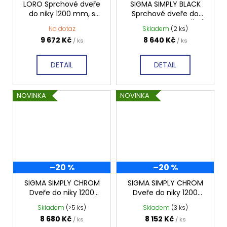
LORO Sprchové dveře
SIGMA SIMPLY BLACK
do niky 1200 mm, s
Sprchové dveře do
pevnou částí, čiré sklo,
niky 1200mm, sklo ČIRÉ,
Na dotaz
Skladem
(2 ks)
GN4612
GS1112B
9 672 Kč
8 640 Kč
/ ks
/ ks
DETAIL
DETAIL
NOVINKA
NOVINKA
–20 %
–20 %
SIGMA SIMPLY CHROM
SIGMA SIMPLY CHROM
Dveře do niky 1200
Dveře do niky 1200
mm, sklo BRICK,
mm, čiré sklo, GS1112
Skladem
(>5 ks)
Skladem
(3 ks)
GS4212
8 680 Kč
8 152 Kč
/ ks
/ ks