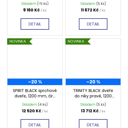
niky, 1200 mm, čiré
mm, čiré sklo, GI1012
Skladem
(>5 ks)
Skladem
(5 ks)
sklo, GU1212CH
9 160 Kč
11 672 Kč
/ ks
/ ks
DETAIL
DETAIL
NOVINKA
NOVINKA
–20 %
–20 %
SPIRIT BLACK sprchové
TRINITY BLACK dveře
dveře, 1200 mm, čiré
do niky pravé, 1200
sklo, GI1012B
mm, matné sklo,
Skladem
(4 ks)
Skladem
(5 ks)
GT1212MR-B
12 520 Kč
13 712 Kč
/ ks
/ ks
DETAIL
DETAIL