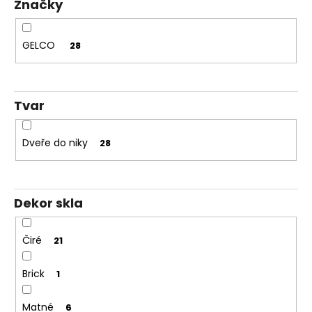
Značky
Kč
t
ů
GELCO
28
Tvar
Dveře do niky
28
Dekor skla
Čiré
21
Brick
1
Matné
6