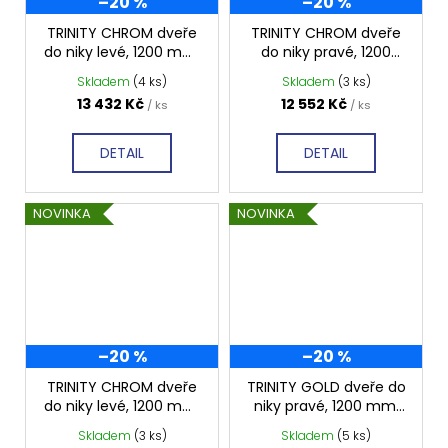
–20 %
–20 %
TRINITY CHROM dveře
TRINITY CHROM dveře
do niky levé, 1200 mm,
do niky pravé, 1200
matné sklo, GT1212ML-
mm, čiré sklo,
Skladem
(4 ks)
Skladem
(3 ks)
CH
GT1212CR-CH
13 432 Kč
12 552 Kč
/ ks
/ ks
DETAIL
DETAIL
NOVINKA
NOVINKA
–20 %
–20 %
TRINITY CHROM dveře
TRINITY GOLD dveře do
do niky levé, 1200 mm,
niky pravé, 1200 mm,
čiré sklo, GT1212CL-CH
matné sklo, GT1212MR-
Skladem
(3 ks)
Skladem
(5 ks)
G