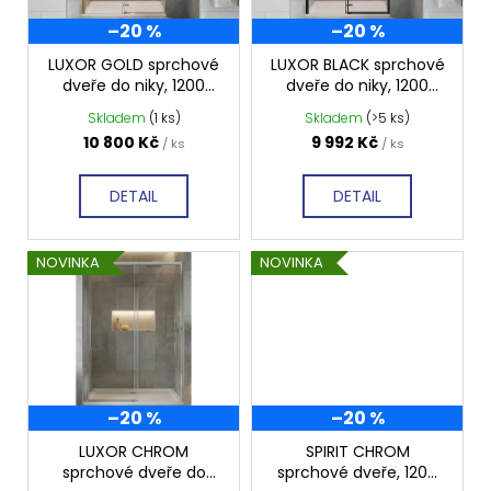
p
–20 %
–20 %
r
o
LUXOR GOLD sprchové
LUXOR BLACK sprchové
dveře do niky, 1200
dveře do niky, 1200
d
mm, čiré sklo, GU1212G
mm, čiré sklo, GU1212B
Skladem
(1 ks)
Skladem
(>5 ks)
u
10 800 Kč
9 992 Kč
/ ks
/ ks
k
t
DETAIL
DETAIL
ů
NOVINKA
NOVINKA
–20 %
–20 %
LUXOR CHROM
SPIRIT CHROM
sprchové dveře do
sprchové dveře, 1200