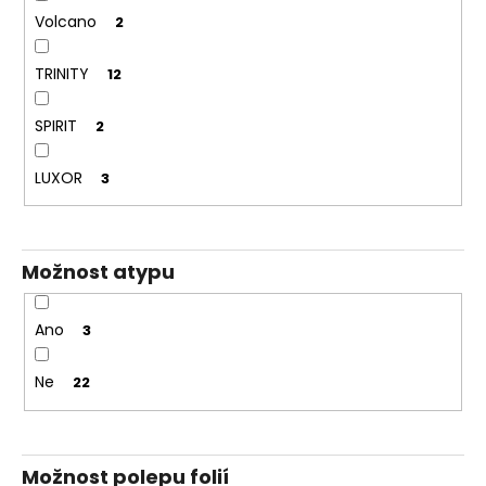
Volcano
2
TRINITY
12
SPIRIT
2
LUXOR
3
Možnost atypu
Ano
3
Ne
22
Možnost polepu folií