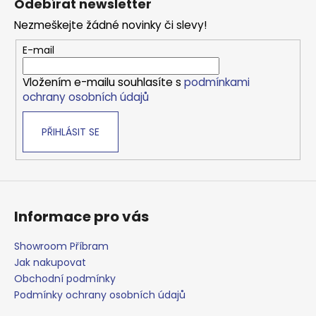
Odebírat newsletter
d
p
a
Nezmeškejte žádné novinky či slevy!
a
c
t
E-mail
í
í
p
Vložením e-mailu souhlasíte s
podmínkami
r
ochrany osobních údajů
v
k
PŘIHLÁSIT SE
y
v
ý
p
i
s
Informace pro vás
u
Showroom Příbram
Jak nakupovat
Obchodní podmínky
Podmínky ochrany osobních údajů