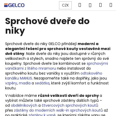
K
Přejít
Hledat
Náku
M
Přihlášen
CZK
na
o
obsah
Zpět
Zpět
košík
š
Sprchové dveře do
í
C
niky
k
o
p
Sprchové dveře do niky GELCO přinášejí
moderní a
o
elegantní řešení pro sprchové kouty vestavěné mezi
dvě stěny
. Naše dveře do niky jsou dostupné v různých
t
velikostech a stylech, snadno najdete ten správný do své
ř
koupelny. Sprchové dveře lze kombinovat se
sprchovými
e
vaničkami z litého mramoru
nebo instalovat do
sprchového koutu bez vaničky s využitím
odtokového
b
kanálku MANUS
. Nezapomeňte také na doplňky, jako jsou
u
vzpěry
,
madla
a
sedátka
, které zvýší komfort a funkčnost
j
koutu.
e
V nabídce máme
různé velikosti dveří do sprchy
a
vybírat můžete také sprchové zástěny dalších typů –
t
od
obdélníkových
a
čtvercových sprchových koutů
e
přes
zástěny do moderních walk-in sprchových koutů
až
n
po praktické
zástěny k vaně
, se kterými získáte vanu se