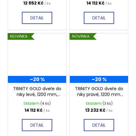
12 552 Kč
14 112 Kč
/ ks
/ ks
DETAIL
DETAIL
NOVINKA
NOVINKA
–20 %
–20 %
TRINITY GOLD dveře do
TRINITY GOLD dveře do
niky levé, 1200 mm,
niky pravé, 1200 mm,
matné sklo, GT1212ML-
čiré sklo, GT1212CR-G
Skladem
(4 ks)
Skladem
(3 ks)
G
14 112 Kč
13 232 Kč
/ ks
/ ks
DETAIL
DETAIL