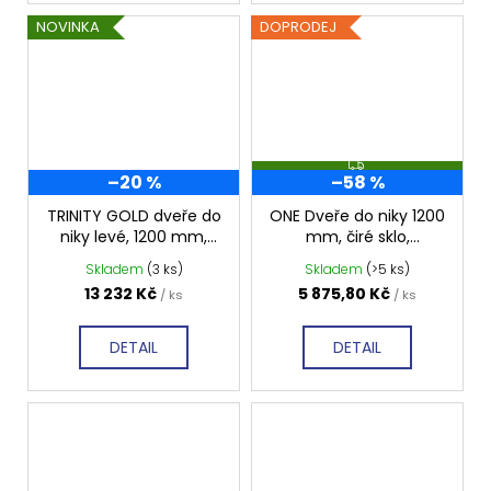
NOVINKA
DOPRODEJ
Z
–20 %
–58 %
D
A
R
TRINITY GOLD dveře do
ONE Dveře do niky 1200
M
niky levé, 1200 mm,
mm, čiré sklo,
A
čiré sklo, GT1212CL-G
GO4412D
Skladem
(3 ks)
Skladem
(>5 ks)
13 232 Kč
5 875,80 Kč
/ ks
/ ks
DETAIL
DETAIL