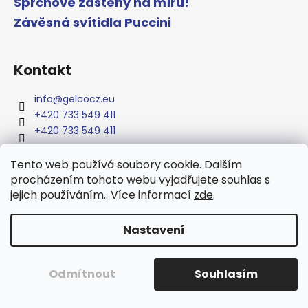
Sprchové zástěny na míru!
Závěsná svítidla Puccini
Kontakt
info
@
gelcocz.eu
+420 733 549 411
+420 733 549 411
Tento web používá soubory cookie. Dalším
procházením tohoto webu vyjadřujete souhlas s
jejich používáním.. Více informací
zde
.
www.gelcocz.eu
Nastavení
Vytvořil Shoptet
Copyright 2026
GELCO
. Všechna práva vyhrazena.
Upravit
Odmítnout
Souhlasím
nastavení cookies