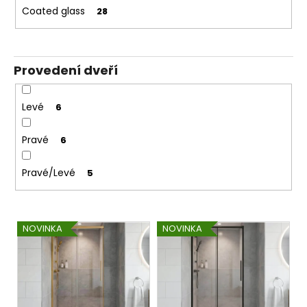
Coated glass
28
Provedení dveří
Levé
6
Pravé
6
Pravé/Levé
5
V
NOVINKA
NOVINKA
ý
p
i
s