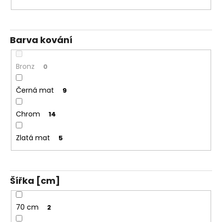
Barva kování
Bronz
0
Černá mat
9
Chrom
14
Zlatá mat
5
Šířka [cm]
70 cm
2