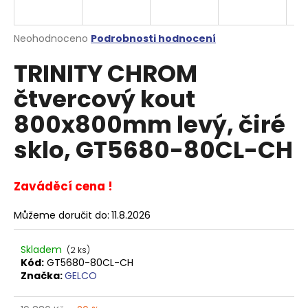
a
j
Průměrné
Neohodnoceno
Podrobnosti hodnocení
í
hodnocení
TRINITY CHROM
produktu
t
je
?
čtvercový kout
0,0
z
800x800mm levý, čiré
5
hvězdiček.
sklo, GT5680-80CL-CH
HLEDAT
Zaváděcí cena !
Můžeme doručit do:
11.8.2026
D
o
p
Skladem
(2 ks)
o
Kód:
GT5680-80CL-CH
Značka:
GELCO
r
u