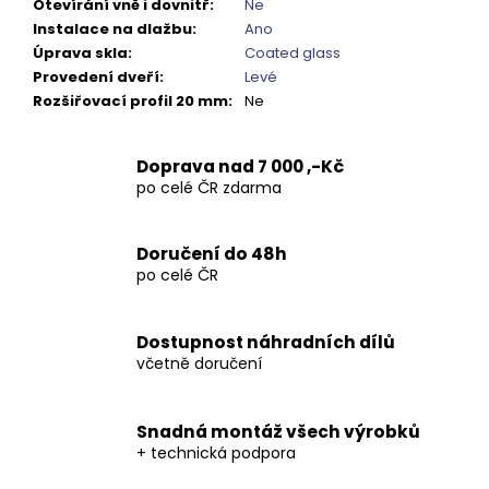
Kč
Otevírání vně i dovnitř
:
Ne
Instalace na dlažbu
:
Ano
Úprava skla
:
Coated glass
Provedení dveří
:
Levé
Rozšiřovací profil 20 mm
:
Ne
Doprava nad 7 000 ,-Kč
po celé ČR zdarma
Doručení do 48h
po celé ČR
Dostupnost náhradních dílů
včetně doručení
Snadná montáž všech výrobků
+ technická podpora