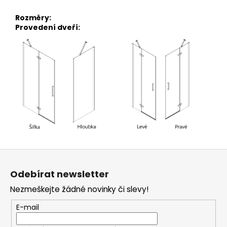
Rozměry:
Provedení dveří:
Z
á
Odebírat newsletter
p
Nezmeškejte žádné novinky či slevy!
a
t
E-mail
í