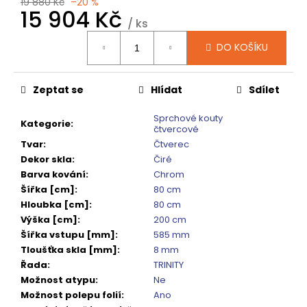
č
19 880 Kč
–20 %
15 904 Kč
u
/ ks
j
Měrná
e
DO KOŠÍKU
cena:
m
e
Zeptat se
Hlídat
Sdílet
SIGMA
Sprchové kouty
Kategorie
:
SIMPLY
čtvercové
BLACK
Tvar
:
Čtverec
ČTVRTKRUHOVÝ
Dekor skla
:
Čiré
SPRCHOVÝ
Barva kování
:
Chrom
KOUT
900X900,
Šířka [cm]
:
80 cm
ČIRÉ
Hloubka [cm]
:
80 cm
SKLO,
Výška [cm]
:
200 cm
GS5590B
Šířka vstupu [mm]
:
585 mm
10
Tloušťka skla [mm]
:
8 mm
920
Kč
Řada
:
TRINITY
Původně:
Možnost atypu
:
Ne
13
Možnost polepu folií
:
Ano
650