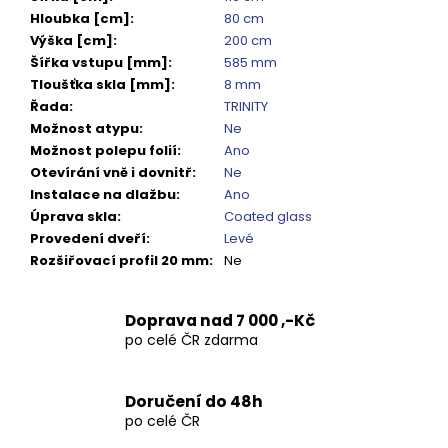
Hloubka [cm]
:
80 cm
Výška [cm]
:
200 cm
Šířka vstupu [mm]
:
585 mm
Tloušťka skla [mm]
:
8 mm
Řada
:
TRINITY
Možnost atypu
:
Ne
Možnost polepu folií
:
Ano
Otevírání vně i dovnitř
:
Ne
Instalace na dlažbu
:
Ano
Úprava skla
:
Coated glass
Provedení dveří
:
Levé
Rozšiřovací profil 20 mm
:
Ne
Doprava nad 7 000 ,-Kč
po celé ČR zdarma
Doručení do 48h
po celé ČR