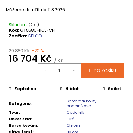
č
u
Můžeme doručit do:
11.8.2026
j
e
Skladem
(2 ks)
m
Kód:
GT5680-11CL-CH
e
Značka:
GELCO
VARIO
20 880 Kč
–20 %
16 704 Kč
SPRCHOVÁ
/ ks
ZÁSTĚNA
Měrná
1000
DO KOŠÍKU
MM
cena:
TMAVÉ
SKLO
GX1310
Zeptat se
Hlídat
Sdílet
5
240
Sprchové kouty
Kategorie
:
Kč
obdélníkové
Původně:
Tvar
:
Obdélník
6
Dekor skla
:
Čiré
550
Kč
Barva kování
:
Chrom
Šířka [cm]
:
110 cm