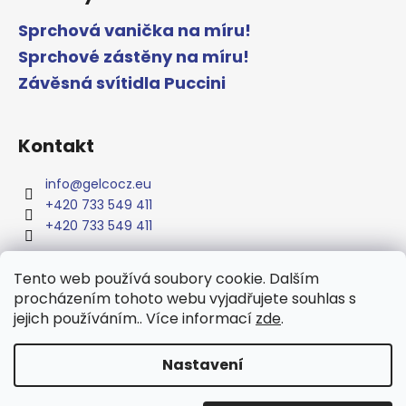
Sprchová vanička na míru!
Sprchové zástěny na míru!
Závěsná svítidla Puccini
Kontakt
info
@
gelcocz.eu
+420 733 549 411
+420 733 549 411
Tento web používá soubory cookie. Dalším
procházením tohoto webu vyjadřujete souhlas s
www.gelcocz.eu
jejich používáním.. Více informací
zde
.
Nastavení
Vytvořil Shoptet
Copyright 2026
GELCO
. Všechna práva vyhrazena.
Upravit