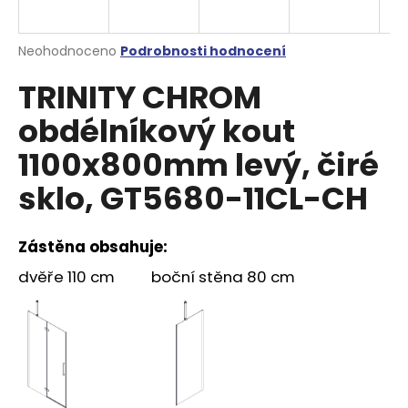
a
j
Průměrné
Neohodnoceno
Podrobnosti hodnocení
í
hodnocení
TRINITY CHROM
produktu
t
je
?
obdélníkový kout
0,0
z
1100x800mm levý, čiré
5
hvězdiček.
sklo, GT5680-11CL-CH
HLEDAT
Zástěna obsahuje:
dvěře 110 cm boční stěna 80 cm
D
o
p
o
r
u