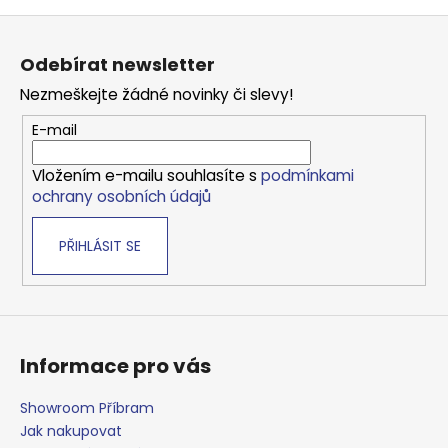
Z
á
Odebírat newsletter
p
Nezmeškejte žádné novinky či slevy!
a
t
E-mail
í
Vložením e-mailu souhlasíte s
podmínkami
ochrany osobních údajů
PŘIHLÁSIT SE
Informace pro vás
Showroom Příbram
Jak nakupovat