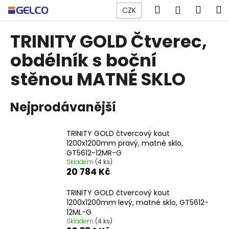
K
Přejít
Hledat
Náku
M
Přihlášen
CZK
na
o
obsah
Zpět
Zpět
košík
š
TRINITY GOLD Čtverec,
í
C
obdélník s boční
k
o
stěnou MATNÉ SKLO
p
o
Nejprodávanější
t
ř
e
TRINITY GOLD čtvercový kout
1200x1200mm pravý, matné sklo,
b
GT5612-12MR-G
u
Skladem
(4 ks)
20 784 Kč
j
e
TRINITY GOLD čtvercový kout
t
1200x1200mm levý, matné sklo, GT5612-
e
12ML-G
Skladem
(4 ks)
n