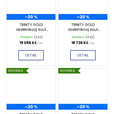
–20 %
–20 %
TRINITY GOLD
TRINITY GOLD
obdélníkový kout
obdélníkový kout
1100x800mm levý,
1000x800mm levý,
Skladem
(3 ks)
Skladem
(4 ks)
matné sklo, GT5680-
matné sklo, GT5680-
19 056 Kč
18 736 Kč
/ ks
/ ks
11ML-G
10ML-G
DETAIL
DETAIL
NOVINKA
NOVINKA
–20 %
–20 %