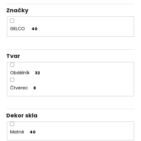
č
k
u
Značky
t
j
ů
e
m
GELCO
40
e
VOLCANO
Tvar
CHROM
SPRCHOVÉ
DVEŘE
Obdélník
32
DO
NIKY
1400MM,
Čtverec
8
ČIRÉ
SKLO,
GV1014
16
Dekor skla
792
Kč
Původně:
20
Matné
40
990