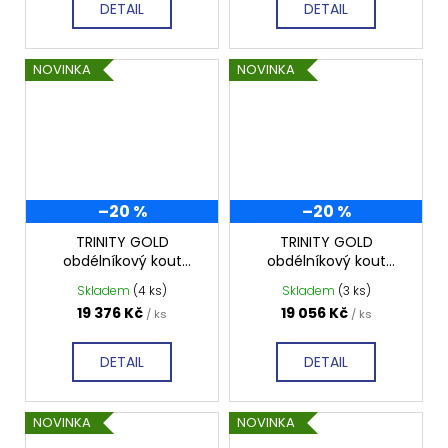
DETAIL
DETAIL
NOVINKA
NOVINKA
–20 %
–20 %
TRINITY GOLD
TRINITY GOLD
obdélníkový kout
obdélníkový kout
1200x800mm pravý,
1100x800mm pravý,
Skladem
(4 ks)
Skladem
(3 ks)
matné sklo, GT5680-
matné sklo, GT5680-
19 376 Kč
19 056 Kč
/ ks
/ ks
12MR-G
11MR-G
DETAIL
DETAIL
NOVINKA
NOVINKA