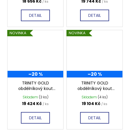
18 656 Kč
19 744 Kč
/ ks
/ ks
80ML-G
12ML-G
DETAIL
DETAIL
NOVINKA
NOVINKA
–20 %
–20 %
TRINITY GOLD
TRINITY GOLD
obdélníkový kout
obdélníkový kout
1100x900mm levý,
1000x900mm levý,
Skladem
(3 ks)
Skladem
(4 ks)
matné sklo, GT5690-
matné sklo, GT5690-
19 424 Kč
19 104 Kč
/ ks
/ ks
11ML-G
10ML-G
DETAIL
DETAIL