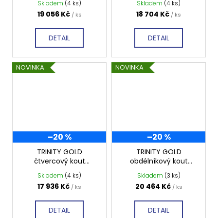
Skladem
(4 ks)
Skladem
(4 ks)
matné sklo, GT5610-
matné sklo, GT5690-
19 056 Kč
18 704 Kč
/ ks
/ ks
90MR-G
90MR-G
DETAIL
DETAIL
NOVINKA
NOVINKA
–20 %
–20 %
TRINITY GOLD
TRINITY GOLD
čtvercový kout
obdélníkový kout
800x800mm pravý,
1100x1200mm levý,
Skladem
(4 ks)
Skladem
(3 ks)
matné sklo, GT5680-
matné sklo, GT5612-
17 936 Kč
20 464 Kč
/ ks
/ ks
80MR-G
11ML-G
DETAIL
DETAIL