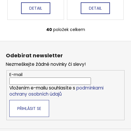
DETAIL
DETAIL
40
položek celkem
O
v
Z
l
á
á
Odebírat newsletter
d
p
a
Nezmeškejte žádné novinky či slevy!
a
c
t
E-mail
í
í
p
Vložením e-mailu souhlasíte s
podmínkami
r
ochrany osobních údajů
v
k
PŘIHLÁSIT SE
y
v
ý
p