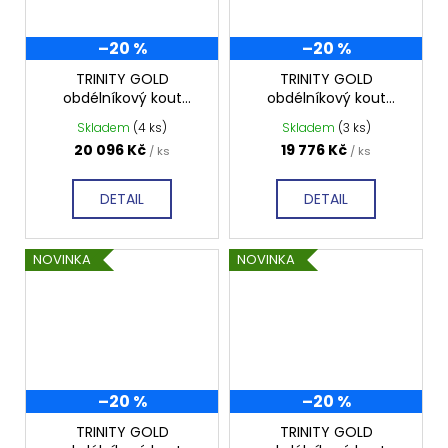
–20 %
–20 %
TRINITY GOLD
TRINITY GOLD
obdélníkový kout
obdélníkový kout
1200x1000mm pravý,
1100x1000mm pravý,
Skladem
(4 ks)
Skladem
(3 ks)
matné sklo, GT5610-
matné sklo, GT5610-
20 096 Kč
19 776 Kč
/ ks
/ ks
12MR-G
11MR-G
DETAIL
DETAIL
NOVINKA
NOVINKA
–20 %
–20 %
TRINITY GOLD
TRINITY GOLD