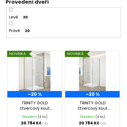
Provedení dveří
Levé
20
Pravé
20
V
NOVINKA
NOVINKA
ý
p
i
s
p
–20 %
–20 %
r
o
TRINITY GOLD
TRINITY GOLD
čtvercový kout
čtvercový kout
d
1200x1200mm pravý,
1200x1200mm levý,
Skladem
(4 ks)
Skladem
(4 ks)
u
matné sklo, GT5612-
matné sklo, GT5612-
20 784 Kč
20 784 Kč
/ ks
/ ks
12MR-G
12ML-G
k