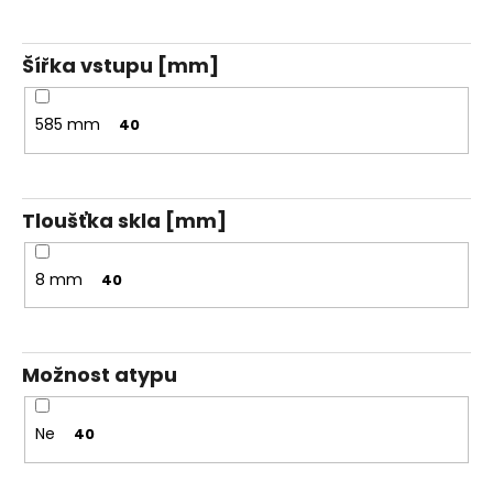
Šířka vstupu [mm]
585 mm
40
Tloušťka skla [mm]
8 mm
40
Možnost atypu
Ne
40