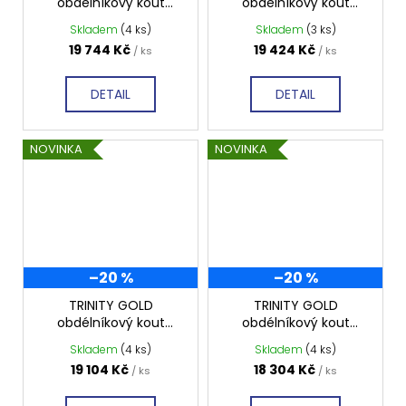
obdélníkový kout
obdélníkový kout
1200x900mm pravý,
1100x900mm pravý,
Skladem
(4 ks)
Skladem
(3 ks)
matné sklo, GT5690-
matné sklo, GT5690-
19 744 Kč
19 424 Kč
/ ks
/ ks
12MR-G
11MR-G
DETAIL
DETAIL
NOVINKA
NOVINKA
–20 %
–20 %
TRINITY GOLD
TRINITY GOLD
obdélníkový kout
obdélníkový kout
1000x900mm pravý,
800x900mm pravý,
Skladem
(4 ks)
Skladem
(4 ks)
matné sklo, GT5690-
matné sklo, GT5690-
19 104 Kč
18 304 Kč
/ ks
/ ks
10MR-G
80MR-G