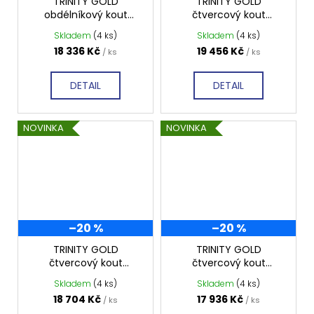
TRINITY GOLD
TRINITY GOLD
obdélníkový kout
čtvercový kout
900x800mm levý,
1000x1000mm levý,
Skladem
(4 ks)
Skladem
(4 ks)
matné sklo, GT5680-
matné sklo, GT5610-
18 336 Kč
19 456 Kč
/ ks
/ ks
90ML-G
10ML-G
DETAIL
DETAIL
NOVINKA
NOVINKA
–20 %
–20 %
TRINITY GOLD
TRINITY GOLD
čtvercový kout
čtvercový kout
900x900mm levý,
800x800mm levý,
Skladem
(4 ks)
Skladem
(4 ks)
matné sklo, GT5690-
matné sklo, GT5680-
18 704 Kč
17 936 Kč
/ ks
/ ks
90ML-G
80ML-G