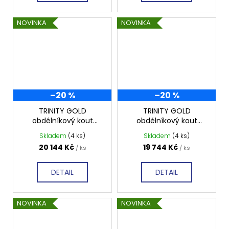
NOVINKA
NOVINKA
–20 %
–20 %
TRINITY GOLD
TRINITY GOLD
obdélníkový kout
obdélníkový kout
1000x1200mm levý,
900x1200mm levý,
Skladem
(4 ks)
Skladem
(4 ks)
matné sklo, GT5612-
matné sklo, GT5612-
20 144 Kč
19 744 Kč
/ ks
/ ks
10ML-G
90ML-G
DETAIL
DETAIL
NOVINKA
NOVINKA