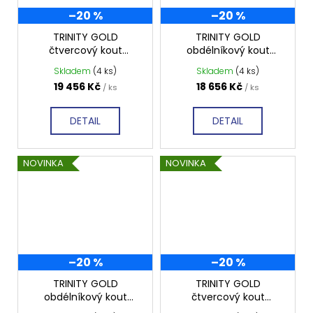
–20 %
–20 %
TRINITY GOLD
TRINITY GOLD
čtvercový kout
obdélníkový kout
1000x1000mm pravý,
800x1000mm pravý,
Skladem
(4 ks)
Skladem
(4 ks)
matné sklo, GT5610-
matné sklo, GT5610-
19 456 Kč
18 656 Kč
/ ks
/ ks
10MR-G
80MR-G
DETAIL
DETAIL
NOVINKA
NOVINKA
–20 %
–20 %
TRINITY GOLD
TRINITY GOLD
obdélníkový kout
čtvercový kout
900x1000mm pravý,
900x900mm pravý,