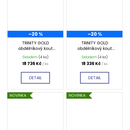
–20 %
–20 %
TRINITY GOLD
TRINITY GOLD
obdélníkový kout
obdélníkový kout
1000x800mm pravý,
900x800mm pravý,
Skladem
(4 ks)
Skladem
(4 ks)
matné sklo, GT5680-
matné sklo, GT5680-
18 736 Kč
18 336 Kč
/ ks
/ ks
10MR-G
90MR-G
DETAIL
DETAIL
NOVINKA
NOVINKA