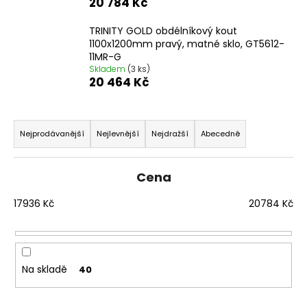
20 784 Kč
a
j
TRINITY GOLD obdélníkový kout
1100x1200mm pravý, matné sklo, GT5612-
í
11MR-G
t
Skladem
(3 ks)
20 464 Kč
?
Ř
a
Nejprodávanější
Nejlevnější
Nejdražší
Abecedně
z
HLEDAT
e
Cena
n
í
17936
Kč
20784
Kč
D
p
o
r
p
o
o
Na skladě
40
d
r
u
u