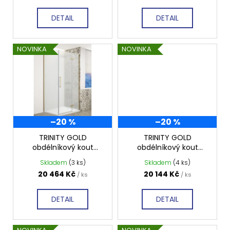
t
DETAIL
DETAIL
ů
NOVINKA
NOVINKA
–20 %
–20 %
TRINITY GOLD
TRINITY GOLD
obdélníkový kout
obdélníkový kout
1100x1200mm pravý,
1000x1200mm pravý,
Skladem
(3 ks)
Skladem
(4 ks)
matné sklo, GT5612-
matné sklo, GT5612-
20 464 Kč
20 144 Kč
/ ks
/ ks
11MR-G
10MR-G
DETAIL
DETAIL