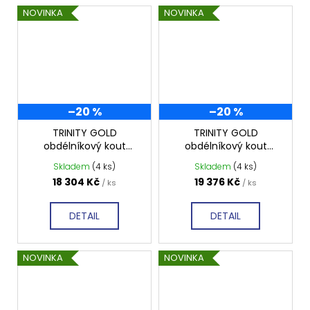
NOVINKA
NOVINKA
–20 %
–20 %
TRINITY GOLD
TRINITY GOLD
obdélníkový kout
obdélníkový kout
800x900mm levý,
1200x800mm levý,
Skladem
(4 ks)
Skladem
(4 ks)
matné sklo, GT5690-
matné sklo, GT5680-
18 304 Kč
19 376 Kč
/ ks
/ ks
80ML-G
12ML-G
DETAIL
DETAIL
NOVINKA
NOVINKA