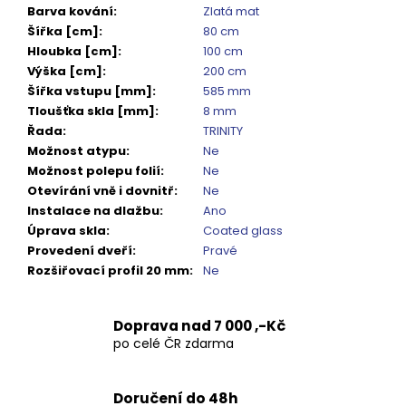
Barva kování
:
Zlatá mat
Šířka [cm]
:
80 cm
Hloubka [cm]
:
100 cm
Výška [cm]
:
200 cm
Šířka vstupu [mm]
:
585 mm
Tloušťka skla [mm]
:
8 mm
Řada
:
TRINITY
Možnost atypu
:
Ne
Možnost polepu folií
:
Ne
Otevírání vně i dovnitř
:
Ne
Instalace na dlažbu
:
Ano
Úprava skla
:
Coated glass
Provedení dveří
:
Pravé
Rozšiřovací profil 20 mm
:
Ne
Doprava nad 7 000 ,-Kč
po celé ČR zdarma
Doručení do 48h