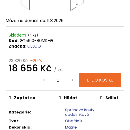
č
u
j
e
Můžeme doručit do:
11.8.2026
m
e
Skladem
(4 ks)
Kód:
GT5610-80MR-G
Značka:
GELCO
SPRCHOVÁ
VANIČKA
MITIA
23 320 Kč
–20 %
PMB16090
18 656 Kč
1600X900
/ ks
MM,
Měrná
BÍLÁ
DO KOŠÍKU
cena:
PROFILOVANÁ
14
120
Zeptat se
Hlídat
Sdílet
Kč
Původně:
Sprchové kouty
17
Kategorie
:
obdélníkové
650
Tvar
:
Obdélník
Kč
Dekor skla
:
Matné