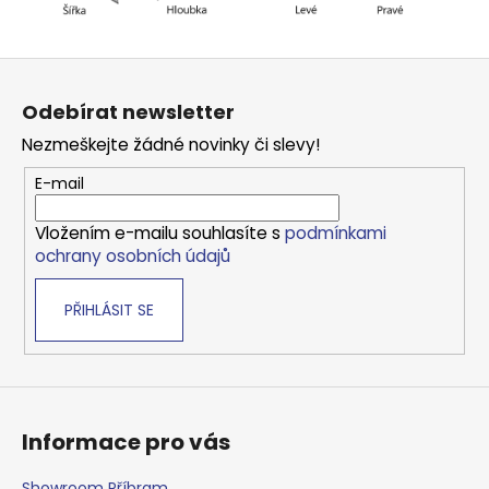
Z
á
Odebírat newsletter
p
Nezmeškejte žádné novinky či slevy!
a
t
E-mail
í
Vložením e-mailu souhlasíte s
podmínkami
ochrany osobních údajů
PŘIHLÁSIT SE
Informace pro vás
Showroom Příbram