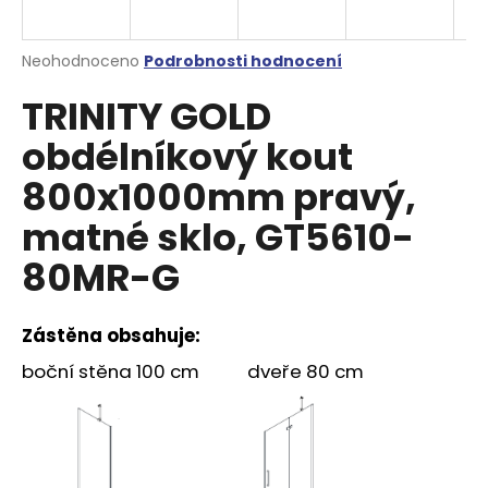
a
j
Průměrné
Neohodnoceno
Podrobnosti hodnocení
í
hodnocení
TRINITY GOLD
produktu
t
je
?
obdélníkový kout
0,0
z
800x1000mm pravý,
5
hvězdiček.
matné sklo, GT5610-
HLEDAT
80MR-G
Zástěna obsahuje:
D
o
boční stěna 100 cm dveře 80 cm
p
o
r
u