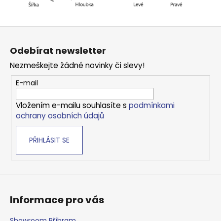
Z
á
Odebírat newsletter
p
Nezmeškejte žádné novinky či slevy!
a
t
E-mail
í
Vložením e-mailu souhlasíte s
podmínkami
ochrany osobních údajů
PŘIHLÁSIT SE
Informace pro vás
Showroom Příbram