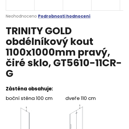
a
j
Průměrné
Neohodnoceno
Podrobnosti hodnocení
í
hodnocení
TRINITY GOLD
produktu
t
je
?
obdélníkový kout
0,0
z
1100x1000mm pravý,
5
hvězdiček.
čiré sklo, GT5610-11CR-
HLEDAT
G
Zástěna obsahuje:
D
o
boční stěna 100 cm dveře 110 cm
p
o
r
u