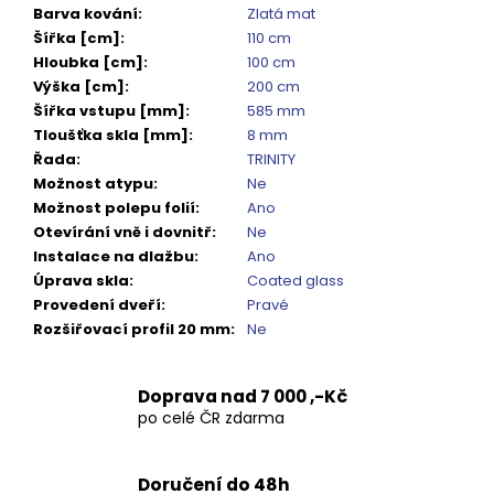
Barva kování
:
Zlatá mat
Šířka [cm]
:
110 cm
Hloubka [cm]
:
100 cm
Výška [cm]
:
200 cm
Šířka vstupu [mm]
:
585 mm
Tloušťka skla [mm]
:
8 mm
Řada
:
TRINITY
Možnost atypu
:
Ne
Možnost polepu folií
:
Ano
Otevírání vně i dovnitř
:
Ne
Instalace na dlažbu
:
Ano
Úprava skla
:
Coated glass
Provedení dveří
:
Pravé
Rozšiřovací profil 20 mm
:
Ne
Doprava nad 7 000 ,-Kč
po celé ČR zdarma
Doručení do 48h