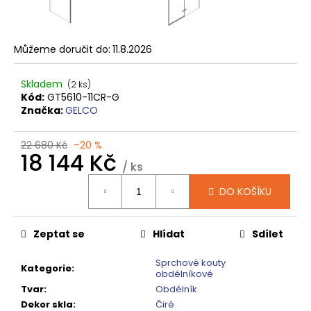
č
u
j
e
Můžeme doručit do:
11.8.2026
m
e
Skladem
(2 ks)
Kód:
GT5610-11CR-G
Značka:
GELCO
VARIO
SPRCHOVÁ
ZÁSTĚNA
22 680 Kč
–20 %
1000
18 144 Kč
MM
/ ks
TMAVÉ
Měrná
SKLO
DO KOŠÍKU
cena:
GX1310
5
240
Zeptat se
Hlídat
Sdílet
Kč
Původně:
Sprchové kouty
6
Kategorie
:
obdélníkové
550
Tvar
:
Obdélník
Kč
Dekor skla
:
Čiré