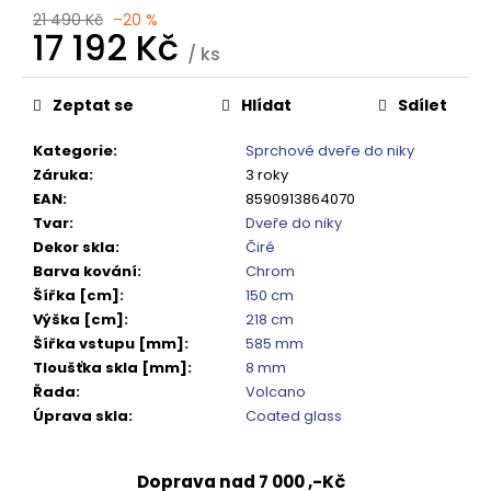
č
21 490 Kč
–20 %
u
17 192 Kč
j
/ ks
e
Měrná
cena:
m
Zeptat se
Hlídat
Sdílet
e
Kategorie
:
Sprchové dveře do niky
Záruka
:
3 roky
VARIO
EAN
:
8590913864070
SPRCHOVÁ
Tvar
:
Dveře do niky
ZÁSTĚNA
1000
Dekor skla
:
Čiré
MM
Barva kování
:
Chrom
TMAVÉ
Šířka [cm]
:
150 cm
SKLO
GX1310
Výška [cm]
:
218 cm
Šířka vstupu [mm]
:
585 mm
5
240
Tloušťka skla [mm]
:
8 mm
Kč
Řada
:
Volcano
Původně:
Úprava skla
:
Coated glass
6
550
Kč
Doprava nad 7 000 ,-Kč