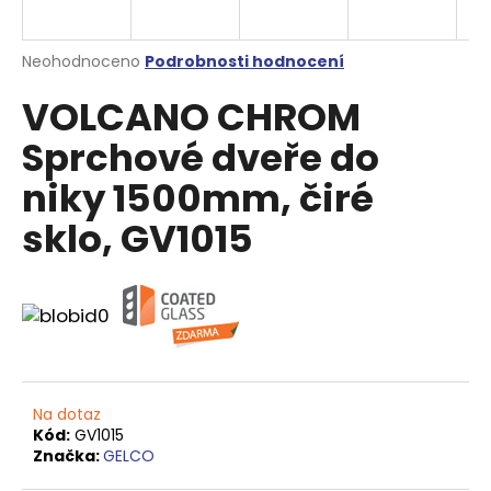
a
j
Průměrné
Neohodnoceno
Podrobnosti hodnocení
í
hodnocení
VOLCANO CHROM
produktu
t
je
?
Sprchové dveře do
0,0
z
niky 1500mm, čiré
5
hvězdiček.
sklo, GV1015
HLEDAT
D
o
p
Na dotaz
o
Kód:
GV1015
r
Značka:
GELCO
u