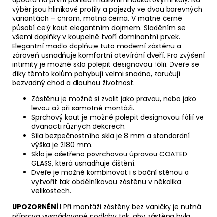
upoutá na první pohled masivními loukoťovými koly. Na
výběr jsou hliníkové profily a pojezdy ve dvou barevných
variantách – chrom, matná černá. V matné černé
působí celý kout elegantním dojmem. Sladěním se
všemi doplňky v koupelně tvoří dominantní prvek.
Elegantní madlo doplňuje tuto moderní zástěnu a
zároveň usnadňuje komfortní otevírání dveří. Pro zvýšení
intimity je možné sklo polepit designovou fólií. Dveře se
díky těmto kolům pohybují velmi snadno, zaručují
bezvadný chod a dlouhou životnost.
Zástěnu je možné si zvolit jako pravou, nebo jako
levou až při samotné montáži.
Sprchový kout je možné polepit designovou fólií ve
dvanácti různých dekorech.
Síla bezpečnostního skla je 8 mm a standardní
výška je 2180 mm.
Sklo je ošetřeno povrchovou úpravou COATED
GLASS, která usnadňuje čištění.
Dveře je možné kombinovat i s boční stěnou a
vytvořit tak obdélníkovou zástěnu v několika
velikostech.
UPOZORNĚNÍ!
Při montáži zástěny bez vaničky je nutná
příprava vyspádované podlahy tak, aby zástěna byla