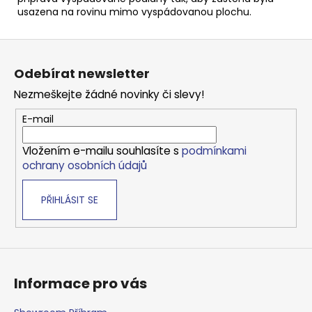
usazena na rovinu mimo vyspádovanou plochu.
Z
á
Odebírat newsletter
p
Nezmeškejte žádné novinky či slevy!
a
t
E-mail
í
Vložením e-mailu souhlasíte s
podmínkami
ochrany osobních údajů
PŘIHLÁSIT SE
Informace pro vás