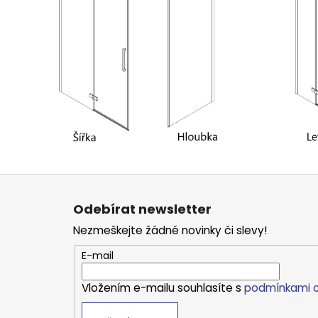
Z
á
Odebírat newsletter
p
Nezmeškejte žádné novinky či slevy!
a
t
E-mail
í
Vložením e-mailu souhlasíte s
podmínkami o