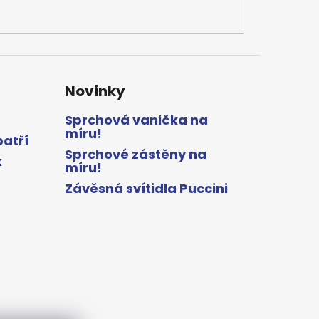
Novinky
Sprchová vanička na
míru!
patří
Sprchové zástěny na
x
míru!
Závěsná svítidla Puccini