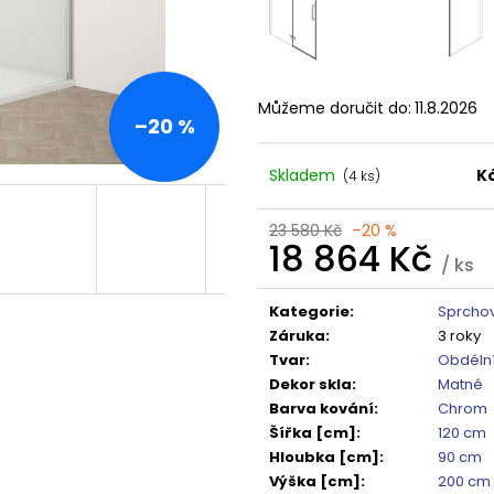
TMAVÉ SKLO GX1310
DO NIKY 1400MM,
5 240 Kč
16 792 Kč
Původně:
6 550 Kč
Původně:
20 99
Můžeme doručit do:
11.8.2026
–20 %
Skladem
K
(4 ks)
23 580 Kč
–20 %
18 864 Kč
/ ks
Měrná
cena:
Kategorie
:
Sprchov
Záruka
:
3 roky
Tvar
:
Obdéln
Dekor skla
:
Matné
Barva kování
:
Chrom
Šířka [cm]
:
120 cm
Hloubka [cm]
:
90 cm
Výška [cm]
:
200 cm