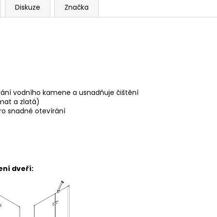
Diskuze
Značka
vání vodního kamene a usnadňuje čištění
mat a zlatá)
ro snadné
otevírání
eří: