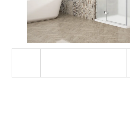
1200 MM, ČIRÉ SKLO, GD4612
12 080 Kč
Původně:
15 100 Kč