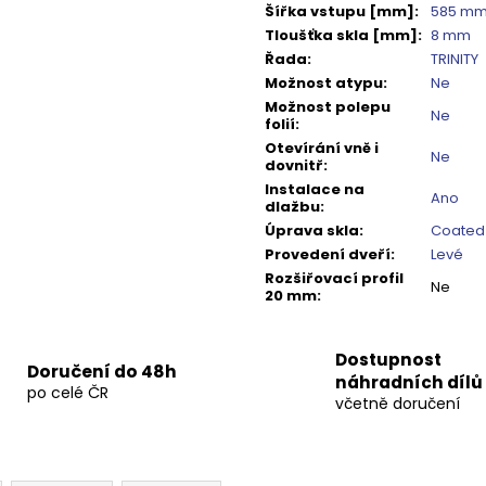
Šířka vstupu [mm]
:
585 m
Tloušťka skla [mm]
:
8 mm
Řada
:
TRINITY
Možnost atypu
:
Ne
Možnost polepu
Ne
folií
:
Otevírání vně i
Ne
dovnitř
:
Instalace na
Ano
dlažbu
:
Úprava skla
:
Coated
Provedení dveří
:
Levé
Rozšiřovací profil
Ne
20 mm
:
Dostupnost
Doručení do 48h
náhradních dílů
po celé ČR
včetně doručení