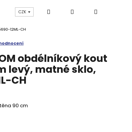
Hledat
Přihlášení
Nákupní
Výprodej
Vany a umyvadla
Náhradní dí
CZK
T5690-12ML-CH
košík
 hodnocení
OM obdélníkový kout
levý, matné sklo,
ML-CH
těna 90 cm
M SPRCHOVÉ DVEŘE