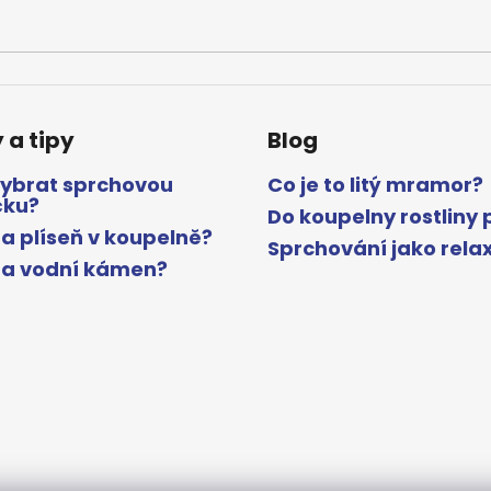
 a tipy
Blog
vybrat sprchovou
Co je to litý mramor?
čku?
Do koupelny rostliny 
a plíseň v koupelně?
Sprchování jako rela
na vodní kámen?