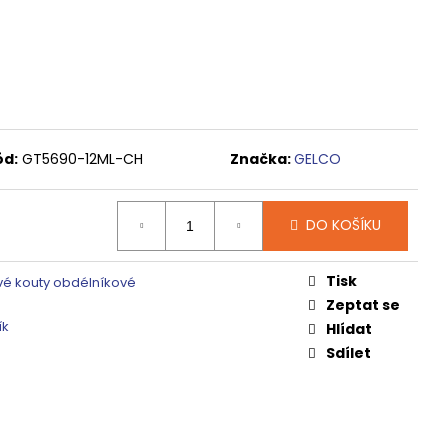
 ČIRÉ SKLO, GV1014
0 Kč
ód:
GT5690-12ML-CH
Značka:
GELCO
DO KOŠÍKU
Tisk
é kouty obdélníkové
Zeptat se
ík
Hlídat
Sdílet