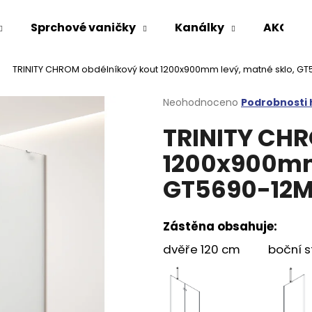
Sprchové vaničky
Kanálky
AKCE %
TRINITY CHROM obdélníkový kout 1200x900mm levý, matné sklo, G
Co potřebujete najít?
Průměrné
Neohodnoceno
Podrobnosti
hodnocení
TRINITY CHR
produktu
HLEDAT
je
1200x900mm 
0,0
z
GT5690-12
5
Doporučujeme
hvězdiček.
Zástěna obsahuje:
dvěře 120 cm boční s
VARIO SPRCHOVÁ ZÁSTĚNA 1000 MM
VOLCANO CHRO