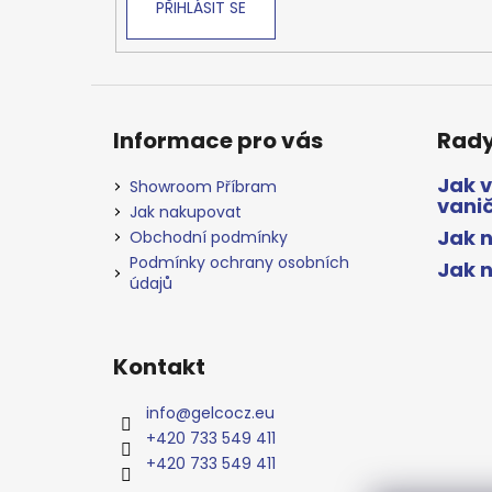
PŘIHLÁSIT SE
Informace pro vás
Rady
Jak 
Showroom Příbram
vani
Jak nakupovat
Jak n
Obchodní podmínky
Podmínky ochrany osobních
Jak 
údajů
Kontakt
info
@
gelcocz.eu
+420 733 549 411
+420 733 549 411